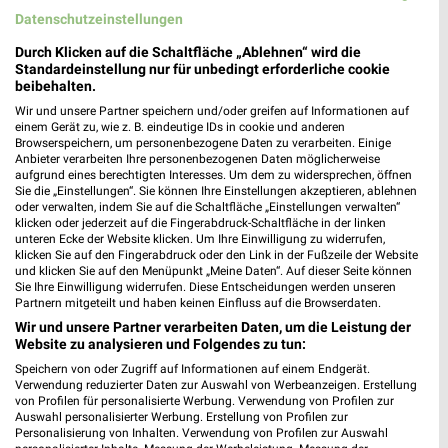
Datenschutzeinstellungen
Durch Klicken auf die Schaltfläche „Ablehnen“ wird die
Standardeinstellung nur für unbedingt erforderliche cookie
beibehalten.
0,2 km
0,2 km
Wir und unsere Partner speichern und/oder greifen auf Informationen auf
Inspiriert vom Meer
Voilà, c’est moi
einem Gerät zu, wie z. B. eindeutige IDs in cookie und anderen
Gültig bis Di. 25.08.
Gültig ab Mi. 12.08.
Browserspeichern, um personenbezogene Daten zu verarbeiten. Einige
Anbieter verarbeiten Ihre personenbezogenen Daten möglicherweise
aufgrund eines berechtigten Interesses. Um dem zu widersprechen, öffnen
sb Lüning
Tchibo
Sie die „Einstellungen“. Sie können Ihre Einstellungen akzeptieren, ablehnen
oder verwalten, indem Sie auf die Schaltfläche „Einstellungen verwalten“
klicken oder jederzeit auf die Fingerabdruck-Schaltfläche in der linken
unteren Ecke der Website klicken. Um Ihre Einwilligung zu widerrufen,
klicken Sie auf den Fingerabdruck oder den Link in der Fußzeile der Website
und klicken Sie auf den Menüpunkt „Meine Daten“. Auf dieser Seite können
Sie Ihre Einwilligung widerrufen. Diese Entscheidungen werden unseren
Partnern mitgeteilt und haben keinen Einfluss auf die Browserdaten.
Wir und unsere Partner verarbeiten Daten, um die Leistung der
Website zu analysieren und Folgendes zu tun:
Speichern von oder Zugriff auf Informationen auf einem Endgerät.
Verwendung reduzierter Daten zur Auswahl von Werbeanzeigen. Erstellung
von Profilen für personalisierte Werbung. Verwendung von Profilen zur
Auswahl personalisierter Werbung. Erstellung von Profilen zur
Personalisierung von Inhalten. Verwendung von Profilen zur Auswahl