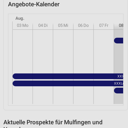
Angebote-Kalender
Aug.
03
Mo
04
Di
05
Mi
06
Do
07
Fr
08
S
XXXLut
XXXLutz 
Aktuelle Prospekte für Mulfingen und