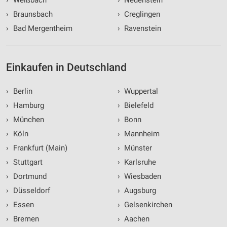
›
Weißbach
›
Neuenstein
›
Braunsbach
›
Creglingen
›
Bad Mergentheim
›
Ravenstein
Einkaufen in Deutschland
›
Berlin
›
Wuppertal
›
Hamburg
›
Bielefeld
›
München
›
Bonn
›
Köln
›
Mannheim
›
Frankfurt (Main)
›
Münster
›
Stuttgart
›
Karlsruhe
›
Dortmund
›
Wiesbaden
›
Düsseldorf
›
Augsburg
›
Essen
›
Gelsenkirchen
›
Bremen
›
Aachen