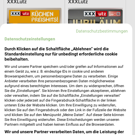
XXXLutz
XXXLutz
Datenschutzbestimmungen
Datenschutzeinstellungen
Durch Klicken auf die Schaltfläche „Ablehnen“ wird die
Standardeinstellung nur für unbedingt erforderliche cookie
beibehalten.
Wir und unsere Partner speichern und/oder greifen auf Informationen auf
einem Gerät zu, wie z. B. eindeutige IDs in cookie und anderen
Browserspeichern, um personenbezogene Daten zu verarbeiten. Einige
Anbieter verarbeiten Ihre personenbezogenen Daten möglicherweise
aufgrund eines berechtigten Interesses. Um dem zu widersprechen, öffnen
Sie die „Einstellungen“. Sie können Ihre Einstellungen akzeptieren, ablehnen
48,5 km
48,5 km
oder verwalten, indem Sie auf die Schaltfläche „Einstellungen verwalten“
Küchen Preishits!
Angebote ab 08.08.
klicken oder jederzeit auf die Fingerabdruck-Schaltfläche in der linken
Gültig bis Fr. 21.08.
Gültig bis Fr. 14.08.
unteren Ecke der Website klicken. Um Ihre Einwilligung zu widerrufen,
klicken Sie auf den Fingerabdruck oder den Link in der Fußzeile der Website
und klicken Sie auf den Menüpunkt „Meine Daten“. Auf dieser Seite können
XXXLutz
XXXLutz
Sie Ihre Einwilligung widerrufen. Diese Entscheidungen werden unseren
Partnern mitgeteilt und haben keinen Einfluss auf die Browserdaten.
Wir und unsere Partner verarbeiten Daten, um die Leistung der