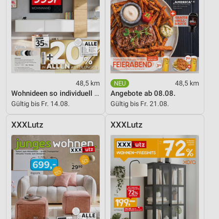
Erstellung von Profilen für personalisierte
Werbung
Verwendung von Profilen zur Auswahl
personalisierter Werbung
Erstellung von Profilen zur Personalisierung
von Inhalten
48,5 km
48,5 km
Wohnideen so individuell wie du!
Angebote ab 08.08.
Verwendung von Profilen zur Auswahl
personalisierter Inhalte
Gültig bis Fr. 14.08.
Gültig bis Fr. 21.08.
Messung der Werbeleistung
XXXLutz
XXXLutz
Messung der Performance von Inhalten
Analyse von Zielgruppen durch Statistiken oder
Kombinationen von Daten aus verschiedenen
Quellen
Entwicklung und Verbesserung der Angebote