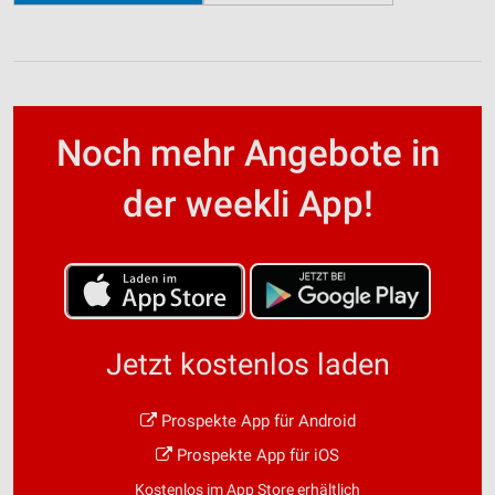
Noch mehr Angebote in
der weekli App!
Jetzt kostenlos laden
Prospekte App für Android
Prospekte App für iOS
Kostenlos im App Store erhältlich