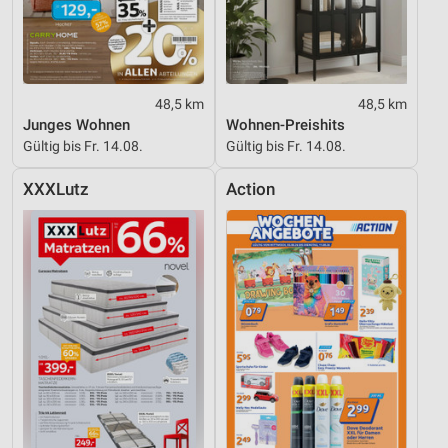
Verwendung reduzierter Daten zur Auswahl von
Inhalten
IAB-Besonderheiten:
Verwendung genauer Standortdaten
48,5 km
48,5 km
Geräte anhand von aktiv angeforderten
Junges Wohnen
Wohnen-Preishits
Informationen identifizieren
Gültig bis Fr. 14.08.
Gültig bis Fr. 14.08.
Nicht-IAB-Verarbeitungszwecke:
XXXLutz
Action
Notwendig
Performance
Funktional
Werbung