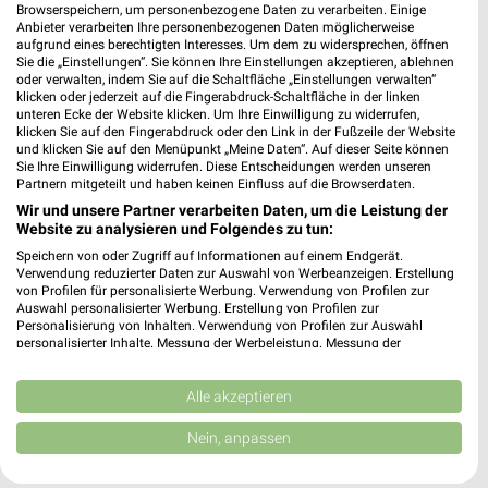
Browserspeichern, um personenbezogene Daten zu verarbeiten. Einige
Anbieter verarbeiten Ihre personenbezogenen Daten möglicherweise
dm München
aufgrund eines berechtigten Interesses. Um dem zu widersprechen, öffnen
Münchner Freiheit 7
Sie die „Einstellungen“. Sie können Ihre Einstellungen akzeptieren, ablehnen
oder verwalten, indem Sie auf die Schaltfläche „Einstellungen verwalten“
80802 München
❯
klicken oder jederzeit auf die Fingerabdruck-Schaltfläche in der linken
unteren Ecke der Website klicken. Um Ihre Einwilligung zu widerrufen,
Heute 08:00 - 20:00 Uhr |
Geöffnet
klicken Sie auf den Fingerabdruck oder den Link in der Fußzeile der Website
und klicken Sie auf den Menüpunkt „Meine Daten“. Auf dieser Seite können
0,93 km
Sie Ihre Einwilligung widerrufen. Diese Entscheidungen werden unseren
Partnern mitgeteilt und haben keinen Einfluss auf die Browserdaten.
Wir und unsere Partner verarbeiten Daten, um die Leistung der
Website zu analysieren und Folgendes zu tun:
Speichern von oder Zugriff auf Informationen auf einem Endgerät.
Verwendung reduzierter Daten zur Auswahl von Werbeanzeigen. Erstellung
von Profilen für personalisierte Werbung. Verwendung von Profilen zur
Auswahl personalisierter Werbung. Erstellung von Profilen zur
Personalisierung von Inhalten. Verwendung von Profilen zur Auswahl
personalisierter Inhalte. Messung der Werbeleistung. Messung der
Performance von Inhalten. Analyse von Zielgruppen durch Statistiken oder
Kombinationen von Daten aus verschiedenen Quellen. Entwicklung und
Verbesserung der Angebote. Verwendung reduzierter Daten zur Auswahl
Alle akzeptieren
von Inhalten.
Daten können außerhalb der Europäischen Union weitergegeben und in die
Nein, anpassen
USA gesendet werden.
Ihre Einwilligung und die cookie Richtlinie gelten ausschließlich für diese