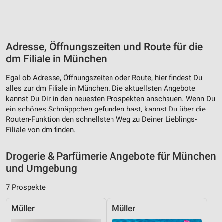
Website/App.
Partnerliste anzeigen (1 IAB-Anbieter)
Wir nutzen Ihre Daten für folgende Zwecke:
IAB-Verarbeitungszwecke:
Adresse, Öffnungszeiten und Route für die
Speichern von oder Zugriff auf Informationen
dm Filiale in München
auf einem Endgerät
Egal ob Adresse, Öffnungszeiten oder Route, hier findest Du
Verwendung reduzierter Daten zur Auswahl von
alles zur dm Filiale in München. Die aktuellsten Angebote
Werbeanzeigen
kannst Du Dir in den neuesten Prospekten anschauen. Wenn Du
ein schönes Schnäppchen gefunden hast, kannst Du über die
Erstellung von Profilen für personalisierte
Routen-Funktion den schnellsten Weg zu Deiner Lieblings-
Werbung
Filiale von dm finden.
Verwendung von Profilen zur Auswahl
personalisierter Werbung
Drogerie & Parfümerie Angebote für München
und Umgebung
Erstellung von Profilen zur Personalisierung
von Inhalten
7 Prospekte
Verwendung von Profilen zur Auswahl
personalisierter Inhalte
Müller
Müller