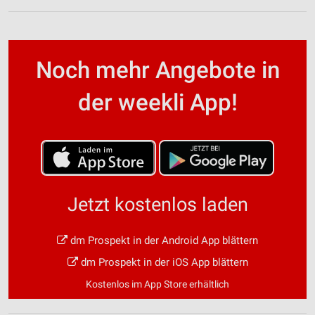
Noch mehr Angebote in
der weekli App!
Jetzt kostenlos laden
dm Prospekt in der Android App blättern
dm Prospekt in der iOS App blättern
Kostenlos im App Store erhältlich