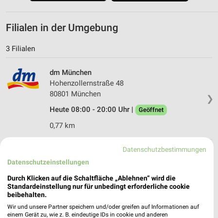
Filialen in der Umgebung
3 Filialen
dm München
Hohenzollernstraße 48
80801 München
❯
Heute 08:00 - 20:00 Uhr |
Geöffnet
0,77 km
Datenschutzbestimmungen
dm München
Datenschutzeinstellungen
Leopoldstraße 158
80804 München
Durch Klicken auf die Schaltfläche „Ablehnen“ wird die
❯
Standardeinstellung nur für unbedingt erforderliche cookie
Heute 08:00 - 20:00 Uhr |
Geöffnet
beibehalten.
0,88 km
Wir und unsere Partner speichern und/oder greifen auf Informationen auf
einem Gerät zu, wie z. B. eindeutige IDs in cookie und anderen