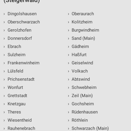
(Steigerwald)
›
Dingolshausen
›
Oberaurach
›
Oberschwarzach
›
Kolitzheim
›
Gerolzhofen
›
Burgwindheim
›
Donnersdorf
›
Sand (Main)
›
Ebrach
›
Gädheim
›
Sulzheim
›
Haßfurt
›
Frankenwinheim
›
Geiselwind
›
Lülsfeld
›
Volkach
›
Prichsenstadt
›
Abtswind
›
Wonfurt
›
Schwebheim
›
Grettstadt
›
Zeil (Main)
›
Knetzgau
›
Gochsheim
›
Theres
›
Rüdenhausen
›
Wiesentheid
›
Röthlein
›
Rauhenebrach
›
Schwarzach (Main)