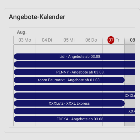
Angebote-Kalender
Aug.
03
Mo
04
Di
05
Mi
06
Do
07
Fr
08
S
Lidl - Angebote ab 03.08.
PENNY - Angebote ab 03.08.
toom Baumarkt - Angebote ab 01.08.
XXXLutz 
XXXLutz - XXXL Express
XXXLut
EDEKA - Angebote ab 03.08.