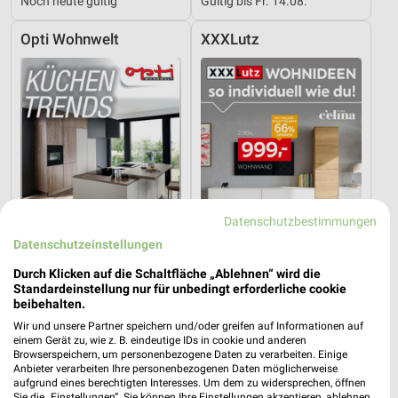
Noch heute gültig
Gültig bis Fr. 14.08.
Opti Wohnwelt
XXXLutz
Datenschutzbestimmungen
Datenschutzeinstellungen
Durch Klicken auf die Schaltfläche „Ablehnen“ wird die
Standardeinstellung nur für unbedingt erforderliche cookie
19,5 km
15,3 km
beibehalten.
Küchentrends
Wohnideen so individuell wie du!
Wir und unsere Partner speichern und/oder greifen auf Informationen auf
Gültig bis Mi. 30.09.
Gültig bis Fr. 14.08.
einem Gerät zu, wie z. B. eindeutige IDs in cookie und anderen
Browserspeichern, um personenbezogene Daten zu verarbeiten. Einige
Anbieter verarbeiten Ihre personenbezogenen Daten möglicherweise
XXXLutz
XXXLutz
aufgrund eines berechtigten Interesses. Um dem zu widersprechen, öffnen
Sie die „Einstellungen“. Sie können Ihre Einstellungen akzeptieren, ablehnen