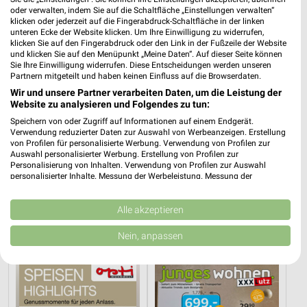
oder verwalten, indem Sie auf die Schaltfläche „Einstellungen verwalten“
klicken oder jederzeit auf die Fingerabdruck-Schaltfläche in der linken
unteren Ecke der Website klicken. Um Ihre Einwilligung zu widerrufen,
klicken Sie auf den Fingerabdruck oder den Link in der Fußzeile der Website
und klicken Sie auf den Menüpunkt „Meine Daten“. Auf dieser Seite können
Sie Ihre Einwilligung widerrufen. Diese Entscheidungen werden unseren
Partnern mitgeteilt und haben keinen Einfluss auf die Browserdaten.
Wir und unsere Partner verarbeiten Daten, um die Leistung der
Website zu analysieren und Folgendes zu tun:
Speichern von oder Zugriff auf Informationen auf einem Endgerät.
Verwendung reduzierter Daten zur Auswahl von Werbeanzeigen. Erstellung
von Profilen für personalisierte Werbung. Verwendung von Profilen zur
Auswahl personalisierter Werbung. Erstellung von Profilen zur
Personalisierung von Inhalten. Verwendung von Profilen zur Auswahl
personalisierter Inhalte. Messung der Werbeleistung. Messung der
Performance von Inhalten. Analyse von Zielgruppen durch Statistiken oder
15,3 km
15,3 km
Kombinationen von Daten aus verschiedenen Quellen. Entwicklung und
Junges Wohnen
Gartenmöbel-Abverkauf
Verbesserung der Angebote. Verwendung reduzierter Daten zur Auswahl
Alle akzeptieren
Noch heute gültig
Gültig bis Fr. 28.08.
von Inhalten.
Daten können außerhalb der Europäischen Union weitergegeben und in die
Nein, anpassen
USA gesendet werden.
Opti Wohnwelt
XXXLutz
Ihre Einwilligung und die cookie Richtlinie gelten ausschließlich für diese
Website/App.
Partnerliste anzeigen (1 IAB-Anbieter)
Wir nutzen Ihre Daten für folgende Zwecke: