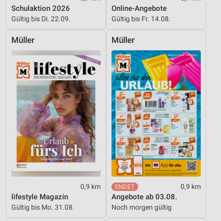
Schulaktion 2026
Online-Angebote
Erstellung von Profilen für personalisierte
Werbung
Gültig bis Di. 22.09.
Gültig bis Fr. 14.08.
Verwendung von Profilen zur Auswahl
Müller
Müller
personalisierter Werbung
Erstellung von Profilen zur Personalisierung
von Inhalten
Verwendung von Profilen zur Auswahl
personalisierter Inhalte
Messung der Werbeleistung
Messung der Performance von Inhalten
Analyse von Zielgruppen durch Statistiken oder
Kombinationen von Daten aus verschiedenen
Quellen
0,9 km
0,9 km
lifestyle Magazin
Angebote ab 03.08.
Entwicklung und Verbesserung der Angebote
Gültig bis Mo. 31.08.
Noch morgen gültig