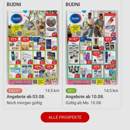
Verwendung reduzierter Daten zur Auswahl von
BUDNI
BUDNI
Inhalten
IAB-Besonderheiten:
Verwendung genauer Standortdaten
Geräte anhand von aktiv angeforderten
Informationen identifizieren
Nicht-IAB-Verarbeitungszwecke:
Notwendig
Performance
Funktional
14,5 km
14,5 km
Werbung
Angebote ab 03.08.
Angebote ab 10.08.
Noch morgen gültig
Gültig ab Mo. 10.08.
ALLE PROSPEKTE