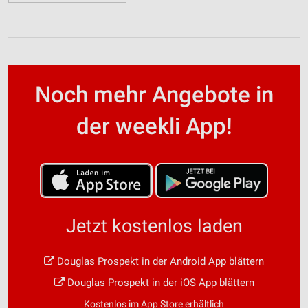
Noch mehr Angebote in
der weekli App!
Jetzt kostenlos laden
Douglas Prospekt in der Android App blättern
Douglas Prospekt in der iOS App blättern
Kostenlos im App Store erhältlich