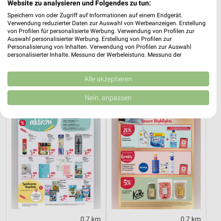
Website zu analysieren und Folgendes zu tun:
Speichern von oder Zugriff auf Informationen auf einem Endgerät.
Verwendung reduzierter Daten zur Auswahl von Werbeanzeigen. Erstellung
14,5 km
0,7 km
von Profilen für personalisierte Werbung. Verwendung von Profilen zur
Auswahl personalisierter Werbung. Erstellung von Profilen zur
Schuleinleger 2026
Angebote ab 03.08.
Personalisierung von Inhalten. Verwendung von Profilen zur Auswahl
Gültig bis Sa. 29.08.
Noch heute gültig
personalisierter Inhalte. Messung der Werbeleistung. Messung der
Performance von Inhalten. Analyse von Zielgruppen durch Statistiken oder
Kombinationen von Daten aus verschiedenen Quellen. Entwicklung und
Rossmann
Rossmann
Verbesserung der Angebote. Verwendung reduzierter Daten zur Auswahl
Alle akzeptieren
von Inhalten.
Daten können außerhalb der Europäischen Union weitergegeben und in die
Nein, anpassen
USA gesendet werden.
Ihre Einwilligung und die cookie Richtlinie gelten ausschließlich für diese
Website/App.
Partnerliste anzeigen (1 IAB-Anbieter)
Wir nutzen Ihre Daten für folgende Zwecke:
IAB-Verarbeitungszwecke:
Speichern von oder Zugriff auf Informationen
auf einem Endgerät
Verwendung reduzierter Daten zur Auswahl von
Werbeanzeigen
0,7 km
0,7 km