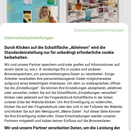
Datenschutzbestimmungen
0,9 km
0,9 km
Datenschutzeinstellungen
Taschenbücher
Parfümerie Highlights
Durch Klicken auf die Schaltfläche „Ablehnen“ wird die
Gültig bis Mi. 30.09.
Gültig bis Sa. 15.08.
Standardeinstellung nur für unbedingt erforderliche cookie
beibehalten.
BUDNI
Rossmann
Wir und unsere Partner speichern und/oder greifen auf Informationen auf
einem Gerät zu, wie z. B. eindeutige IDs in cookie und anderen
Browserspeichern, um personenbezogene Daten zu verarbeiten. Einige
Anbieter verarbeiten Ihre personenbezogenen Daten möglicherweise
aufgrund eines berechtigten Interesses. Um dem zu widersprechen, öffnen
Sie die „Einstellungen“. Sie können Ihre Einstellungen akzeptieren, ablehnen
oder verwalten, indem Sie auf die Schaltfläche „Einstellungen verwalten“
klicken oder jederzeit auf die Fingerabdruck-Schaltfläche in der linken
unteren Ecke der Website klicken. Um Ihre Einwilligung zu widerrufen,
klicken Sie auf den Fingerabdruck oder den Link in der Fußzeile der Website
und klicken Sie auf den Menüpunkt „Meine Daten“. Auf dieser Seite können
Sie Ihre Einwilligung widerrufen. Diese Entscheidungen werden unseren
Partnern mitgeteilt und haben keinen Einfluss auf die Browserdaten.
Wir und unsere Partner verarbeiten Daten, um die Leistung der