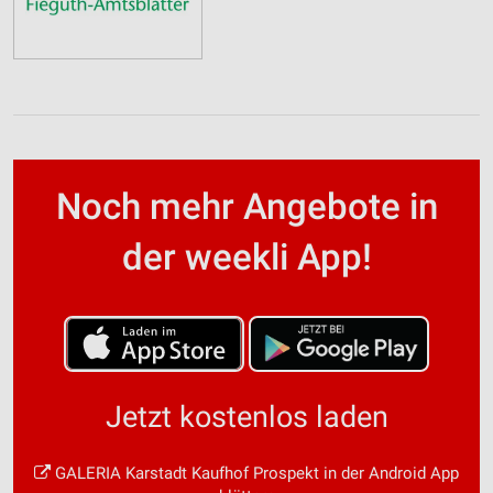
Noch mehr Angebote in
der weekli App!
Jetzt kostenlos laden
GALERIA Karstadt Kaufhof Prospekt in der Android App