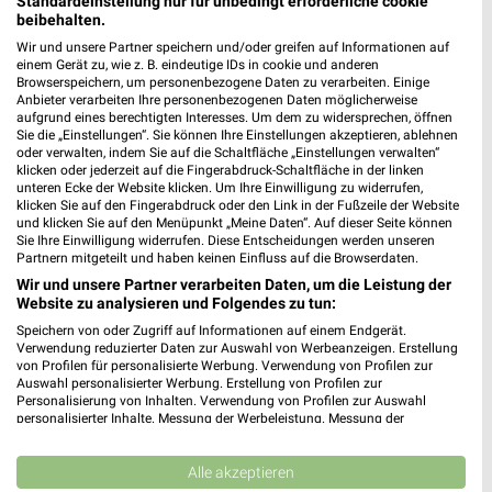
Standardeinstellung nur für unbedingt erforderliche cookie
beibehalten.
Wir und unsere Partner speichern und/oder greifen auf Informationen auf
einem Gerät zu, wie z. B. eindeutige IDs in cookie und anderen
Browserspeichern, um personenbezogene Daten zu verarbeiten. Einige
Anbieter verarbeiten Ihre personenbezogenen Daten möglicherweise
aufgrund eines berechtigten Interesses. Um dem zu widersprechen, öffnen
MEHR PROSPEKTE
Sie die „Einstellungen“. Sie können Ihre Einstellungen akzeptieren, ablehnen
oder verwalten, indem Sie auf die Schaltfläche „Einstellungen verwalten“
klicken oder jederzeit auf die Fingerabdruck-Schaltfläche in der linken
unteren Ecke der Website klicken. Um Ihre Einwilligung zu widerrufen,
klicken Sie auf den Fingerabdruck oder den Link in der Fußzeile der Website
und klicken Sie auf den Menüpunkt „Meine Daten“. Auf dieser Seite können
Sie Ihre Einwilligung widerrufen. Diese Entscheidungen werden unseren
Partnern mitgeteilt und haben keinen Einfluss auf die Browserdaten.
weekli - Prospekte & Angebote App
Wir und unsere Partner verarbeiten Daten, um die Leistung der
Website zu analysieren und Folgendes zu tun:
Alle GALERIA Karstadt Kaufhof Angebote immer griffbereit –
Speichern von oder Zugriff auf Informationen auf einem Endgerät.
mit der kostenlosen weekli App für iOS & Android.
Verwendung reduzierter Daten zur Auswahl von Werbeanzeigen. Erstellung
von Profilen für personalisierte Werbung. Verwendung von Profilen zur
✔
Standortgenaue Angebote
Auswahl personalisierter Werbung. Erstellung von Profilen zur
Personalisierung von Inhalten. Verwendung von Profilen zur Auswahl
✔
Folge deinem Lieblingshändler
personalisierter Inhalte. Messung der Werbeleistung. Messung der
✔
Push-Benachrichtigungen bei neuen Prospekten
Performance von Inhalten. Analyse von Zielgruppen durch Statistiken oder
✔
Einkaufsliste - Einkauf stressfrei planen
Kombinationen von Daten aus verschiedenen Quellen. Entwicklung und
Verbesserung der Angebote. Verwendung reduzierter Daten zur Auswahl
Alle akzeptieren
von Inhalten.