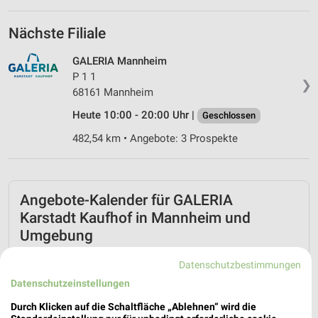
Nächste Filiale
GALERIA Mannheim
P 1 1
❯
68161 Mannheim
Heute 10:00 - 20:00 Uhr |
Geschlossen
482,54 km • Angebote: 3 Prospekte
Angebote-Kalender für GALERIA
Karstadt Kaufhof in Mannheim und
Umgebung
Datenschutzbestimmungen
Aug.
Datenschutzeinstellungen
03
Mo
04
Di
05
Mi
06
Do
07
Fr
08
S
Durch Klicken auf die Schaltfläche „Ablehnen“ wird die