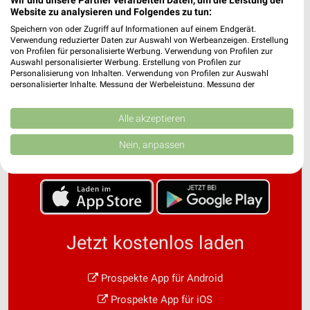
Website zu analysieren und Folgendes zu tun:
Speichern von oder Zugriff auf Informationen auf einem Endgerät.
Verwendung reduzierter Daten zur Auswahl von Werbeanzeigen. Erstellung
von Profilen für personalisierte Werbung. Verwendung von Profilen zur
Auswahl personalisierter Werbung. Erstellung von Profilen zur
Personalisierung von Inhalten. Verwendung von Profilen zur Auswahl
personalisierter Inhalte. Messung der Werbeleistung. Messung der
Performance von Inhalten. Analyse von Zielgruppen durch Statistiken oder
Noch mehr Angebote in
Kombinationen von Daten aus verschiedenen Quellen. Entwicklung und
Verbesserung der Angebote. Verwendung reduzierter Daten zur Auswahl
Alle akzeptieren
von Inhalten.
der weekli App!
Daten können außerhalb der Europäischen Union weitergegeben und in die
Nein, anpassen
USA gesendet werden.
Ihre Einwilligung und die cookie Richtlinie gelten ausschließlich für diese
Website/App.
Partnerliste anzeigen (1 IAB-Anbieter)
Wir nutzen Ihre Daten für folgende Zwecke:
IAB-Verarbeitungszwecke:
Jetzt kostenlos laden
Speichern von oder Zugriff auf Informationen
auf einem Endgerät
Prospekte App für Android
Verwendung reduzierter Daten zur Auswahl von
Prospekte App für iOS
Werbeanzeigen