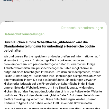
Juwelier Räth Filialen & Öffnungszeiten für
Datenschutzbestimmungen
Mannheim
Datenschutzeinstellungen
Durch Klicken auf die Schaltfläche „Ablehnen“ wird die
Standardeinstellung nur für unbedingt erforderliche cookie
Juwelier Scholz Filialen & Öffnungszeiten für
beibehalten.
Frankenthal
Wir und unsere Partner speichern und/oder greifen auf Informationen auf
einem Gerät zu, wie z. B. eindeutige IDs in cookie und anderen
Browserspeichern, um personenbezogene Daten zu verarbeiten. Einige
Anbieter verarbeiten Ihre personenbezogenen Daten möglicherweise
aufgrund eines berechtigten Interesses. Um dem zu widersprechen, öffnen
Juwelier Zahn Filialen & Öffnungszeiten für
Sie die „Einstellungen“. Sie können Ihre Einstellungen akzeptieren, ablehnen
Hockenheim
oder verwalten, indem Sie auf die Schaltfläche „Einstellungen verwalten“
klicken oder jederzeit auf die Fingerabdruck-Schaltfläche in der linken
unteren Ecke der Website klicken. Um Ihre Einwilligung zu widerrufen,
klicken Sie auf den Fingerabdruck oder den Link in der Fußzeile der Website
und klicken Sie auf den Menüpunkt „Meine Daten“. Auf dieser Seite können
JYSK Katalog und Prospekte für Mannheim
Sie Ihre Einwilligung widerrufen. Diese Entscheidungen werden unseren
Partnern mitgeteilt und haben keinen Einfluss auf die Browserdaten.
Wir und unsere Partner verarbeiten Daten, um die Leistung der