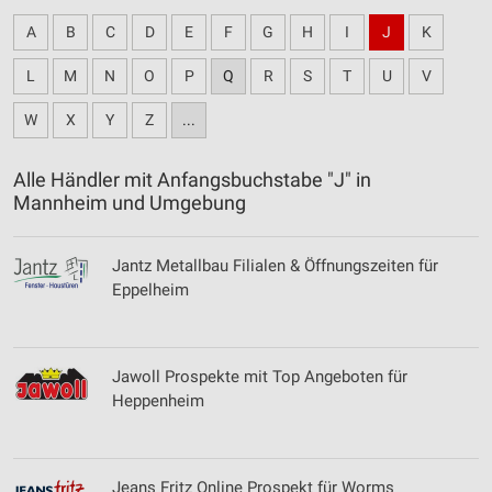
A
B
C
D
E
F
G
H
I
J
K
L
M
N
O
P
Q
R
S
T
U
V
W
X
Y
Z
...
Alle Händler mit Anfangsbuchstabe "J" in
Mannheim und Umgebung
Jantz Metallbau Filialen & Öffnungszeiten für
Eppelheim
Jawoll Prospekte mit Top Angeboten für
Heppenheim
Jeans Fritz Online Prospekt für Worms