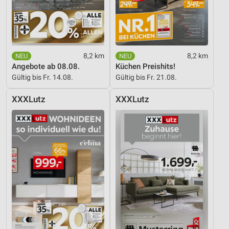
Messung der Performance von Inhalten
Analyse von Zielgruppen durch Statistiken oder
Kombinationen von Daten aus verschiedenen
Quellen
8,2 km
8,2 km
Angebote ab 08.08.
Küchen Preishits!
Entwicklung und Verbesserung der Angebote
Gültig bis Fr. 14.08.
Gültig bis Fr. 21.08.
Verwendung reduzierter Daten zur Auswahl von
XXXLutz
XXXLutz
Inhalten
IAB-Besonderheiten:
Verwendung genauer Standortdaten
Geräte anhand von aktiv angeforderten
Informationen identifizieren
Nicht-IAB-Verarbeitungszwecke:
Notwendig
Performance