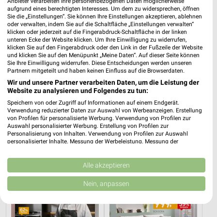
Anbieter verarbeiten Ihre personenbezogenen Daten möglicherweise
aufgrund eines berechtigten Interesses. Um dem zu widersprechen, öffnen
Sie die „Einstellungen“. Sie können Ihre Einstellungen akzeptieren, ablehnen
oder verwalten, indem Sie auf die Schaltfläche „Einstellungen verwalten“
klicken oder jederzeit auf die Fingerabdruck-Schaltfläche in der linken
unteren Ecke der Website klicken. Um Ihre Einwilligung zu widerrufen,
klicken Sie auf den Fingerabdruck oder den Link in der Fußzeile der Website
und klicken Sie auf den Menüpunkt „Meine Daten“. Auf dieser Seite können
Sie Ihre Einwilligung widerrufen. Diese Entscheidungen werden unseren
Partnern mitgeteilt und haben keinen Einfluss auf die Browserdaten.
Wir und unsere Partner verarbeiten Daten, um die Leistung der
Website zu analysieren und Folgendes zu tun:
Speichern von oder Zugriff auf Informationen auf einem Endgerät.
Verwendung reduzierter Daten zur Auswahl von Werbeanzeigen. Erstellung
8,2 km
8,2 km
von Profilen für personalisierte Werbung. Verwendung von Profilen zur
Büro Spezial
Spezial-Prospekt der Marken
Auswahl personalisierter Werbung. Erstellung von Profilen zur
Personalisierung von Inhalten. Verwendung von Profilen zur Auswahl
Gültig bis Fr. 14.08.
Gültig bis Fr. 21.08.
personalisierter Inhalte. Messung der Werbeleistung. Messung der
Performance von Inhalten. Analyse von Zielgruppen durch Statistiken oder
XXXLutz
XXXLutz
Kombinationen von Daten aus verschiedenen Quellen. Entwicklung und
Verbesserung der Angebote. Verwendung reduzierter Daten zur Auswahl
Alle akzeptieren
von Inhalten.
Daten können außerhalb der Europäischen Union weitergegeben und in die
Nein, anpassen
USA gesendet werden.
Ihre Einwilligung und die cookie Richtlinie gelten ausschließlich für diese
Website/App.