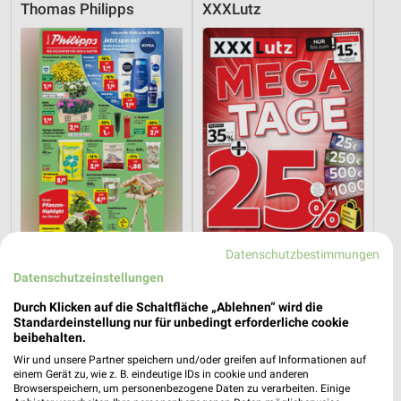
Thomas Philipps
XXXLutz
Datenschutzbestimmungen
9,8 km
8,2 km
Datenschutzeinstellungen
Angebote ab 10.08.
Mega Tage
Durch Klicken auf die Schaltfläche „Ablehnen“ wird die
Gültig ab Mo. 10.08.
Gültig bis Fr. 14.08.
Standardeinstellung nur für unbedingt erforderliche cookie
beibehalten.
XXXLutz
XXXLutz
Wir und unsere Partner speichern und/oder greifen auf Informationen auf
einem Gerät zu, wie z. B. eindeutige IDs in cookie und anderen
Browserspeichern, um personenbezogene Daten zu verarbeiten. Einige