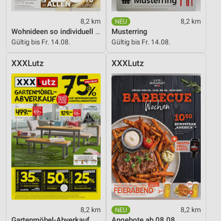
Funktional
8,2 km
8,2 km
Werbung
Wohnideen so individuell wie du!
Musterring
Gültig bis Fr. 14.08.
Gültig bis Fr. 14.08.
XXXLutz
XXXLutz
8,2 km
8,2 km
Gartenmöbel-Abverkauf
Angebote ab 08.08.