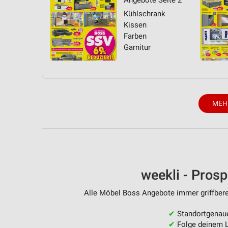
Angebote Seite 2
Kühlschrank
Kissen
Farben
Garnitur
MEH
weekli - Pros
Alle Möbel Boss Angebote immer griffberei
✔
Standortgenau
✔
Folge deinem L