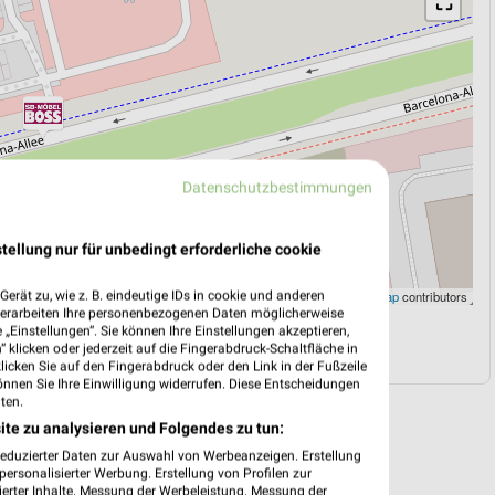
⛶
Datenschutzbestimmungen
tellung nur für unbedingt erforderliche cookie
Leaflet
|
©
OpenStreetMap
contributors
erät zu, wie z. B. eindeutige IDs in cookie und anderen
verarbeiten Ihre personenbezogenen Daten möglicherweise
„Einstellungen“. Sie können Ihre Einstellungen akzeptieren,
N
NAVIGATION MIT GOOGLE/IOS MAPS
 klicken oder jederzeit auf die Fingerabdruck-Schaltfläche in
klicken Sie auf den Fingerabdruck oder den Link in der Fußzeile
önnen Sie Ihre Einwilligung widerrufen. Diese Entscheidungen
ten.
ite zu analysieren und Folgendes zu tun:
reduzierter Daten zur Auswahl von Werbeanzeigen. Erstellung
ersonalisierter Werbung. Erstellung von Profilen zur
ierter Inhalte. Messung der Werbeleistung. Messung der