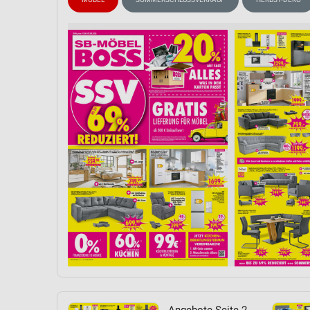
Messung der Performance von Inhalten
Analyse von Zielgruppen durch Statistiken oder Kombinationen 
Quellen
Entwicklung und Verbesserung der Angebote
Verwendung reduzierter Daten zur Auswahl von Inhalten
IAB-Besonderheiten:
Verwendung genauer Standortdaten
Geräte anhand von aktiv angeforderten Informationen identifizie
Nicht-IAB-Verarbeitungszwecke:
Notwendig
Performance
Funktional
Werbung