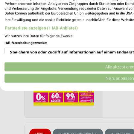
Performance von Inhalten. Analyse von Zielgruppen durch Statistiken oder Kom
und Verbesserung der Angebote. Verwendung reduzierter Daten zur Auswahl von
Möbel B
Daten können außerhalb der Europäischen Union weitergegeben und in die USA 
Ihre Einwilligung und die cookie Richtlinie gelten ausschließlich für diese Websit
Gültig von
Partnerliste anzeigen (1 IAB-Anbieter)
📅
Kalende
Wir nutzen Ihre Daten für folgende Zwecke:
IAB-Verarbeitungszwecke:
PROSP
Speichern von oder Zugriff auf Informationen auf einem Endgerät
❯
Verwendung reduzierter Daten zur Auswahl von Werbeanzeigen
Alle akzeptiere
Erstellung von Profilen für personalisierte Werbung
Nein, anpassen
Verwendung von Profilen zur Auswahl personalisierter Werbung
Erstellung von Profilen zur Personalisierung von Inhalten
Verwendung von Profilen zur Auswahl personalisierter Inhalte
Messung der Werbeleistung
MÖBEL
SOMMERSCHLUSSVERKAUF
HERBST-DEKO