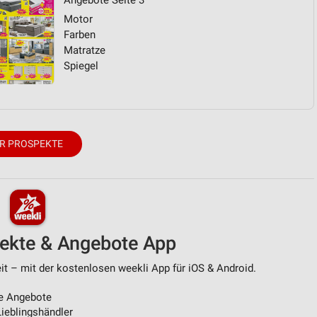
Angebote Seite 3
Motor
Farben
Matratze
Spiegel
R PROSPEKTE
pekte & Angebote App
t – mit der kostenlosen weekli App für iOS & Android.
e Angebote
ieblingshändler