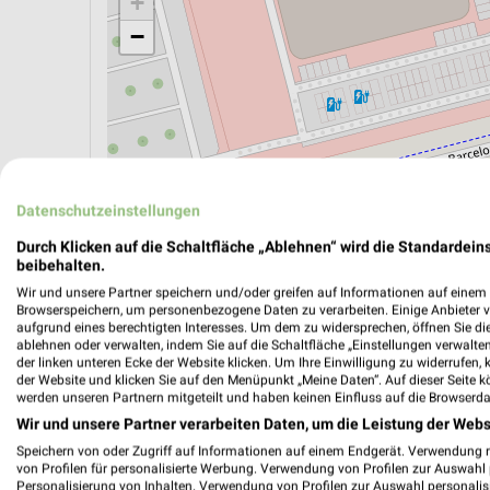
+
−
Datenschutzeinstellungen
Durch Klicken auf die Schaltfläche „Ablehnen“ wird die Standardeins
beibehalten.
Wir und unsere Partner speichern und/oder greifen auf Informationen auf einem G
Browserspeichern, um personenbezogene Daten zu verarbeiten. Einige Anbieter 
aufgrund eines berechtigten Interesses. Um dem zu widersprechen, öffnen Sie die 
ÖPNV ANZEIGEN
LADESÄULEN ANZEIGE
ablehnen oder verwalten, indem Sie auf die Schaltfläche „Einstellungen verwalten“
der linken unteren Ecke der Website klicken. Um Ihre Einwilligung zu widerrufen, 
der Website und klicken Sie auf den Menüpunkt „Meine Daten“. Auf dieser Seite k
werden unseren Partnern mitgeteilt und haben keinen Einfluss auf die Browserda
Aktuelle Angebote in dieser Filiale
Wir und unsere Partner verarbeiten Daten, um die Leistung der Webs
Anzahl Prospekte: 1
Speichern von oder Zugriff auf Informationen auf einem Endgerät. Verwendung 
von Profilen für personalisierte Werbung. Verwendung von Profilen zur Auswahl p
Letztes Prospektupdate: vor 4 Tagen
Personalisierung von Inhalten. Verwendung von Profilen zur Auswahl personalis