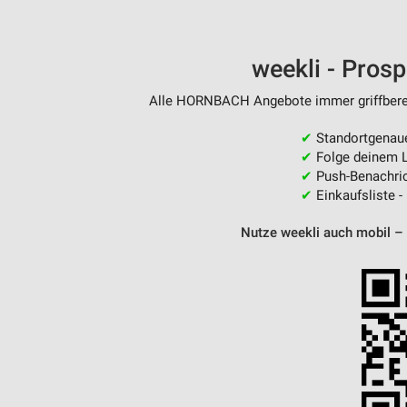
weekli - Pros
Alle HORNBACH Angebote immer griffbereit
✔
Standortgenau
✔
Folge deinem L
✔
Push-Benachric
✔
Einkaufsliste -
Nutze weekli auch mobil –