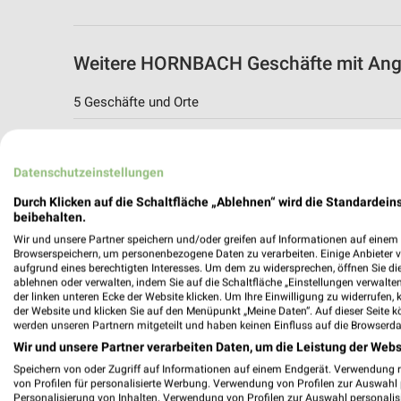
Weitere HORNBACH Geschäfte mit Ang
5 Geschäfte und Orte
HORNBACH Angebote in Dortmund
Dortmund, Deutschland
Datenschutzeinstellungen
Durch Klicken auf die Schaltfläche „Ablehnen“ wird die Standardeins
420,35 km
beibehalten.
Wir und unsere Partner speichern und/oder greifen auf Informationen auf einem G
Browserspeichern, um personenbezogene Daten zu verarbeiten. Einige Anbieter 
HORNBACH Angebote in Datteln
aufgrund eines berechtigten Interesses. Um dem zu widersprechen, öffnen Sie die 
ablehnen oder verwalten, indem Sie auf die Schaltfläche „Einstellungen verwalten“
Datteln, Deutschland
der linken unteren Ecke der Website klicken. Um Ihre Einwilligung zu widerrufen, 
der Website und klicken Sie auf den Menüpunkt „Meine Daten“. Auf dieser Seite k
werden unseren Partnern mitgeteilt und haben keinen Einfluss auf die Browserda
427,50 km
Wir und unsere Partner verarbeiten Daten, um die Leistung der Webs
Speichern von oder Zugriff auf Informationen auf einem Endgerät. Verwendung 
von Profilen für personalisierte Werbung. Verwendung von Profilen zur Auswahl p
HORNBACH Angebote in Herne
Personalisierung von Inhalten. Verwendung von Profilen zur Auswahl personalis