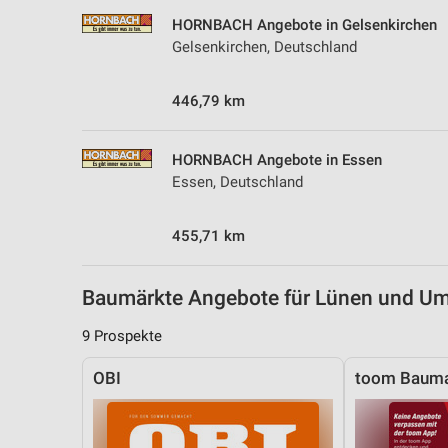
Messung der Performance von Inhalten
HORNBACH Angebote in Gelsenkirchen
Gelsenkirchen, Deutschland
Analyse von Zielgruppen durch Statistiken oder Kombinationen 
Quellen
446,79 km
Entwicklung und Verbesserung der Angebote
Verwendung reduzierter Daten zur Auswahl von Inhalten
HORNBACH Angebote in Essen
Essen, Deutschland
IAB-Besonderheiten:
Verwendung genauer Standortdaten
455,71 km
Geräte anhand von aktiv angeforderten Informationen identifizie
Nicht-IAB-Verarbeitungszwecke:
Baumärkte Angebote für Lünen und U
Notwendig
9 Prospekte
Performance
OBI
toom Bauma
Funktional
Werbung