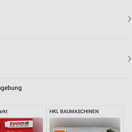
von Daten aus verschiedenen
❯
❯
ren
mgebung
rkt
HKL BAUMASCHINEN