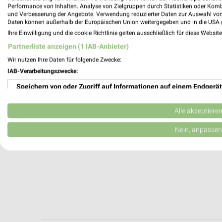
Herne, Deutschland
Performance von Inhalten. Analyse von Zielgruppen durch Statistiken oder Kom
und Verbesserung der Angebote. Verwendung reduzierter Daten zur Auswahl von
Daten können außerhalb der Europäischen Union weitergegeben und in die USA 
437,72 km
Ihre Einwilligung und die cookie Richtlinie gelten ausschließlich für diese Websit
Partnerliste anzeigen (1 IAB-Anbieter)
Wir nutzen Ihre Daten für folgende Zwecke:
IAB-Verarbeitungszwecke:
Speichern von oder Zugriff auf Informationen auf einem Endgerät
Verwendung reduzierter Daten zur Auswahl von Werbeanzeigen
Alle akzeptiere
Erstellung von Profilen für personalisierte Werbung
Nein, anpassen
Verwendung von Profilen zur Auswahl personalisierter Werbung
Erstellung von Profilen zur Personalisierung von Inhalten
Verwendung von Profilen zur Auswahl personalisierter Inhalte
Messung der Werbeleistung