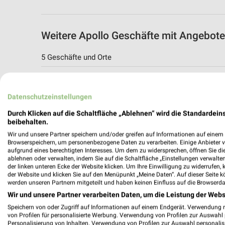
Weitere Apollo Geschäfte mit Angebot
5 Geschäfte und Orte
Apollo Angebote in Bergkamen
Bergkamen, Deutschland
Datenschutzeinstellungen
Durch Klicken auf die Schaltfläche „Ablehnen“ wird die Standardeins
406,44 km
beibehalten.
Wir und unsere Partner speichern und/oder greifen auf Informationen auf einem G
Browserspeichern, um personenbezogene Daten zu verarbeiten. Einige Anbieter 
Apollo Angebote in Werne
aufgrund eines berechtigten Interesses. Um dem zu widersprechen, öffnen Sie die 
ablehnen oder verwalten, indem Sie auf die Schaltfläche „Einstellungen verwalten“
Werne, Deutschland
der linken unteren Ecke der Website klicken. Um Ihre Einwilligung zu widerrufen, 
der Website und klicken Sie auf den Menüpunkt „Meine Daten“. Auf dieser Seite k
werden unseren Partnern mitgeteilt und haben keinen Einfluss auf die Browserda
405,35 km
Wir und unsere Partner verarbeiten Daten, um die Leistung der Webs
Speichern von oder Zugriff auf Informationen auf einem Endgerät. Verwendung 
von Profilen für personalisierte Werbung. Verwendung von Profilen zur Auswahl p
Apollo Angebote in Waltrop
Personalisierung von Inhalten. Verwendung von Profilen zur Auswahl personalis