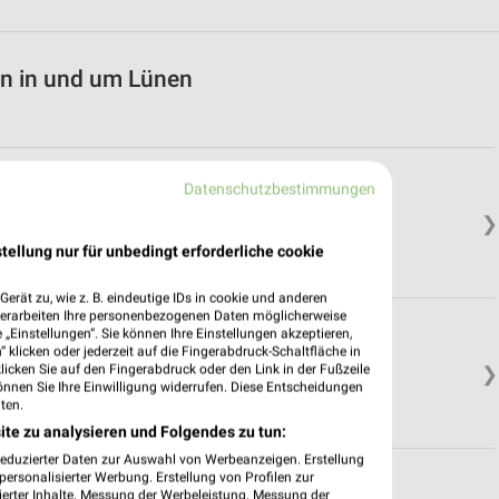
en in und um Lünen
Datenschutzbestimmungen
❯
tellung nur für unbedingt erforderliche cookie
erät zu, wie z. B. eindeutige IDs in cookie und anderen
verarbeiten Ihre personenbezogenen Daten möglicherweise
„Einstellungen“. Sie können Ihre Einstellungen akzeptieren,
 klicken oder jederzeit auf die Fingerabdruck-Schaltfläche in
klicken Sie auf den Fingerabdruck oder den Link in der Fußzeile
❯
önnen Sie Ihre Einwilligung widerrufen. Diese Entscheidungen
ten.
ite zu analysieren und Folgendes zu tun:
reduzierter Daten zur Auswahl von Werbeanzeigen. Erstellung
ersonalisierter Werbung. Erstellung von Profilen zur
ierter Inhalte. Messung der Werbeleistung. Messung der