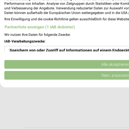
Waltrop, Deutschland
Performance von Inhalten. Analyse von Zielgruppen durch Statistiken oder Kom
und Verbesserung der Angebote. Verwendung reduzierter Daten zur Auswahl von
Daten können außerhalb der Europäischen Union weitergegeben und in die USA 
422,42 km
Ihre Einwilligung und die cookie Richtlinie gelten ausschließlich für diese Websit
Partnerliste anzeigen (1 IAB-Anbieter)
Wir nutzen Ihre Daten für folgende Zwecke:
IAB-Verarbeitungszwecke:
Speichern von oder Zugriff auf Informationen auf einem Endgerät
Verwendung reduzierter Daten zur Auswahl von Werbeanzeigen
Alle akzeptiere
Erstellung von Profilen für personalisierte Werbung
Nein, anpassen
Verwendung von Profilen zur Auswahl personalisierter Werbung
Erstellung von Profilen zur Personalisierung von Inhalten
Verwendung von Profilen zur Auswahl personalisierter Inhalte
Messung der Werbeleistung