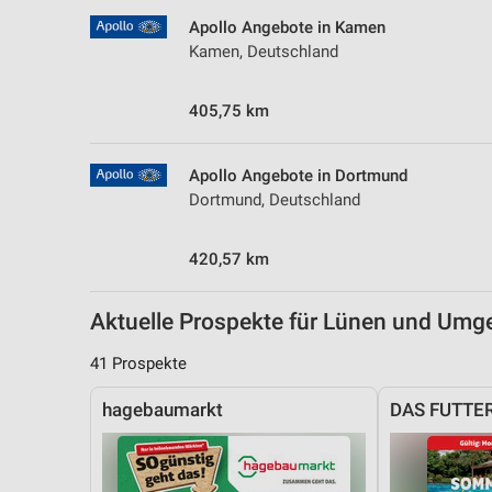
Messung der Performance von Inhalten
Apollo Angebote in Kamen
Kamen, Deutschland
Analyse von Zielgruppen durch Statistiken oder Kombinationen 
Quellen
405,75 km
Entwicklung und Verbesserung der Angebote
Verwendung reduzierter Daten zur Auswahl von Inhalten
Apollo Angebote in Dortmund
Dortmund, Deutschland
IAB-Besonderheiten:
Verwendung genauer Standortdaten
420,57 km
Geräte anhand von aktiv angeforderten Informationen identifizie
Aktuelle Prospekte für Lünen und Um
Nicht-IAB-Verarbeitungszwecke:
Notwendig
41 Prospekte
Performance
hagebaumarkt
DAS FUTTE
Funktional
Werbung