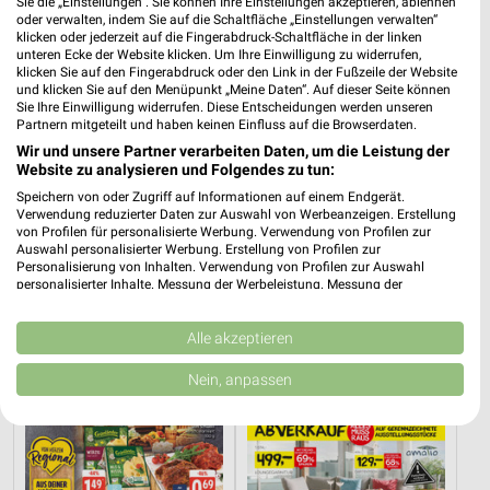
Sie die „Einstellungen“. Sie können Ihre Einstellungen akzeptieren, ablehnen
oder verwalten, indem Sie auf die Schaltfläche „Einstellungen verwalten“
klicken oder jederzeit auf die Fingerabdruck-Schaltfläche in der linken
unteren Ecke der Website klicken. Um Ihre Einwilligung zu widerrufen,
klicken Sie auf den Fingerabdruck oder den Link in der Fußzeile der Website
und klicken Sie auf den Menüpunkt „Meine Daten“. Auf dieser Seite können
Sie Ihre Einwilligung widerrufen. Diese Entscheidungen werden unseren
Partnern mitgeteilt und haben keinen Einfluss auf die Browserdaten.
Wir und unsere Partner verarbeiten Daten, um die Leistung der
Website zu analysieren und Folgendes zu tun:
Speichern von oder Zugriff auf Informationen auf einem Endgerät.
Verwendung reduzierter Daten zur Auswahl von Werbeanzeigen. Erstellung
von Profilen für personalisierte Werbung. Verwendung von Profilen zur
Auswahl personalisierter Werbung. Erstellung von Profilen zur
27,7 km
45 km
Personalisierung von Inhalten. Verwendung von Profilen zur Auswahl
Angebote ab 08.08.
Küchentrends
personalisierter Inhalte. Messung der Werbeleistung. Messung der
Performance von Inhalten. Analyse von Zielgruppen durch Statistiken oder
Gültig bis Fr. 14.08.
Gültig bis Mi. 30.09.
Kombinationen von Daten aus verschiedenen Quellen. Entwicklung und
Verbesserung der Angebote. Verwendung reduzierter Daten zur Auswahl
Alle akzeptieren
EDEKA
XXXLutz
von Inhalten.
Daten können außerhalb der Europäischen Union weitergegeben und in die
Nein, anpassen
USA gesendet werden.
Ihre Einwilligung und die cookie Richtlinie gelten ausschließlich für diese
Website/App.
Partnerliste anzeigen (1 IAB-Anbieter)
Wir nutzen Ihre Daten für folgende Zwecke: