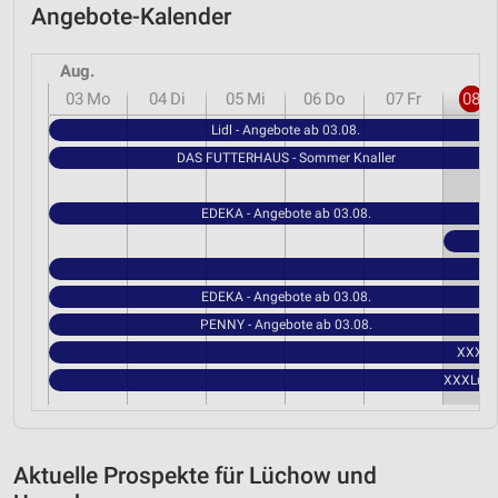
Angebote-Kalender
Aug.
03
Mo
04
Di
05
Mi
06
Do
07
Fr
08
S
Lidl - Angebote ab 03.08.
DAS FUTTERHAUS - Sommer Knaller
EDEKA - Angebote ab 03.08.
EDEKA - Angebote ab 03.08.
PENNY - Angebote ab 03.08.
XXXLut
XXXLutz 
Aktuelle Prospekte für Lüchow und