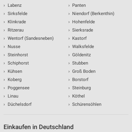
›
Labenz
›
Panten
›
Sirksfelde
›
Niendorf (Berkenthin)
›
Klinkrade
›
Hohenfelde
›
Ritzerau
›
Sierksrade
›
Wentorf (Sandesneben)
›
Kastorf
›
Nusse
›
Walksfelde
›
Steinhorst
›
Göldenitz
›
Schiphorst
›
Stubben
›
Kühsen
›
Groß Boden
›
Koberg
›
Borstorf
›
Poggensee
›
Steinburg
›
Linau
›
Köthel
›
Düchelsdorf
›
Schürensöhlen
Einkaufen in Deutschland