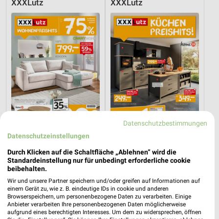
XXXLutz
XXXLutz
Datenschutzbestimmungen
Datenschutzeinstellungen
27,7 km
27,7 km
Durch Klicken auf die Schaltfläche „Ablehnen“ wird die
Wohnenpreishits
Küchen Preishits!
Standardeinstellung nur für unbedingt erforderliche cookie
Gültig bis Fr. 14.08.
Gültig bis Fr. 21.08.
beibehalten.
Wir und unsere Partner speichern und/oder greifen auf Informationen auf
XXXLutz
Opti Wohnwelt
einem Gerät zu, wie z. B. eindeutige IDs in cookie und anderen
Browserspeichern, um personenbezogene Daten zu verarbeiten. Einige
Anbieter verarbeiten Ihre personenbezogenen Daten möglicherweise
aufgrund eines berechtigten Interesses. Um dem zu widersprechen, öffnen