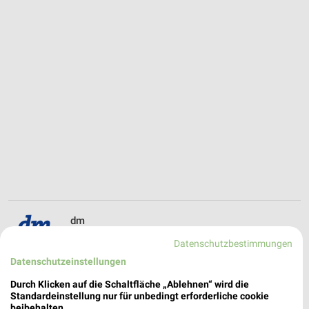
dm
Schwartauer Landstraße 4
Datenschutzbestimmungen
❯
23554 Lübeck
Datenschutzeinstellungen
236,40 km
Durch Klicken auf die Schaltfläche „Ablehnen“ wird die
Standardeinstellung nur für unbedingt erforderliche cookie
beibehalten.