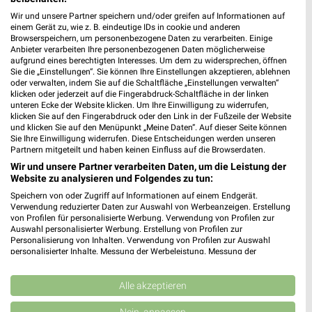
dm
Wir und unsere Partner speichern und/oder greifen auf Informationen auf
Weidentrift 4-6
einem Gerät zu, wie z. B. eindeutige IDs in cookie und anderen
❯
23562 Lübeck
Browserspeichern, um personenbezogene Daten zu verarbeiten. Einige
Anbieter verarbeiten Ihre personenbezogenen Daten möglicherweise
232,15 km
aufgrund eines berechtigten Interesses. Um dem zu widersprechen, öffnen
Sie die „Einstellungen“. Sie können Ihre Einstellungen akzeptieren, ablehnen
oder verwalten, indem Sie auf die Schaltfläche „Einstellungen verwalten“
klicken oder jederzeit auf die Fingerabdruck-Schaltfläche in der linken
Drogerie & Parfümerie Angebote für Lübeck
unteren Ecke der Website klicken. Um Ihre Einwilligung zu widerrufen,
und Umgebung
klicken Sie auf den Fingerabdruck oder den Link in der Fußzeile der Website
und klicken Sie auf den Menüpunkt „Meine Daten“. Auf dieser Seite können
Sie Ihre Einwilligung widerrufen. Diese Entscheidungen werden unseren
6 Prospekte
Partnern mitgeteilt und haben keinen Einfluss auf die Browserdaten.
Wir und unsere Partner verarbeiten Daten, um die Leistung der
BUDNI
BUDNI
Website zu analysieren und Folgendes zu tun:
Speichern von oder Zugriff auf Informationen auf einem Endgerät.
Verwendung reduzierter Daten zur Auswahl von Werbeanzeigen. Erstellung
von Profilen für personalisierte Werbung. Verwendung von Profilen zur
Auswahl personalisierter Werbung. Erstellung von Profilen zur
Personalisierung von Inhalten. Verwendung von Profilen zur Auswahl
personalisierter Inhalte. Messung der Werbeleistung. Messung der
Performance von Inhalten. Analyse von Zielgruppen durch Statistiken oder
Kombinationen von Daten aus verschiedenen Quellen. Entwicklung und
Verbesserung der Angebote. Verwendung reduzierter Daten zur Auswahl
Alle akzeptieren
von Inhalten.
Daten können außerhalb der Europäischen Union weitergegeben und in die
Nein, anpassen