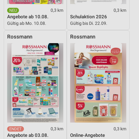
personalisierter Inhalte
0,3 km
0,3 km
Angebote ab 10.08.
Schulaktion 2026
Messung der Werbeleistung
Gültig ab Mo. 10.08.
Gültig bis Di. 22.09.
Messung der Performance von Inhalten
Rossmann
Rossmann
Analyse von Zielgruppen durch Statistiken oder
Kombinationen von Daten aus verschiedenen
Quellen
Entwicklung und Verbesserung der Angebote
Verwendung reduzierter Daten zur Auswahl von
Inhalten
IAB-Besonderheiten:
Verwendung genauer Standortdaten
Geräte anhand von aktiv angeforderten
Informationen identifizieren
0,3 km
0,3 km
Nicht-IAB-Verarbeitungszwecke:
Angebote ab 03.08.
Online-Angebote