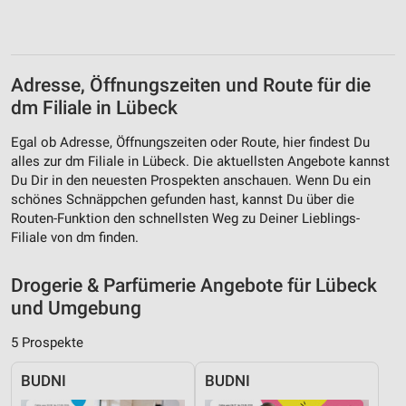
Erstellung von Profilen für personalisierte
Werbung
Adresse, Öffnungszeiten und Route für die
Verwendung von Profilen zur Auswahl
personalisierter Werbung
dm Filiale in Lübeck
Erstellung von Profilen zur Personalisierung
Egal ob Adresse, Öffnungszeiten oder Route, hier findest Du
von Inhalten
alles zur dm Filiale in Lübeck. Die aktuellsten Angebote kannst
Du Dir in den neuesten Prospekten anschauen. Wenn Du ein
Verwendung von Profilen zur Auswahl
schönes Schnäppchen gefunden hast, kannst Du über die
personalisierter Inhalte
Routen-Funktion den schnellsten Weg zu Deiner Lieblings-
Filiale von dm finden.
Messung der Werbeleistung
Messung der Performance von Inhalten
Drogerie & Parfümerie Angebote für Lübeck
und Umgebung
Analyse von Zielgruppen durch Statistiken oder
Kombinationen von Daten aus verschiedenen
5 Prospekte
Quellen
BUDNI
BUDNI
Entwicklung und Verbesserung der Angebote