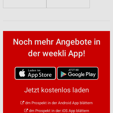
Noch mehr Angebote in
der weekli App!
Jetzt kostenlos laden
dm Prospekt in der Android App blättern
dm Prospekt in der iOS App blättern