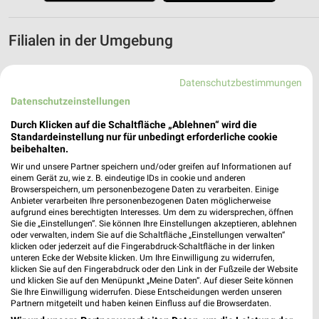
Filialen in der Umgebung
3 Filialen
Datenschutzbestimmungen
Datenschutzeinstellungen
dm Lübeck
Breite Straße 83-87
Durch Klicken auf die Schaltfläche „Ablehnen“ wird die
23552 Lübeck
Standardeinstellung nur für unbedingt erforderliche cookie
❯
beibehalten.
Heute 08:00 - 20:00 Uhr |
Geschlossen
Wir und unsere Partner speichern und/oder greifen auf Informationen auf
einem Gerät zu, wie z. B. eindeutige IDs in cookie und anderen
1,27 km
Browserspeichern, um personenbezogene Daten zu verarbeiten. Einige
Anbieter verarbeiten Ihre personenbezogenen Daten möglicherweise
aufgrund eines berechtigten Interesses. Um dem zu widersprechen, öffnen
Sie die „Einstellungen“. Sie können Ihre Einstellungen akzeptieren, ablehnen
dm Lübeck
oder verwalten, indem Sie auf die Schaltfläche „Einstellungen verwalten“
Königstraße 54-56
klicken oder jederzeit auf die Fingerabdruck-Schaltfläche in der linken
23552 Lübeck
unteren Ecke der Website klicken. Um Ihre Einwilligung zu widerrufen,
❯
klicken Sie auf den Fingerabdruck oder den Link in der Fußzeile der Website
Heute 08:00 - 20:00 Uhr |
Geschlossen
und klicken Sie auf den Menüpunkt „Meine Daten“. Auf dieser Seite können
Sie Ihre Einwilligung widerrufen. Diese Entscheidungen werden unseren
1,33 km
Partnern mitgeteilt und haben keinen Einfluss auf die Browserdaten.