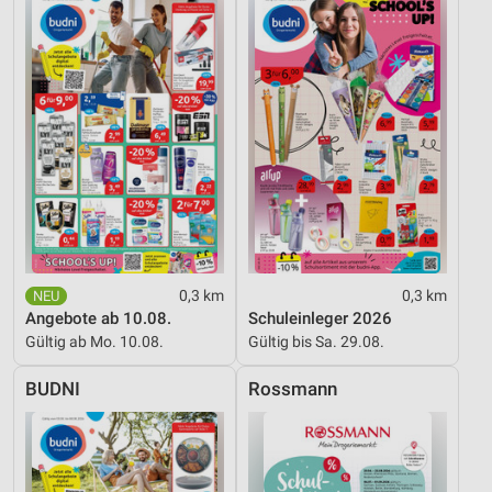
Verwendung reduzierter Daten zur Auswahl von
Inhalten
IAB-Besonderheiten:
Verwendung genauer Standortdaten
Geräte anhand von aktiv angeforderten
Informationen identifizieren
Nicht-IAB-Verarbeitungszwecke:
Notwendig
Performance
0,3 km
0,3 km
Angebote ab 10.08.
Schuleinleger 2026
Funktional
Gültig ab Mo. 10.08.
Gültig bis Sa. 29.08.
Werbung
BUDNI
Rossmann