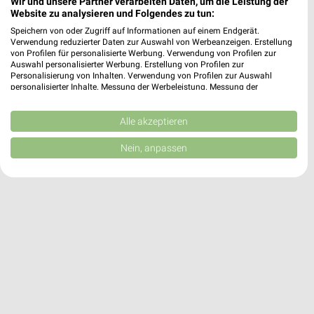
Wir und unsere Partner verarbeiten Daten, um die Leistung der
Website zu analysieren und Folgendes zu tun:
dm Lübeck
Speichern von oder Zugriff auf Informationen auf einem Endgerät.
Schwartauer Landstraße 4
Verwendung reduzierter Daten zur Auswahl von Werbeanzeigen. Erstellung
von Profilen für personalisierte Werbung. Verwendung von Profilen zur
23554 Lübeck
❯
Auswahl personalisierter Werbung. Erstellung von Profilen zur
Personalisierung von Inhalten. Verwendung von Profilen zur Auswahl
Heute 08:00 - 20:00 Uhr |
Geschlossen
personalisierter Inhalte. Messung der Werbeleistung. Messung der
Performance von Inhalten. Analyse von Zielgruppen durch Statistiken oder
2,28 km
Kombinationen von Daten aus verschiedenen Quellen. Entwicklung und
Verbesserung der Angebote. Verwendung reduzierter Daten zur Auswahl
Alle akzeptieren
von Inhalten.
Daten können außerhalb der Europäischen Union weitergegeben und in die
Nein, anpassen
USA gesendet werden.
Ihre Einwilligung und die cookie Richtlinie gelten ausschließlich für diese
Website/App.
Partnerliste anzeigen (1 IAB-Anbieter)
Wir nutzen Ihre Daten für folgende Zwecke:
IAB-Verarbeitungszwecke:
Speichern von oder Zugriff auf Informationen
auf einem Endgerät
Verwendung reduzierter Daten zur Auswahl von
Werbeanzeigen