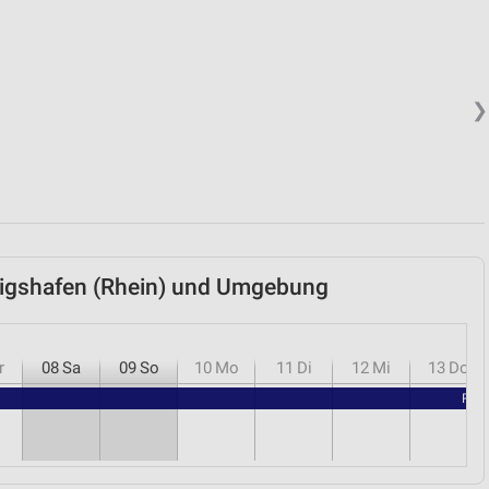
❯
wigshafen (Rhein) und Umgebung
r
08
Sa
09
So
10
Mo
11
Di
12
Mi
13
Do
RENO