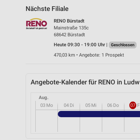
Nächste Filiale
RENO Bürstadt
Mainstraße 135c
68642 Bürstadt
Heute 09:30 - 19:00 Uhr |
Geschlossen
470,03 km • Angebote: 1 Prospekt
Angebote-Kalender für RENO in Lud
Aug.
03
Mo
04
Di
05
Mi
06
Do
07
F