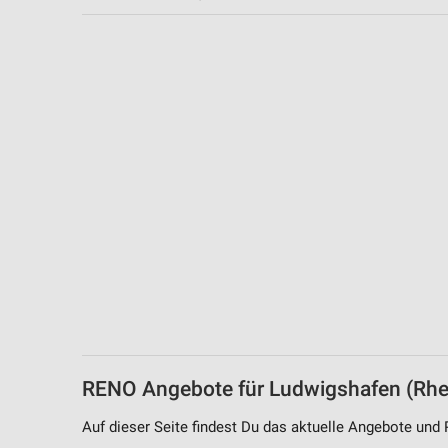
Messung der Performance von Inhalten
Analyse von Zielgruppen durch Statistiken oder Kombinationen 
Quellen
Entwicklung und Verbesserung der Angebote
Verwendung reduzierter Daten zur Auswahl von Inhalten
IAB-Besonderheiten:
Verwendung genauer Standortdaten
Geräte anhand von aktiv angeforderten Informationen identifizie
Nicht-IAB-Verarbeitungszwecke:
Notwendig
Performance
RENO Angebote für Ludwigshafen (Rhe
Funktional
Auf dieser Seite findest Du das aktuelle Angebote und
Werbung