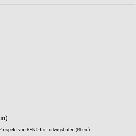
von Daten aus verschiedenen
ren
in)
 Prospekt von RENO für Ludwigshafen (Rhein).