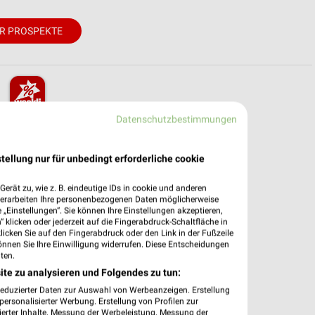
R PROSPEKTE
Datenschutzbestimmungen
pekte & Angebote App
 mit der kostenlosen weekli App für iOS & Android.
tellung nur für unbedingt erforderliche cookie
e Angebote
erät zu, wie z. B. eindeutige IDs in cookie und anderen
ieblingshändler
verarbeiten Ihre personenbezogenen Daten möglicherweise
„Einstellungen“. Sie können Ihre Einstellungen akzeptieren,
htigungen bei neuen Prospekten
 klicken oder jederzeit auf die Fingerabdruck-Schaltfläche in
 Einkauf stressfrei planen
klicken Sie auf den Fingerabdruck oder den Link in der Fußzeile
önnen Sie Ihre Einwilligung widerrufen. Diese Entscheidungen
 App jetzt laden oder QR-Code scannen.
ten.
ite zu analysieren und Folgendes zu tun:
reduzierter Daten zur Auswahl von Werbeanzeigen. Erstellung
ersonalisierter Werbung. Erstellung von Profilen zur
ierter Inhalte. Messung der Werbeleistung. Messung der