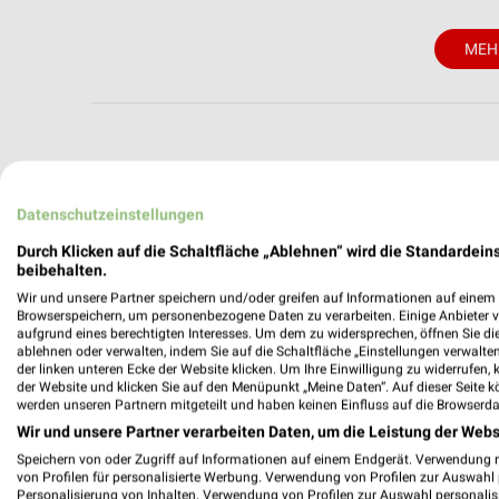
MEH
weekli - Pros
Datenschutzeinstellungen
Alle RENO Angebote immer griffbereit –
Durch Klicken auf die Schaltfläche „Ablehnen“ wird die Standardeins
beibehalten.
✔
Standortgenau
Wir und unsere Partner speichern und/oder greifen auf Informationen auf einem G
✔
Folge deinem L
Browserspeichern, um personenbezogene Daten zu verarbeiten. Einige Anbieter 
aufgrund eines berechtigten Interesses. Um dem zu widersprechen, öffnen Sie die 
✔
Push-Benachric
ablehnen oder verwalten, indem Sie auf die Schaltfläche „Einstellungen verwalten“
✔
Einkaufsliste -
der linken unteren Ecke der Website klicken. Um Ihre Einwilligung zu widerrufen, 
der Website und klicken Sie auf den Menüpunkt „Meine Daten“. Auf dieser Seite k
Nutze weekli auch mobil –
werden unseren Partnern mitgeteilt und haben keinen Einfluss auf die Browserda
Wir und unsere Partner verarbeiten Daten, um die Leistung der Webs
Speichern von oder Zugriff auf Informationen auf einem Endgerät. Verwendung 
von Profilen für personalisierte Werbung. Verwendung von Profilen zur Auswahl p
Personalisierung von Inhalten. Verwendung von Profilen zur Auswahl personalis