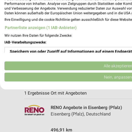
Performance von Inhalten. Analyse von Zielgruppen durch Statistiken oder Kom
und Verbesserung der Angebote. Verwendung reduzierter Daten zur Auswahl von
Daten können außerhalb der Europäischen Union weitergegeben und in die USA 
Ihre Einwilligung und die cookie Richtlinie gelten ausschließlich für diese Websit
Partnerliste anzeigen (1 IAB-Anbieter)
Wir nutzen Ihre Daten für folgende Zwecke:
IAB-Verarbeitungszwecke:
Speichern von oder Zugriff auf Informationen auf einem Endgerät
Verwendung reduzierter Daten zur Auswahl von Werbeanzeigen
Alle akzeptiere
Erstellung von Profilen für personalisierte Werbung
Nein, anpassen
Weitere RENO Geschäfte mit Angeboten
Verwendung von Profilen zur Auswahl personalisierter Werbung
1 Ergebnisse Ort mit Angeboten
Erstellung von Profilen zur Personalisierung von Inhalten
RENO Angebote in Eisenberg (Pfalz)
Verwendung von Profilen zur Auswahl personalisierter Inhalte
Eisenberg (Pfalz), Deutschland
Messung der Werbeleistung
496,91 km