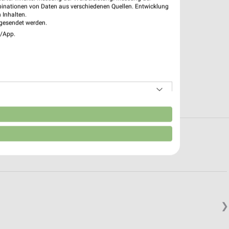
binationen von Daten aus verschiedenen Quellen. Entwicklung
 Inhalten.
gesendet werden.
e/App.
n
 in und um Ludwigshafen (Rhein)
❯