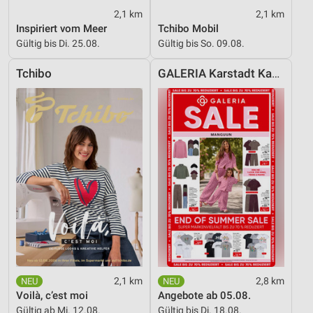
2,1 km
2,1 km
Verwendung von Profilen zur Auswahl
Inspiriert vom Meer
Tchibo Mobil
personalisierter Werbung
Gültig bis Di. 25.08.
Gültig bis So. 09.08.
Erstellung von Profilen zur Personalisierung
Tchibo
GALERIA Karstadt Kaufhof
von Inhalten
Verwendung von Profilen zur Auswahl
personalisierter Inhalte
Messung der Werbeleistung
Messung der Performance von Inhalten
Analyse von Zielgruppen durch Statistiken oder
Kombinationen von Daten aus verschiedenen
Quellen
Entwicklung und Verbesserung der Angebote
2,1 km
2,8 km
Verwendung reduzierter Daten zur Auswahl von
Voilà, c’est moi
Angebote ab 05.08.
Inhalten
Gültig ab Mi. 12.08.
Gültig bis Di. 18.08.