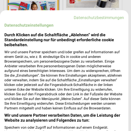
Datenschutzbestimmungen
Datenschutzeinstellungen
Durch Klicken auf die Schaltfläche „Ablehnen“ wird die
Standardeinstellung nur für unbedingt erforderliche cookie
2,8 km
50,9 km
beibehalten.
Back to School
Angebote ab 17.08.
Wir und unsere Partner speichern und/oder greifen auf Informationen auf
Gültig bis Mi. 30.09.
Gültig ab Mo. 17.08.
einem Gerät zu, wie z. B. eindeutige IDs in cookie und anderen
Browserspeichern, um personenbezogene Daten zu verarbeiten. Einige
Anbieter verarbeiten Ihre personenbezogenen Daten möglicherweise
Tchibo
Tchibo
aufgrund eines berechtigten Interesses. Um dem zu widersprechen, öffnen
Sie die „Einstellungen“. Sie können Ihre Einstellungen akzeptieren, ablehnen
oder verwalten, indem Sie auf die Schaltfläche „Einstellungen verwalten“
klicken oder jederzeit auf die Fingerabdruck-Schaltfläche in der linken
unteren Ecke der Website klicken. Um Ihre Einwilligung zu widerrufen,
klicken Sie auf den Fingerabdruck oder den Link in der Fußzeile der Website
und klicken Sie auf den Menüpunkt „Meine Daten“. Auf dieser Seite können
Sie Ihre Einwilligung widerrufen. Diese Entscheidungen werden unseren
Partnern mitgeteilt und haben keinen Einfluss auf die Browserdaten.
Wir und unsere Partner verarbeiten Daten, um die Leistung der
Website zu analysieren und Folgendes zu tun:
Speichern von oder Zugriff auf Informationen auf einem Endgerät.