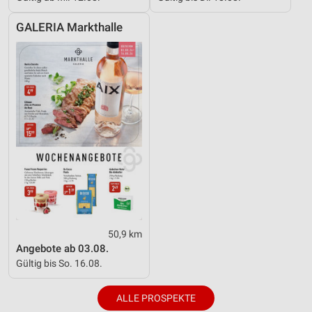
IAB-Besonderheiten:
GALERIA Markthalle
Verwendung genauer Standortdaten
Geräte anhand von aktiv angeforderten
Informationen identifizieren
Nicht-IAB-Verarbeitungszwecke:
Notwendig
Performance
Funktional
Werbung
50,9 km
Angebote ab 03.08.
Gültig bis So. 16.08.
ALLE PROSPEKTE