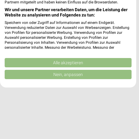
dm Overath
Partnern mitgeteilt und haben keinen Einfluss auf die Browserdaten.
Steinhofplatz 1
Wir und unsere Partner verarbeiten Daten, um die Leistung der
51491 Overath
Website zu analysieren und Folgendes zu tun:
❯
Speichern von oder Zugriff auf Informationen auf einem Endgerät.
Heute
geschlossen
Verwendung reduzierter Daten zur Auswahl von Werbeanzeigen. Erstellung
von Profilen für personalisierte Werbung. Verwendung von Profilen zur
11,44 km
Auswahl personalisierter Werbung. Erstellung von Profilen zur
Personalisierung von Inhalten. Verwendung von Profilen zur Auswahl
personalisierter Inhalte. Messung der Werbeleistung. Messung der
Performance von Inhalten. Analyse von Zielgruppen durch Statistiken oder
Kombinationen von Daten aus verschiedenen Quellen. Entwicklung und
Verbesserung der Angebote. Verwendung reduzierter Daten zur Auswahl
Alle akzeptieren
von Inhalten.
Daten können außerhalb der Europäischen Union weitergegeben und in die
Nein, anpassen
USA gesendet werden.
Ihre Einwilligung und die cookie Richtlinie gelten ausschließlich für diese
Website/App.
Partnerliste anzeigen (1 IAB-Anbieter)
Wir nutzen Ihre Daten für folgende Zwecke:
IAB-Verarbeitungszwecke:
Speichern von oder Zugriff auf Informationen
auf einem Endgerät