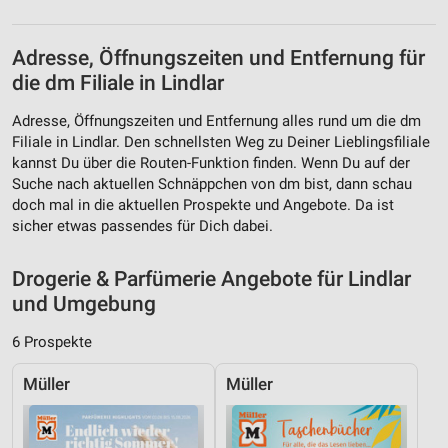
Verwendung reduzierter Daten zur Auswahl von
Werbeanzeigen
Adresse, Öffnungszeiten und Entfernung für
Erstellung von Profilen für personalisierte
Werbung
die dm Filiale in Lindlar
Verwendung von Profilen zur Auswahl
Adresse, Öffnungszeiten und Entfernung alles rund um die dm
personalisierter Werbung
Filiale in Lindlar. Den schnellsten Weg zu Deiner Lieblingsfiliale
kannst Du über die Routen-Funktion finden. Wenn Du auf der
Erstellung von Profilen zur Personalisierung
Suche nach aktuellen Schnäppchen von dm bist, dann schau
von Inhalten
doch mal in die aktuellen Prospekte und Angebote. Da ist
sicher etwas passendes für Dich dabei.
Verwendung von Profilen zur Auswahl
personalisierter Inhalte
Drogerie & Parfümerie Angebote für Lindlar
Messung der Werbeleistung
und Umgebung
Messung der Performance von Inhalten
6 Prospekte
Analyse von Zielgruppen durch Statistiken oder
Müller
Müller
Kombinationen von Daten aus verschiedenen
Quellen