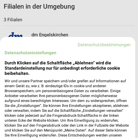
Filialen in der Umgebung
3 Filialen
dm Engelskirchen
Bahnhofsplatz 6
Datenschutzbestimmungen
51766 Engelskirchen
❯
Datenschutzeinstellungen
Heute
geschlossen
Durch Klicken auf die Schaltfläche „Ablehnen“ wird die
Standardeinstellung nur für unbedingt erforderliche cookie
4,22 km
beibehalten.
Wir und unsere Partner speichern und/oder greifen auf Informationen auf
einem Gerät zu, wie z. B. eindeutige IDs in cookie und anderen
dm Wipperfürth
Browserspeichern, um personenbezogene Daten zu verarbeiten. Einige
Hochstraße 36
Anbieter verarbeiten Ihre personenbezogenen Daten möglicherweise
51688 Wipperfürth
aufgrund eines berechtigten Interesses. Um dem zu widersprechen, öffnen
❯
Sie die „Einstellungen“. Sie können Ihre Einstellungen akzeptieren, ablehnen
Heute
geschlossen
oder verwalten, indem Sie auf die Schaltfläche „Einstellungen verwalten“
klicken oder jederzeit auf die Fingerabdruck-Schaltfläche in der linken
11,04 km
unteren Ecke der Website klicken. Um Ihre Einwilligung zu widerrufen,
klicken Sie auf den Fingerabdruck oder den Link in der Fußzeile der Website
und klicken Sie auf den Menüpunkt „Meine Daten“. Auf dieser Seite können
Sie Ihre Einwilligung widerrufen. Diese Entscheidungen werden unseren