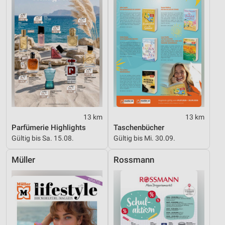
Entwicklung und Verbesserung der Angebote
Verwendung reduzierter Daten zur Auswahl von
Inhalten
IAB-Besonderheiten:
Verwendung genauer Standortdaten
Geräte anhand von aktiv angeforderten
Informationen identifizieren
Nicht-IAB-Verarbeitungszwecke:
13 km
13 km
Notwendig
Parfümerie Highlights
Taschenbücher
Gültig bis Sa. 15.08.
Gültig bis Mi. 30.09.
Performance
Müller
Rossmann
Funktional
Werbung