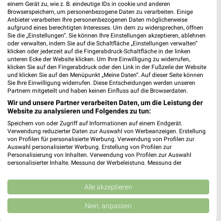
3,33 km
einem Gerät zu, wie z. B. eindeutige IDs in cookie und anderen
Browserspeichern, um personenbezogene Daten zu verarbeiten. Einige
Anbieter verarbeiten Ihre personenbezogenen Daten möglicherweise
aufgrund eines berechtigten Interesses. Um dem zu widersprechen, öffnen
dm Köln
Sie die „Einstellungen“. Sie können Ihre Einstellungen akzeptieren, ablehnen
Dellbrücker Hauptstraße 90
oder verwalten, indem Sie auf die Schaltfläche „Einstellungen verwalten“
klicken oder jederzeit auf die Fingerabdruck-Schaltfläche in der linken
51069 Köln
❯
unteren Ecke der Website klicken. Um Ihre Einwilligung zu widerrufen,
klicken Sie auf den Fingerabdruck oder den Link in der Fußzeile der Website
Heute 08:30 - 19:00 Uhr |
Öffnet in 60 Min.
und klicken Sie auf den Menüpunkt „Meine Daten“. Auf dieser Seite können
Sie Ihre Einwilligung widerrufen. Diese Entscheidungen werden unseren
3,54 km
Partnern mitgeteilt und haben keinen Einfluss auf die Browserdaten.
Wir und unsere Partner verarbeiten Daten, um die Leistung der
Website zu analysieren und Folgendes zu tun:
Speichern von oder Zugriff auf Informationen auf einem Endgerät.
Verwendung reduzierter Daten zur Auswahl von Werbeanzeigen. Erstellung
von Profilen für personalisierte Werbung. Verwendung von Profilen zur
Auswahl personalisierter Werbung. Erstellung von Profilen zur
Personalisierung von Inhalten. Verwendung von Profilen zur Auswahl
personalisierter Inhalte. Messung der Werbeleistung. Messung der
Performance von Inhalten. Analyse von Zielgruppen durch Statistiken oder
Kombinationen von Daten aus verschiedenen Quellen. Entwicklung und
Verbesserung der Angebote. Verwendung reduzierter Daten zur Auswahl
Alle akzeptieren
von Inhalten.
Daten können außerhalb der Europäischen Union weitergegeben und in die
Nein, anpassen
USA gesendet werden.
Ihre Einwilligung und die cookie Richtlinie gelten ausschließlich für diese