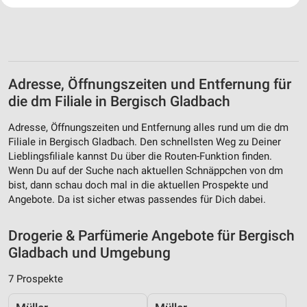
Website/App.
Partnerliste anzeigen (1 IAB-Anbieter)
Wir nutzen Ihre Daten für folgende Zwecke:
IAB-Verarbeitungszwecke:
Adresse, Öffnungszeiten und Entfernung für
Speichern von oder Zugriff auf Informationen
auf einem Endgerät
die dm Filiale in Bergisch Gladbach
Verwendung reduzierter Daten zur Auswahl von
Adresse, Öffnungszeiten und Entfernung alles rund um die dm
Werbeanzeigen
Filiale in Bergisch Gladbach. Den schnellsten Weg zu Deiner
Lieblingsfiliale kannst Du über die Routen-Funktion finden.
Erstellung von Profilen für personalisierte
Wenn Du auf der Suche nach aktuellen Schnäppchen von dm
Werbung
bist, dann schau doch mal in die aktuellen Prospekte und
Angebote. Da ist sicher etwas passendes für Dich dabei.
Verwendung von Profilen zur Auswahl
personalisierter Werbung
Drogerie & Parfümerie Angebote für Bergisch
Erstellung von Profilen zur Personalisierung
Gladbach und Umgebung
von Inhalten
7 Prospekte
Verwendung von Profilen zur Auswahl
personalisierter Inhalte