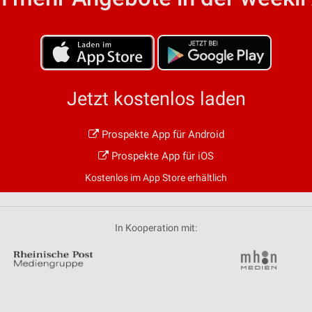
von Daten aus verschiedenen
Jetzt kostenlos laden
Prospekte App für Android
ren
Prospekte App für iOS
Kostenlos im App Store erhältlich
In Kooperation mit: