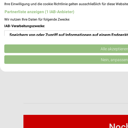
Ihre Einwilligung und die cookie Richtlinie gelten ausschließlich für diese Websit
Partnerliste anzeigen (1 IAB-Anbieter)
Wir nutzen Ihre Daten für folgende Zwecke:
IAB-Verarbeitungszwecke:
Speichern von oder Zugriff auf Informationen auf einem Endgerät
Verwendung reduzierter Daten zur Auswahl von Werbeanzeigen
Alle akzeptiere
Erstellung von Profilen für personalisierte Werbung
Nein, anpassen
Verwendung von Profilen zur Auswahl personalisierter Werbung
Erstellung von Profilen zur Personalisierung von Inhalten
Verwendung von Profilen zur Auswahl personalisierter Inhalte
Messung der Werbeleistung
Messung der Performance von Inhalten
Noch