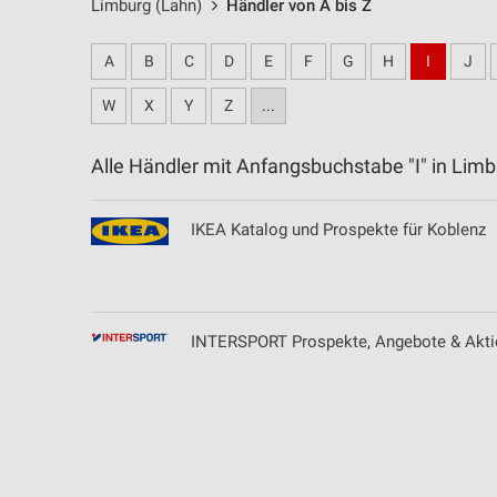
Limburg (Lahn)
Händler von A bis Z
A
B
C
D
E
F
G
H
I
J
W
X
Y
Z
...
Alle Händler mit Anfangsbuchstabe "I" in Li
IKEA Katalog und Prospekte für Koblenz
INTERSPORT Prospekte, Angebote & Aktio