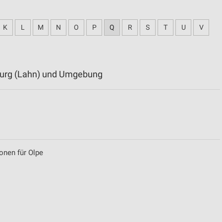
K
L
M
N
O
P
Q
R
S
T
U
V
mburg (Lahn) und Umgebung
nen für Olpe