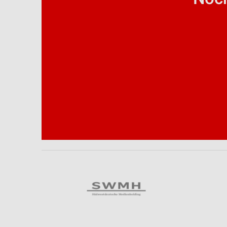
Analyse von Zielgruppen durch Statistiken oder Kombinationen 
Quellen
Entwicklung und Verbesserung der Angebote
Verwendung reduzierter Daten zur Auswahl von Inhalten
IAB-Besonderheiten:
Verwendung genauer Standortdaten
Geräte anhand von aktiv angeforderten Informationen identifizie
Nicht-IAB-Verarbeitungszwecke:
Notwendig
Performance
Funktional
Werbung