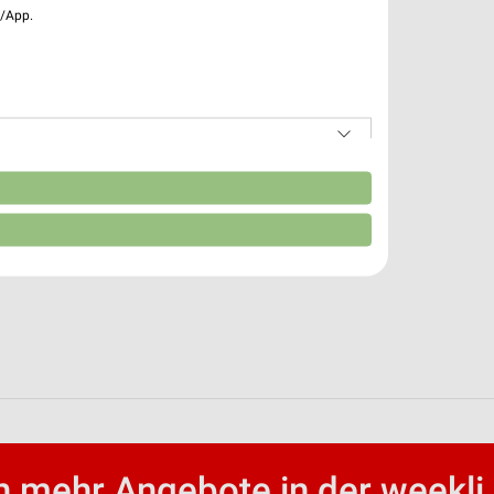
e/App.
n
 mehr Angebote in der weekli