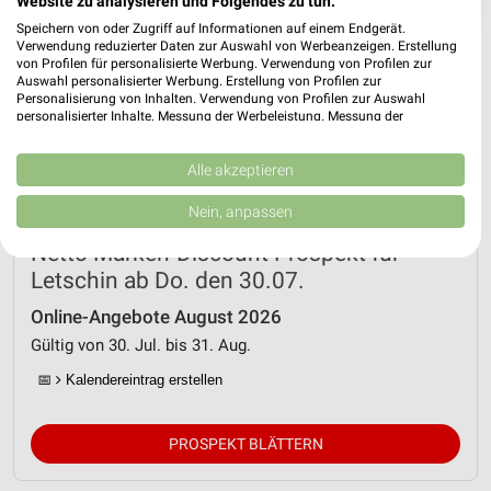
❯
Website zu analysieren und Folgendes zu tun:
Speichern von oder Zugriff auf Informationen auf einem Endgerät.
Verwendung reduzierter Daten zur Auswahl von Werbeanzeigen. Erstellung
von Profilen für personalisierte Werbung. Verwendung von Profilen zur
Auswahl personalisierter Werbung. Erstellung von Profilen zur
Personalisierung von Inhalten. Verwendung von Profilen zur Auswahl
personalisierter Inhalte. Messung der Werbeleistung. Messung der
Performance von Inhalten. Analyse von Zielgruppen durch Statistiken oder
Kombinationen von Daten aus verschiedenen Quellen. Entwicklung und
Verbesserung der Angebote. Verwendung reduzierter Daten zur Auswahl
Alle akzeptieren
von Inhalten.
Daten können außerhalb der Europäischen Union weitergegeben und in die
Nein, anpassen
USA gesendet werden.
Ihre Einwilligung und die cookie Richtlinie gelten ausschließlich für diese
Netto Marken-Discount Prospekt für
Website/App.
Letschin ab Do. den 30.07.
Partnerliste anzeigen (1 IAB-Anbieter)
Online-Angebote August 2026
Wir nutzen Ihre Daten für folgende Zwecke:
Gültig von 30. Jul. bis 31. Aug.
IAB-Verarbeitungszwecke:
Speichern von oder Zugriff auf Informationen
📅
Kalendereintrag erstellen
auf einem Endgerät
Verwendung reduzierter Daten zur Auswahl von
PROSPEKT BLÄTTERN
Werbeanzeigen