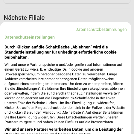
Nächste Filiale
Netto Marken-Discount Letschin
Datenschutzbestimmungen
Wriezener Str. 68
Datenschutzeinstellungen
❯
15324 Letschin
Durch Klicken auf die Schaltfläche „Ablehnen“ wird die
Heute 07:00 - 20:00 Uhr |
Standardeinstellung nur für unbedingt erforderliche cookie
Geöffnet
beibehalten.
65,68 km • Angebote: 4 Prospekte
Wir und unsere Partner speichern und/oder greifen auf Informationen auf
einem Gerät zu, wie z. B. eindeutige IDs in cookie und anderen
Browserspeichern, um personenbezogene Daten zu verarbeiten. Einige
Anbieter verarbeiten Ihre personenbezogenen Daten möglicherweise
aufgrund eines berechtigten Interesses. Um dem zu widersprechen, öffnen
Sie die „Einstellungen“. Sie können Ihre Einstellungen akzeptieren, ablehnen
oder verwalten, indem Sie auf die Schaltfläche „Einstellungen verwalten“
klicken oder jederzeit auf die Fingerabdruck-Schaltfläche in der linken
unteren Ecke der Website klicken. Um Ihre Einwilligung zu widerrufen,
klicken Sie auf den Fingerabdruck oder den Link in der Fußzeile der Website
und klicken Sie auf den Menüpunkt „Meine Daten“. Auf dieser Seite können
Sie Ihre Einwilligung widerrufen. Diese Entscheidungen werden unseren
Partnern mitgeteilt und haben keinen Einfluss auf die Browserdaten.
Wir und unsere Partner verarbeiten Daten, um die Leistung der