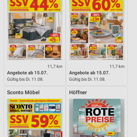
Messung der Performance von Inhalten
Analyse von Zielgruppen durch Statistiken oder
Kombinationen von Daten aus verschiedenen
Quellen
Entwicklung und Verbesserung der Angebote
Verwendung reduzierter Daten zur Auswahl von
Inhalten
IAB-Besonderheiten:
11,7 km
11,7 km
Angebote ab 15.07.
Angebote ab 15.07.
Verwendung genauer Standortdaten
Gültig bis Di. 11.08.
Gültig bis Di. 11.08.
Geräte anhand von aktiv angeforderten
Informationen identifizieren
Sconto Möbel
Höffner
Nicht-IAB-Verarbeitungszwecke:
Notwendig
Performance
Funktional