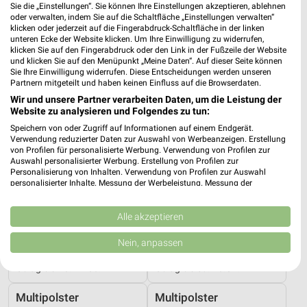
Noch morgen gültig
Gültig bis Sa. 15.08.
Sie die „Einstellungen“. Sie können Ihre Einstellungen akzeptieren, ablehnen
oder verwalten, indem Sie auf die Schaltfläche „Einstellungen verwalten“
klicken oder jederzeit auf die Fingerabdruck-Schaltfläche in der linken
kabs
ROLLER
unteren Ecke der Website klicken. Um Ihre Einwilligung zu widerrufen,
klicken Sie auf den Fingerabdruck oder den Link in der Fußzeile der Website
und klicken Sie auf den Menüpunkt „Meine Daten“. Auf dieser Seite können
Sie Ihre Einwilligung widerrufen. Diese Entscheidungen werden unseren
Partnern mitgeteilt und haben keinen Einfluss auf die Browserdaten.
Wir und unsere Partner verarbeiten Daten, um die Leistung der
Website zu analysieren und Folgendes zu tun:
Speichern von oder Zugriff auf Informationen auf einem Endgerät.
Verwendung reduzierter Daten zur Auswahl von Werbeanzeigen. Erstellung
von Profilen für personalisierte Werbung. Verwendung von Profilen zur
Auswahl personalisierter Werbung. Erstellung von Profilen zur
Personalisierung von Inhalten. Verwendung von Profilen zur Auswahl
personalisierter Inhalte. Messung der Werbeleistung. Messung der
Performance von Inhalten. Analyse von Zielgruppen durch Statistiken oder
Kombinationen von Daten aus verschiedenen Quellen. Entwicklung und
Verbesserung der Angebote. Verwendung reduzierter Daten zur Auswahl
Alle akzeptieren
von Inhalten.
Daten können außerhalb der Europäischen Union weitergegeben und in die
6,6 km
7,2 km
Nein, anpassen
USA gesendet werden.
Große Lagerräumung
Gartenliebe
Ihre Einwilligung und die cookie Richtlinie gelten ausschließlich für diese
Gültig bis Do. 27.08.
Gültig bis Sa. 26.09.
Website/App.
Partnerliste anzeigen (1 IAB-Anbieter)
Multipolster
Multipolster