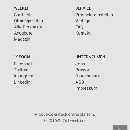
Informationen identifizieren
WEEKLI
SERVICE
Nicht-IAB-Verarbeitungszwecke:
Startseite
Prospekt einstellen
Notwendig
Öffnungszeiten
Verlage
Alle Prospekte
FAQ
Performance
Angebote
Kontakt
Magazin
Funktional
Werbung
SOCIAL
UNTERNEHMEN
Facebook
Jobs
Twitter
Presse
Instagram
Datenschutz
LinkedIn
AGB
Impressum
Prospekte einfach online blättern.
© 2016-2026 | weekli.de