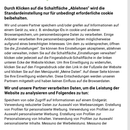
Durch Klicken auf die Schaltfläche „Ablehnen“ wird die
Standardeinstellung nur für unbedingt erforderliche cookie
Sonderpreis Baumarkt Prospekte & Angebote für
beibehalten.
Schlitz
Wir und unsere Partner speichern und/oder greifen auf Informationen auf
einem Gerät zu, wie z. B. eindeutige IDs in cookie und anderen
Browserspeichern, um personenbezogene Daten zu verarbeiten. Einige
Anbieter verarbeiten Ihre personenbezogenen Daten möglicherweise
aufgrund eines berechtigten Interesses. Um dem zu widersprechen, öffnen
Sport 2000 Prospekte, Angebote & Aktionen
Sie die „Einstellungen“. Sie können Ihre Einstellungen akzeptieren, ablehnen
oder verwalten, indem Sie auf die Schaltfläche „Einstellungen verwalten“
klicken oder jederzeit auf die Fingerabdruck-Schaltfläche in der linken
unteren Ecke der Website klicken. Um Ihre Einwilligung zu widerrufen,
klicken Sie auf den Fingerabdruck oder den Link in der Fußzeile der Website
und klicken Sie auf den Menüpunkt „Meine Daten“. Auf dieser Seite können
SportScheck Prospekte, Angebote & Aktionen
Sie Ihre Einwilligung widerrufen. Diese Entscheidungen werden unseren
für Kassel
Partnern mitgeteilt und haben keinen Einfluss auf die Browserdaten.
Wir und unsere Partner verarbeiten Daten, um die Leistung der
Website zu analysieren und Folgendes zu tun:
Speichern von oder Zugriff auf Informationen auf einem Endgerät.
Stabilo Fachmarkt Prospekte & Angebote für
Verwendung reduzierter Daten zur Auswahl von Werbeanzeigen. Erstellung
Alsfeld
von Profilen für personalisierte Werbung. Verwendung von Profilen zur
Auswahl personalisierter Werbung. Erstellung von Profilen zur
Personalisierung von Inhalten. Verwendung von Profilen zur Auswahl
personalisierter Inhalte. Messung der Werbeleistung. Messung der
Performance von Inhalten. Analyse von Zielgruppen durch Statistiken oder