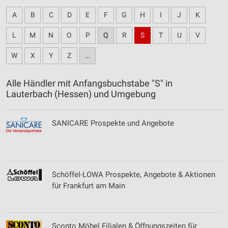
A
B
C
D
E
F
G
H
I
J
K
L
M
N
O
P
Q
R
S
T
U
V
W
X
Y
Z
...
Alle Händler mit Anfangsbuchstabe "S" in
Lauterbach (Hessen) und Umgebung
SANICARE Prospekte und Angebote
Schöffel-LOWA Prospekte, Angebote & Aktionen
für Frankfurt am Main
Sconto Möbel Filialen & Öffnungszeiten für