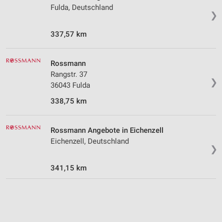
Fulda, Deutschland
Entwicklung und Verbesserung der Angebote
❯
Verwendung reduzierter Daten zur Auswahl von
337,57 km
Inhalten
IAB-Besonderheiten:
Rossmann
Verwendung genauer Standortdaten
Rangstr. 37
❯
36043 Fulda
Geräte anhand von aktiv angeforderten
Informationen identifizieren
338,75 km
Nicht-IAB-Verarbeitungszwecke:
Notwendig
Rossmann Angebote in Eichenzell
Eichenzell, Deutschland
❯
Performance
341,15 km
Funktional
Werbung