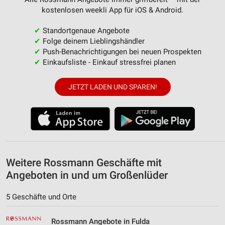
Verwendung reduzierter Daten zur Auswahl von
kostenlosen weekli App für iOS & Android.
Werbeanzeigen
✔
Standortgenaue Angebote
Erstellung von Profilen für personalisierte
✔
Folge deinem Lieblingshändler
Werbung
✔
Push-Benachrichtigungen bei neuen Prospekten
✔
Einkaufsliste - Einkauf stressfrei planen
Verwendung von Profilen zur Auswahl
personalisierter Werbung
JETZT LADEN UND SPAREN!
Erstellung von Profilen zur Personalisierung
von Inhalten
Verwendung von Profilen zur Auswahl
personalisierter Inhalte
Messung der Werbeleistung
Weitere Rossmann Geschäfte mit
Angeboten in und um Großenlüder
Messung der Performance von Inhalten
Analyse von Zielgruppen durch Statistiken oder
5 Geschäfte und Orte
Kombinationen von Daten aus verschiedenen
Quellen
Rossmann Angebote in Fulda