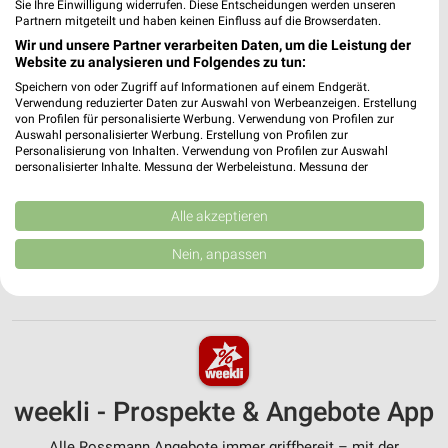
Angebote-Kalender für Rossmann in
Sie Ihre Einwilligung widerrufen. Diese Entscheidungen werden unseren
Partnern mitgeteilt und haben keinen Einfluss auf die Browserdaten.
Großenlüder und Umgebung
Wir und unsere Partner verarbeiten Daten, um die Leistung der
Website zu analysieren und Folgendes zu tun:
Aug.
Speichern von oder Zugriff auf Informationen auf einem Endgerät.
03
Mo
04
Di
05
Mi
06
Do
07
Fr
08
S
Verwendung reduzierter Daten zur Auswahl von Werbeanzeigen. Erstellung
von Profilen für personalisierte Werbung. Verwendung von Profilen zur
Auswahl personalisierter Werbung. Erstellung von Profilen zur
Personalisierung von Inhalten. Verwendung von Profilen zur Auswahl
Rossmann 
personalisierter Inhalte. Messung der Werbeleistung. Messung der
Performance von Inhalten. Analyse von Zielgruppen durch Statistiken oder
Kombinationen von Daten aus verschiedenen Quellen. Entwicklung und
Verbesserung der Angebote. Verwendung reduzierter Daten zur Auswahl
Alle akzeptieren
von Inhalten.
Daten können außerhalb der Europäischen Union weitergegeben und in die
Nein, anpassen
USA gesendet werden.
MEHR PROSPEKTE
Ihre Einwilligung und die cookie Richtlinie gelten ausschließlich für diese
Website/App.
Partnerliste anzeigen (1 IAB-Anbieter)
Wir nutzen Ihre Daten für folgende Zwecke:
IAB-Verarbeitungszwecke:
weekli - Prospekte & Angebote App
Speichern von oder Zugriff auf Informationen
auf einem Endgerät
Alle Rossmann Angebote immer griffbereit – mit der