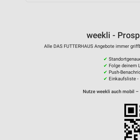
Messung der Performance von Inhalten
Analyse von Zielgruppen durch Statistiken oder Kombinationen 
Quellen
weekli - Pros
Entwicklung und Verbesserung der Angebote
Alle DAS FUTTERHAUS Angebote immer griffber
Verwendung reduzierter Daten zur Auswahl von Inhalten
IAB-Besonderheiten:
✔
Standortgenau
✔
Folge deinem L
Verwendung genauer Standortdaten
✔
Push-Benachric
✔
Einkaufsliste -
Geräte anhand von aktiv angeforderten Informationen identifizie
Nutze weekli auch mobil –
Nicht-IAB-Verarbeitungszwecke:
Notwendig
Performance
Funktional
Werbung