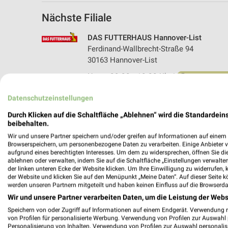
Nächste Filiale
DAS FUTTERHAUS Hannover-List
Ferdinand-Wallbrecht-Straße 94
30163 Hannover-List
Heute 09:00 - 18:00 Uhr |
Öffnet in 35 Min
248,48 km • Angebote: 1 Prospekt
Datenschutzeinstellungen
Durch Klicken auf die Schaltfläche „Ablehnen“ wird die Standardeins
beibehalten.
Angebote-Kalender für DAS FUTTER
Wir und unsere Partner speichern und/oder greifen auf Informationen auf einem G
Browserspeichern, um personenbezogene Daten zu verarbeiten. Einige Anbieter 
aufgrund eines berechtigten Interesses. Um dem zu widersprechen, öffnen Sie die 
ablehnen oder verwalten, indem Sie auf die Schaltfläche „Einstellungen verwalten“
Aug.
der linken unteren Ecke der Website klicken. Um Ihre Einwilligung zu widerrufen, 
03
Mo
04
Di
05
Mi
06
Do
07
F
der Website und klicken Sie auf den Menüpunkt „Meine Daten“. Auf dieser Seite k
werden unseren Partnern mitgeteilt und haben keinen Einfluss auf die Browserda
DAS FUTTERHAUS - Sommer Knaller
Wir und unsere Partner verarbeiten Daten, um die Leistung der Webs
Speichern von oder Zugriff auf Informationen auf einem Endgerät. Verwendung 
von Profilen für personalisierte Werbung. Verwendung von Profilen zur Auswahl p
Personalisierung von Inhalten. Verwendung von Profilen zur Auswahl personalis