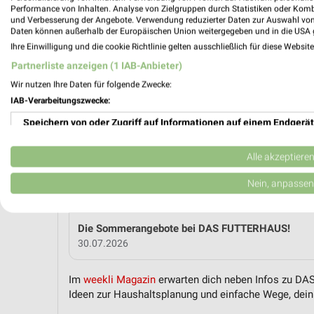
Performance von Inhalten. Analyse von Zielgruppen durch Statistiken oder Kom
und Verbesserung der Angebote. Verwendung reduzierter Daten zur Auswahl von
Daten können außerhalb der Europäischen Union weitergegeben und in die USA 
MEH
Ihre Einwilligung und die cookie Richtlinie gelten ausschließlich für diese Websit
Partnerliste anzeigen (1 IAB-Anbieter)
Wir nutzen Ihre Daten für folgende Zwecke:
weekli Magazin
IAB-Verarbeitungszwecke:
Speichern von oder Zugriff auf Informationen auf einem Endgerät
Verwendung reduzierter Daten zur Auswahl von Werbeanzeigen
Alle akzeptiere
Erstellung von Profilen für personalisierte Werbung
Nein, anpassen
Verwendung von Profilen zur Auswahl personalisierter Werbung
Die Sommerangebote bei DAS FUTTERHAUS!
Erstellung von Profilen zur Personalisierung von Inhalten
30.07.2026
Verwendung von Profilen zur Auswahl personalisierter Inhalte
Im
weekli Magazin
erwarten dich neben Infos zu DAS
Ideen zur Haushaltsplanung und einfache Wege, dein 
Messung der Werbeleistung