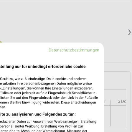
❯
.
Datenschutzbestimmungen
tellung nur für unbedingt erforderliche cookie
HAUS in Langenhagen und Umgebung
erät zu, wie z. B. eindeutige IDs in cookie und anderen
verarbeiten Ihre personenbezogenen Daten möglicherweise
„Einstellungen“. Sie können Ihre Einstellungen akzeptieren,
 klicken oder jederzeit auf die Fingerabdruck-Schaltfläche in
klicken Sie auf den Fingerabdruck oder den Link in der Fußzeile
r
08
Sa
09
So
10
Mo
11
Di
12
Mi
13
Do
önnen Sie Ihre Einwilligung widerrufen. Diese Entscheidungen
ten.
ite zu analysieren und Folgendes zu tun:
reduzierter Daten zur Auswahl von Werbeanzeigen. Erstellung
ersonalisierter Werbung. Erstellung von Profilen zur
ierter Inhalte. Messung der Werbeleistung. Messung der