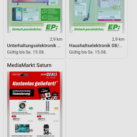
Partnerliste anzeigen (1 IAB-Anbieter)
Wir nutzen Ihre Daten für folgende Zwecke:
IAB-Verarbeitungszwecke:
Speichern von oder Zugriff auf Informationen
auf einem Endgerät
2,9 km
2,9 km
Unterhaltungselektronik 08/2026
Haushaltselektronik 08/2026
Verwendung reduzierter Daten zur Auswahl von
Gültig bis Sa. 15.08.
Gültig bis Sa. 15.08.
Werbeanzeigen
MediaMarkt Saturn
Erstellung von Profilen für personalisierte
Werbung
Verwendung von Profilen zur Auswahl
personalisierter Werbung
Erstellung von Profilen zur Personalisierung
von Inhalten
Verwendung von Profilen zur Auswahl
personalisierter Inhalte