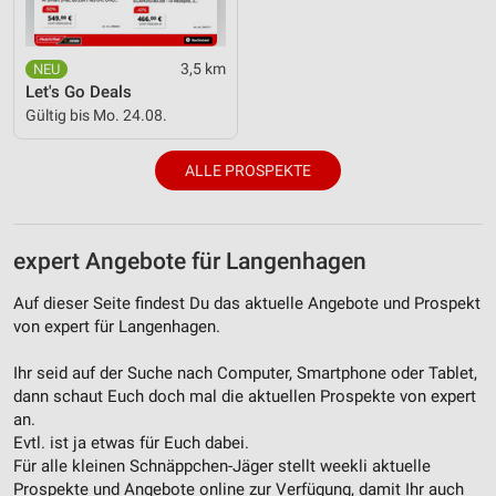
Messung der Werbeleistung
Messung der Performance von Inhalten
3,5 km
Let's Go Deals
Analyse von Zielgruppen durch Statistiken oder
Kombinationen von Daten aus verschiedenen
Gültig bis Mo. 24.08.
Quellen
ALLE PROSPEKTE
Entwicklung und Verbesserung der Angebote
Verwendung reduzierter Daten zur Auswahl von
Inhalten
expert Angebote für Langenhagen
IAB-Besonderheiten:
Auf dieser Seite findest Du das aktuelle Angebote und Prospekt
Verwendung genauer Standortdaten
von expert für Langenhagen.
Geräte anhand von aktiv angeforderten
Ihr seid auf der Suche nach Computer, Smartphone oder Tablet,
Informationen identifizieren
dann schaut Euch doch mal die aktuellen Prospekte von expert
Nicht-IAB-Verarbeitungszwecke:
an.
Evtl. ist ja etwas für Euch dabei.
Notwendig
Für alle kleinen Schnäppchen-Jäger stellt weekli aktuelle
Prospekte und Angebote online zur Verfügung, damit Ihr auch
Performance