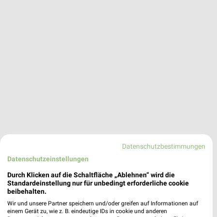
Datenschutzbestimmungen
Datenschutzeinstellungen
expert Angebote in Wunstorf
Durch Klicken auf die Schaltfläche „Ablehnen“ wird die
Wunstorf, Deutschland
Standardeinstellung nur für unbedingt erforderliche cookie
❯
beibehalten.
Wir und unsere Partner speichern und/oder greifen auf Informationen auf
268,00 km
einem Gerät zu, wie z. B. eindeutige IDs in cookie und anderen