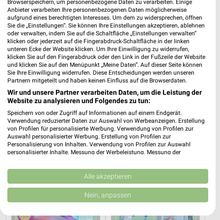
Browserspeichern, um personenbezogene Daten zu verarbeiten. Einige
Anbieter verarbeiten Ihre personenbezogenen Daten möglicherweise
expert Angebote in Springe
aufgrund eines berechtigten Interesses. Um dem zu widersprechen, öffnen
Sie die „Einstellungen“. Sie können Ihre Einstellungen akzeptieren, ablehnen
Springe, Deutschland
oder verwalten, indem Sie auf die Schaltfläche „Einstellungen verwalten“
❯
klicken oder jederzeit auf die Fingerabdruck-Schaltfläche in der linken
unteren Ecke der Website klicken. Um Ihre Einwilligung zu widerrufen,
262,57 km
klicken Sie auf den Fingerabdruck oder den Link in der Fußzeile der Website
und klicken Sie auf den Menüpunkt „Meine Daten“. Auf dieser Seite können
Sie Ihre Einwilligung widerrufen. Diese Entscheidungen werden unseren
Partnern mitgeteilt und haben keinen Einfluss auf die Browserdaten.
Elektromärkte Angebote für Langenhagen
Wir und unsere Partner verarbeiten Daten, um die Leistung der
und Umgebung
Website zu analysieren und Folgendes zu tun:
Speichern von oder Zugriff auf Informationen auf einem Endgerät.
3 Prospekte
Verwendung reduzierter Daten zur Auswahl von Werbeanzeigen. Erstellung
von Profilen für personalisierte Werbung. Verwendung von Profilen zur
ElectronicPartner
ElectronicPartner
Auswahl personalisierter Werbung. Erstellung von Profilen zur
Personalisierung von Inhalten. Verwendung von Profilen zur Auswahl
personalisierter Inhalte. Messung der Werbeleistung. Messung der
Performance von Inhalten. Analyse von Zielgruppen durch Statistiken oder
Kombinationen von Daten aus verschiedenen Quellen. Entwicklung und
Verbesserung der Angebote. Verwendung reduzierter Daten zur Auswahl
Alle akzeptieren
von Inhalten.
Daten können außerhalb der Europäischen Union weitergegeben und in die
Nein, anpassen
USA gesendet werden.
Ihre Einwilligung und die cookie Richtlinie gelten ausschließlich für diese
Website/App.