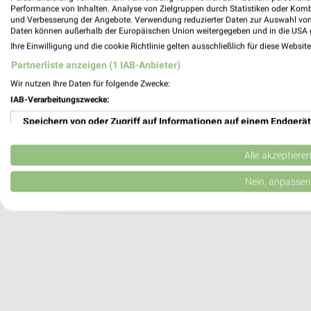
Apollo Lippstadt
Performance von Inhalten. Analyse von Zielgruppen durch Statistiken oder Kom
und Verbesserung der Angebote. Verwendung reduzierter Daten zur Auswahl von
Lange Str. 49
Daten können außerhalb der Europäischen Union weitergegeben und in die USA 
59555 Lippstadt
Ihre Einwilligung und die cookie Richtlinie gelten ausschließlich für diese Websit
Heute 09:30 - 17:00 Uhr |
Schließt in 2 Min
Partnerliste anzeigen (1 IAB-Anbieter)
357,97 km
Wir nutzen Ihre Daten für folgende Zwecke:
IAB-Verarbeitungszwecke:
Speichern von oder Zugriff auf Informationen auf einem Endgerät
ROTTLER Lippstadt
Lange Straße 63
Verwendung reduzierter Daten zur Auswahl von Werbeanzeigen
59555 Lippstadt
Alle akzeptiere
Heute 10:00 - 14:00 Uhr |
Geschlossen
Erstellung von Profilen für personalisierte Werbung
Nein, anpassen
357,99 km
Verwendung von Profilen zur Auswahl personalisierter Werbung
Erstellung von Profilen zur Personalisierung von Inhalten
Verwendung von Profilen zur Auswahl personalisierter Inhalte
Messung der Werbeleistung