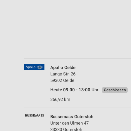
Messung der Performance von Inhalten
Analyse von Zielgruppen durch Statistiken oder Kombinationen 
Quellen
Entwicklung und Verbesserung der Angebote
Verwendung reduzierter Daten zur Auswahl von Inhalten
IAB-Besonderheiten:
Verwendung genauer Standortdaten
Apollo Oelde
Lange Str. 26
Geräte anhand von aktiv angeforderten Informationen identifizie
59302 Oelde
Nicht-IAB-Verarbeitungszwecke:
Heute 09:00 - 13:00 Uhr |
Geschlossen
Notwendig
366,92 km
Performance
Bussemass Gütersloh
Funktional
Unter den Ulmen 47
33330 Gütersloh
Werbung