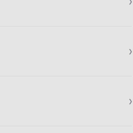
❯
❯
❯