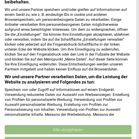
beibehalten.
Wir und unsere Partner speichern und/oder greifen auf Informationen auf
einem Gerät zu, wie z. B. eindeutige IDs in cookie und anderen
Jetzt alle "Angebote ab Donnerstag" Themen entdecken!
Browserspeichern, um personenbezogene Daten zu verarbeiten. Einige
Anbieter verarbeiten Ihre personenbezogenen Daten möglicherweise
aufgrund eines berechtigten Interesses. Um dem zu widersprechen, öffnen
Sie die „Einstellungen“. Sie können Ihre Einstellungen akzeptieren, ablehnen
oder verwalten, indem Sie auf die Schaltfläche „Einstellungen verwalten“
klicken oder jederzeit auf die Fingerabdruck-Schaltfläche in der linken
MEHR PROSPEKTE
unteren Ecke der Website klicken. Um Ihre Einwilligung zu widerrufen,
klicken Sie auf den Fingerabdruck oder den Link in der Fußzeile der Website
und klicken Sie auf den Menüpunkt „Meine Daten“. Auf dieser Seite können
Sie Ihre Einwilligung widerrufen. Diese Entscheidungen werden unseren
Partnern mitgeteilt und haben keinen Einfluss auf die Browserdaten.
Wir und unsere Partner verarbeiten Daten, um die Leistung der
Website zu analysieren und Folgendes zu tun:
weekli - Prospekte & Angebote App
Speichern von oder Zugriff auf Informationen auf einem Endgerät.
Verwendung reduzierter Daten zur Auswahl von Werbeanzeigen. Erstellung
von Profilen für personalisierte Werbung. Verwendung von Profilen zur
Alle PENNY Angebote immer griffbereit – mit der kostenlosen
Auswahl personalisierter Werbung. Erstellung von Profilen zur
weekli App für iOS & Android.
Personalisierung von Inhalten. Verwendung von Profilen zur Auswahl
personalisierter Inhalte. Messung der Werbeleistung. Messung der
Performance von Inhalten. Analyse von Zielgruppen durch Statistiken oder
✔
Standortgenaue Angebote
Kombinationen von Daten aus verschiedenen Quellen. Entwicklung und
✔
Folge deinem Lieblingshändler
Verbesserung der Angebote. Verwendung reduzierter Daten zur Auswahl
Alle akzeptieren
✔
Push-Benachrichtigungen bei neuen Prospekten
von Inhalten.