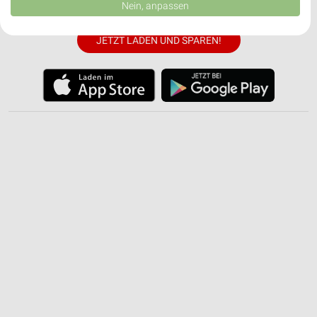
Daten können außerhalb der Europäischen Union weitergegeben und in die
✔
Einkaufsliste - Einkauf stressfrei planen
Nein, anpassen
USA gesendet werden.
Ihre Einwilligung und die cookie Richtlinie gelten ausschließlich für diese
Website/App.
JETZT LADEN UND SPAREN!
Partnerliste anzeigen (1 IAB-Anbieter)
Wir nutzen Ihre Daten für folgende Zwecke:
IAB-Verarbeitungszwecke:
Speichern von oder Zugriff auf Informationen
auf einem Endgerät
Verwendung reduzierter Daten zur Auswahl von
Werbeanzeigen
Erstellung von Profilen für personalisierte
Werbung
Verwendung von Profilen zur Auswahl
personalisierter Werbung
Erstellung von Profilen zur Personalisierung
von Inhalten