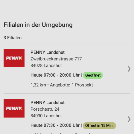
Verwendung von Profilen zur Auswahl
personalisierter Inhalte
Messung der Werbeleistung
Filialen in der Umgebung
Messung der Performance von Inhalten
3 Filialen
Analyse von Zielgruppen durch Statistiken oder
Kombinationen von Daten aus verschiedenen
PENNY Landshut
Quellen
Zweibrueckenstrasse 717
84028 Landshut
Entwicklung und Verbesserung der Angebote
❯
Heute 07:00 - 20:00 Uhr |
Geöffnet
Verwendung reduzierter Daten zur Auswahl von
Inhalten
1,32 km • Angebote: 1 Prospekt
IAB-Besonderheiten:
Verwendung genauer Standortdaten
PENNY Landshut
Porschestr. 24
Geräte anhand von aktiv angeforderten
84030 Landshut
❯
Informationen identifizieren
Heute 07:30 - 20:00 Uhr |
Öffnet in 15 Min.
Nicht-IAB-Verarbeitungszwecke: