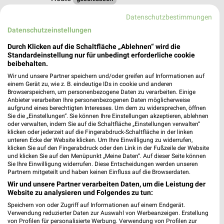
590,06 km
Datenschutzbestimmungen
Datenschutzeinstellungen
Tedi Waldkirch
Durch Klicken auf die Schaltfläche „Ablehnen“ wird die
Standardeinstellung nur für unbedingt erforderliche cookie
Lange Str. 20
beibehalten.
79183 Waldkirch
❯
Wir und unsere Partner speichern und/oder greifen auf Informationen auf
Heute
geschlossen
einem Gerät zu, wie z. B. eindeutige IDs in cookie und anderen
Browserspeichern, um personenbezogene Daten zu verarbeiten. Einige
625,57 km
Anbieter verarbeiten Ihre personenbezogenen Daten möglicherweise
aufgrund eines berechtigten Interesses. Um dem zu widersprechen, öffnen
Sie die „Einstellungen“. Sie können Ihre Einstellungen akzeptieren, ablehnen
oder verwalten, indem Sie auf die Schaltfläche „Einstellungen verwalten“
Tedi Renchen
klicken oder jederzeit auf die Fingerabdruck-Schaltfläche in der linken
Vogesenstraße 2-4
unteren Ecke der Website klicken. Um Ihre Einwilligung zu widerrufen,
klicken Sie auf den Fingerabdruck oder den Link in der Fußzeile der Website
77871 Renchen
❯
und klicken Sie auf den Menüpunkt „Meine Daten“. Auf dieser Seite können
Sie Ihre Einwilligung widerrufen. Diese Entscheidungen werden unseren
Heute
geschlossen
Partnern mitgeteilt und haben keinen Einfluss auf die Browserdaten.
580,28 km
Wir und unsere Partner verarbeiten Daten, um die Leistung der
Website zu analysieren und Folgendes zu tun:
Speichern von oder Zugriff auf Informationen auf einem Endgerät.
Tedi Rheinau
Verwendung reduzierter Daten zur Auswahl von Werbeanzeigen. Erstellung
von Profilen für personalisierte Werbung. Verwendung von Profilen zur
Stadionstr. 6