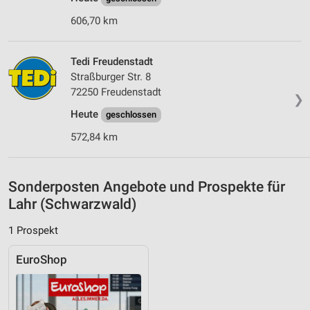
Verwendung genauer Standortdaten
606,70 km
Geräte anhand von aktiv angeforderten
Informationen identifizieren
Tedi Freudenstadt
Nicht-IAB-Verarbeitungszwecke:
Straßburger Str. 8
72250 Freudenstadt
Notwendig
❯
Heute
geschlossen
Performance
572,84 km
Funktional
Werbung
Sonderposten Angebote und Prospekte für
Lahr (Schwarzwald)
1 Prospekt
EuroShop