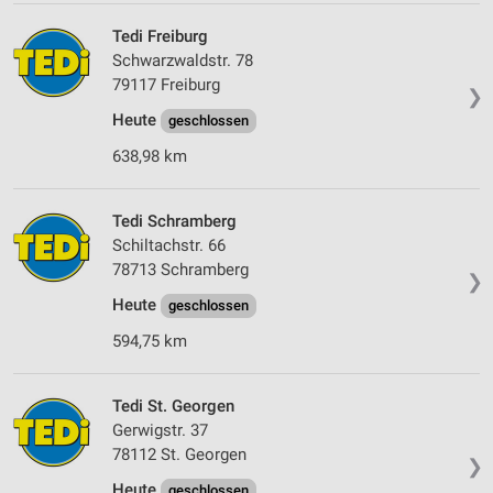
Verwendung von Profilen zur Auswahl
personalisierter Werbung
Tedi Freiburg
Schwarzwaldstr. 78
Erstellung von Profilen zur Personalisierung
79117 Freiburg
von Inhalten
❯
Heute
geschlossen
Verwendung von Profilen zur Auswahl
638,98 km
personalisierter Inhalte
Messung der Werbeleistung
Tedi Schramberg
Schiltachstr. 66
Messung der Performance von Inhalten
78713 Schramberg
❯
Analyse von Zielgruppen durch Statistiken oder
Heute
geschlossen
Kombinationen von Daten aus verschiedenen
Quellen
594,75 km
Entwicklung und Verbesserung der Angebote
Tedi St. Georgen
Verwendung reduzierter Daten zur Auswahl von
Gerwigstr. 37
Inhalten
78112 St. Georgen
❯
IAB-Besonderheiten:
Heute
geschlossen