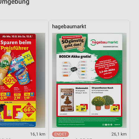
d Umgebung
hagebaumarkt
16,1 km
26,1 km