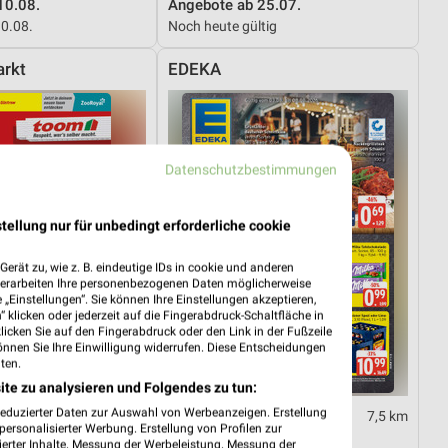
10.08.
Angebote ab 25.07.
10.08.
Noch heute gültig
rkt
EDEKA
Datenschutzbestimmungen
tellung nur für unbedingt erforderliche cookie
erät zu, wie z. B. eindeutige IDs in cookie und anderen
verarbeiten Ihre personenbezogenen Daten möglicherweise
„Einstellungen“. Sie können Ihre Einstellungen akzeptieren,
 klicken oder jederzeit auf die Fingerabdruck-Schaltfläche in
klicken Sie auf den Fingerabdruck oder den Link in der Fußzeile
önnen Sie Ihre Einwilligung widerrufen. Diese Entscheidungen
ten.
ite zu analysieren und Folgendes zu tun:
reduzierter Daten zur Auswahl von Werbeanzeigen. Erstellung
18,7 km
7,5 km
ersonalisierter Werbung. Erstellung von Profilen zur
08.08.
Angebote ab 03.08.
ierter Inhalte. Messung der Werbeleistung. Messung der