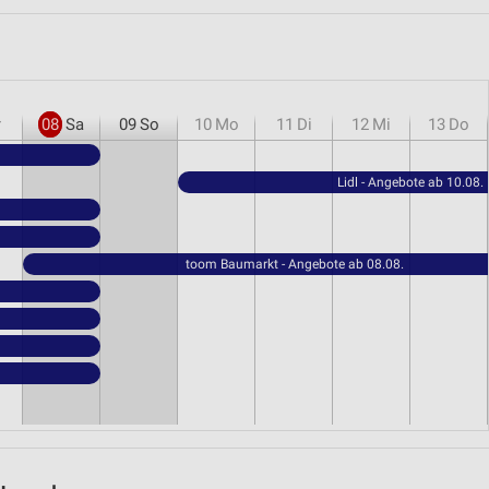
r
08
Sa
09
So
10
Mo
11
Di
12
Mi
13
Do
Lidl - Angebote ab 10.08.
toom Baumarkt - Angebote ab 08.08.