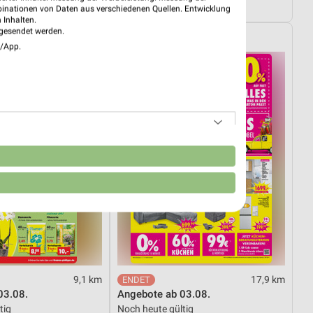
4.08.
Noch heute gültig
binationen von Daten aus verschiedenen Quellen. Entwicklung
 Inhalten.
gesendet werden.
ipps
Möbel Boss
e/App.
n
9,1 km
17,9 km
03.08.
Angebote ab 03.08.
tig
Noch heute gültig