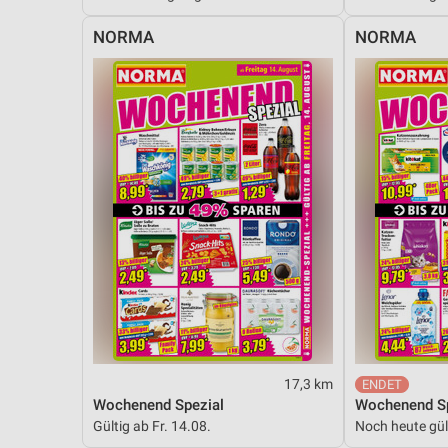
Messung der Performance von Inhalten
NORMA
NORMA
Analyse von Zielgruppen durch Statistiken oder Kombinationen 
Quellen
Entwicklung und Verbesserung der Angebote
Verwendung reduzierter Daten zur Auswahl von Inhalten
IAB-Besonderheiten:
Verwendung genauer Standortdaten
Geräte anhand von aktiv angeforderten Informationen identifizie
Nicht-IAB-Verarbeitungszwecke:
Notwendig
Performance
17,3 km
Wochenend Spezial
Wochenend Sp
Funktional
Gültig ab Fr. 14.08.
Noch heute gül
Werbung