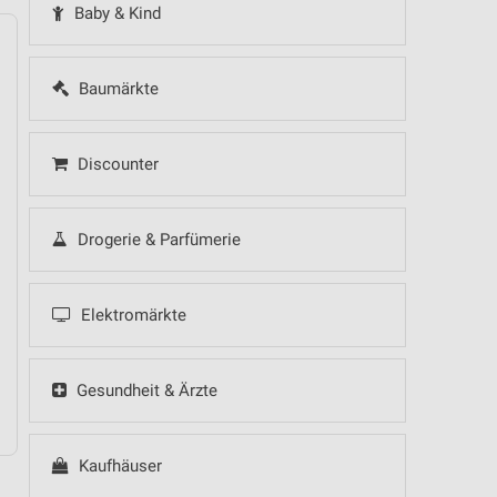
Baby & Kind
Baumärkte
14
Fr
15
Sa
16
So
17
Mo
18
Di
19
Mi
Discounter
Drogerie & Parfümerie
Elektromärkte
Gesundheit & Ärzte
NORMA - Wochenend Spezial
Kaufhäuser