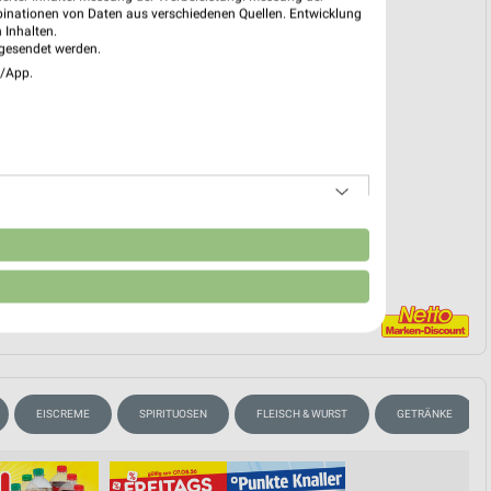
binationen von Daten aus verschiedenen Quellen. Entwicklung
 03. Aug. bis 08. Aug.
 Inhalten.
gesendet werden.
reintrag erstellen
e/App.
EKT BLÄTTERN
n
EISCREME
SPIRITUOSEN
FLEISCH & WURST
GETRÄNKE