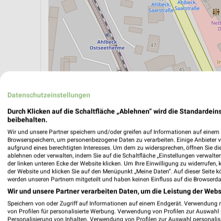
Datenschutzeinstellungen
Durch Klicken auf die Schaltfläche „Ablehnen“ wird die Standardeins
ÖPNV ANZEIGEN
LADESÄULEN ANZEIGE
beibehalten.
Wir und unsere Partner speichern und/oder greifen auf Informationen auf einem G
Browserspeichern, um personenbezogene Daten zu verarbeiten. Einige Anbieter 
aufgrund eines berechtigten Interesses. Um dem zu widersprechen, öffnen Sie die 
Aktuelle Angebote in dieser Filiale
ablehnen oder verwalten, indem Sie auf die Schaltfläche „Einstellungen verwalten“
der linken unteren Ecke der Website klicken. Um Ihre Einwilligung zu widerrufen, 
Anzahl Prospekte: 4
der Website und klicken Sie auf den Menüpunkt „Meine Daten“. Auf dieser Seite k
Letztes Prospektupdate: vor 17 Stunden
werden unseren Partnern mitgeteilt und haben keinen Einfluss auf die Browserda
Wir und unsere Partner verarbeiten Daten, um die Leistung der Webs
Speichern von oder Zugriff auf Informationen auf einem Endgerät. Verwendung 
Netto 
von Profilen für personalisierte Werbung. Verwendung von Profilen zur Auswahl p
Mo. de
Personalisierung von Inhalten. Verwendung von Profilen zur Auswahl personalis