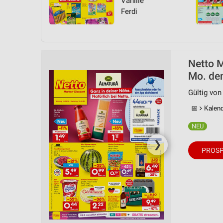
Vanille
Ferdi
Netto 
Mo. de
Gültig von
📅
Kalende
❯
PROSP