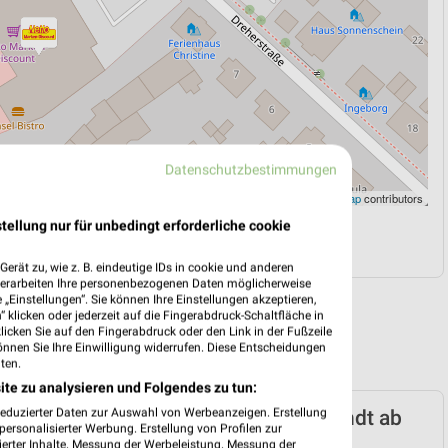
Datenschutzbestimmungen
Leaflet
|
©
OpenStreetMap
contributors
tellung nur für unbedingt erforderliche cookie
N
NAVIGATION MIT GOOGLE/IOS MAPS
erät zu, wie z. B. eindeutige IDs in cookie und anderen
verarbeiten Ihre personenbezogenen Daten möglicherweise
„Einstellungen“. Sie können Ihre Einstellungen akzeptieren,
 klicken oder jederzeit auf die Fingerabdruck-Schaltfläche in
klicken Sie auf den Fingerabdruck oder den Link in der Fußzeile
önnen Sie Ihre Einwilligung widerrufen. Diese Entscheidungen
ten.
ite zu analysieren und Folgendes zu tun:
reduzierter Daten zur Auswahl von Werbeanzeigen. Erstellung
Marken-Discount Prospekt für Korswandt ab
ersonalisierter Werbung. Erstellung von Profilen zur
n 03.08.
ierter Inhalte. Messung der Werbeleistung. Messung der