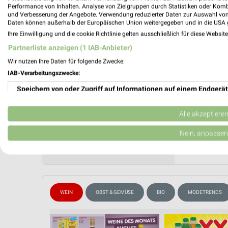
Performance von Inhalten. Analyse von Zielgruppen durch Statistiken oder Kom
Gültig von
und Verbesserung der Angebote. Verwendung reduzierter Daten zur Auswahl von
Daten können außerhalb der Europäischen Union weitergegeben und in die USA 
📅
Kalende
Ihre Einwilligung und die cookie Richtlinie gelten ausschließlich für diese Websit
Partnerliste anzeigen (1 IAB-Anbieter)
Wir nutzen Ihre Daten für folgende Zwecke:
❯
PROSP
IAB-Verarbeitungszwecke:
Speichern von oder Zugriff auf Informationen auf einem Endgerät
Verwendung reduzierter Daten zur Auswahl von Werbeanzeigen
Alle akzeptiere
Erstellung von Profilen für personalisierte Werbung
Nein, anpassen
Verwendung von Profilen zur Auswahl personalisierter Werbung
Erstellung von Profilen zur Personalisierung von Inhalten
Verwendung von Profilen zur Auswahl personalisierter Inhalte
WEIN
OBST & GEMÜSE
BIO
MODETRENDS
Messung der Werbeleistung