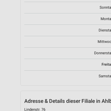
Sonnt
Mont
Dienst
Mittwo
Donnerst
Freit
Samst
Adresse & Details
dieser Filiale in Ah
Lindenstr. 76