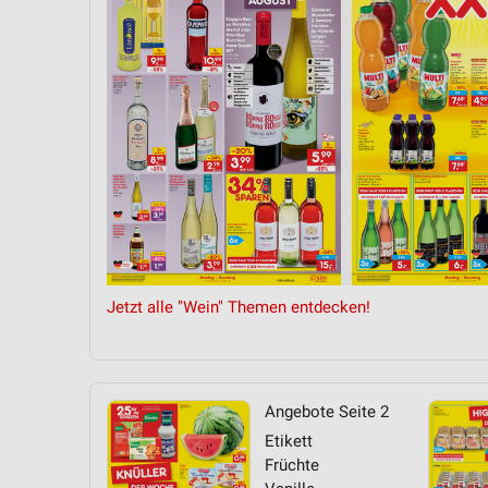
Messung der Performance von Inhalten
Analyse von Zielgruppen durch Statistiken oder Kombinationen 
Quellen
Entwicklung und Verbesserung der Angebote
Verwendung reduzierter Daten zur Auswahl von Inhalten
IAB-Besonderheiten:
Verwendung genauer Standortdaten
Geräte anhand von aktiv angeforderten Informationen identifizie
Jetzt alle "Wein" Themen entdecken!
Nicht-IAB-Verarbeitungszwecke:
Notwendig
Performance
Angebote Seite 2
Etikett
Funktional
Früchte
Werbung