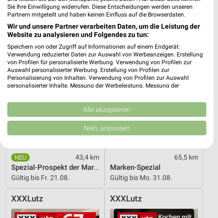
Sie Ihre Einwilligung widerrufen. Diese Entscheidungen werden unseren
XXXLutz
Zurbrüggen
Partnern mitgeteilt und haben keinen Einfluss auf die Browserdaten.
Wir und unsere Partner verarbeiten Daten, um die Leistung der
Website zu analysieren und Folgendes zu tun:
Speichern von oder Zugriff auf Informationen auf einem Endgerät.
Verwendung reduzierter Daten zur Auswahl von Werbeanzeigen. Erstellung
von Profilen für personalisierte Werbung. Verwendung von Profilen zur
Auswahl personalisierter Werbung. Erstellung von Profilen zur
Personalisierung von Inhalten. Verwendung von Profilen zur Auswahl
personalisierter Inhalte. Messung der Werbeleistung. Messung der
Performance von Inhalten. Analyse von Zielgruppen durch Statistiken oder
Kombinationen von Daten aus verschiedenen Quellen. Entwicklung und
Verbesserung der Angebote. Verwendung reduzierter Daten zur Auswahl
Alle akzeptieren
von Inhalten.
Daten können außerhalb der Europäischen Union weitergegeben und in die
Nein, anpassen
USA gesendet werden.
Ihre Einwilligung und die cookie Richtlinie gelten ausschließlich für diese
Website/App.
43,4 km
65,5 km
Partnerliste anzeigen (1 IAB-Anbieter)
Spezial-Prospekt der Marken
Marken-Spezial
Wir nutzen Ihre Daten für folgende Zwecke:
Gültig bis Fr. 21.08.
Gültig bis Mo. 31.08.
IAB-Verarbeitungszwecke:
XXXLutz
XXXLutz
Speichern von oder Zugriff auf Informationen
auf einem Endgerät