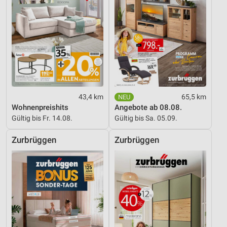
Entwicklung und Verbesserung der Angebote
Verwendung reduzierter Daten zur Auswahl von
Inhalten
IAB-Besonderheiten:
Verwendung genauer Standortdaten
Geräte anhand von aktiv angeforderten
43,4 km
65,5 km
Informationen identifizieren
Wohnenpreishits
Angebote ab 08.08.
Gültig bis Fr. 14.08.
Gültig bis Sa. 05.09.
Nicht-IAB-Verarbeitungszwecke:
Notwendig
Zurbrüggen
Zurbrüggen
Performance
Funktional
Werbung