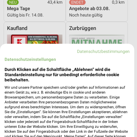
43,4 km
0,3 km
Mega Tage
Angebote ab 03.08.
Gültig bis Fr. 14.08.
Noch heute gültig
Kaufland
Zurbrüggen
Datenschutzbestimmungen
Datenschutzeinstellungen
Durch Klicken auf die Schaltfläche „Ablehnen“ wird die
Standardeinstellung nur für unbedingt erforderliche cookie
beibehalten.
Wir und unsere Partner speichern und/oder greifen auf Informationen auf
einem Gerät zu, wie z. B. eindeutige IDs in cookie und anderen
Browserspeichern, um personenbezogene Daten zu verarbeiten. Einige
Anbieter verarbeiten Ihre personenbezogenen Daten möglicherweise
aufgrund eines berechtigten Interesses. Um dem zu widersprechen, öffnen
Sie die „Einstellungen“. Sie können Ihre Einstellungen akzeptieren, ablehnen
oder verwalten, indem Sie auf die Schaltfläche „Einstellungen verwalten“
1,9 km
65,5 km
klicken oder jederzeit auf die Fingerabdruck-Schaltfläche in der linken
Angebote ab 06.08.
Angebote ab 08.08.
unteren Ecke der Website klicken. Um Ihre Einwilligung zu widerrufen,
Gültig bis Mi. 12.08.
Gültig bis Sa. 29.08.
klicken Sie auf den Fingerabdruck oder den Link in der Fußzeile der Website
und klicken Sie auf den Menüpunkt „Meine Daten“. Auf dieser Seite können