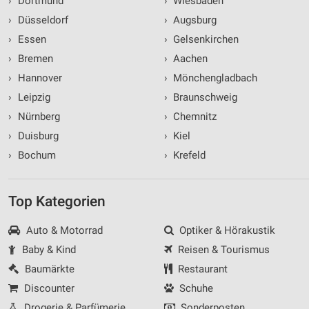
›
Dortmund
›
Wiesbaden
›
Düsseldorf
›
Augsburg
›
Essen
›
Gelsenkirchen
›
Bremen
›
Aachen
›
Hannover
›
Mönchengladbach
›
Leipzig
›
Braunschweig
›
Nürnberg
›
Chemnitz
›
Duisburg
›
Kiel
›
Bochum
›
Krefeld
Top Kategorien
Auto & Motorrad
Optiker & Hörakustik
Baby & Kind
Reisen & Tourismus
Baumärkte
Restaurant
Discounter
Schuhe
Drogerie & Parfümerie
Sonderposten