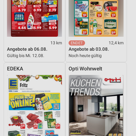
Erstellung von Profilen zur Personalisierung
von Inhalten
Verwendung von Profilen zur Auswahl
personalisierter Inhalte
Messung der Werbeleistung
13 km
12,4 km
Angebote ab 06.08.
Angebote ab 03.08.
Messung der Performance von Inhalten
Gültig bis Mi. 12.08.
Noch heute gültig
Analyse von Zielgruppen durch Statistiken oder
EDEKA
Opti Wohnwelt
Kombinationen von Daten aus verschiedenen
Quellen
Entwicklung und Verbesserung der Angebote
Verwendung reduzierter Daten zur Auswahl von
Inhalten
IAB-Besonderheiten:
Verwendung genauer Standortdaten