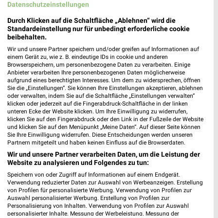
Datenschutzeinstellungen
Durch Klicken auf die Schaltfläche „Ablehnen“ wird die
Standardeinstellung nur für unbedingt erforderliche cookie
beibehalten.
Wir und unsere Partner speichern und/oder greifen auf Informationen auf
einem Gerät zu, wie z. B. eindeutige IDs in cookie und anderen
Browserspeichern, um personenbezogene Daten zu verarbeiten. Einige
Anbieter verarbeiten Ihre personenbezogenen Daten möglicherweise
aufgrund eines berechtigten Interesses. Um dem zu widersprechen, öffnen
Sie die „Einstellungen“. Sie können Ihre Einstellungen akzeptieren, ablehnen
oder verwalten, indem Sie auf die Schaltfläche „Einstellungen verwalten“
klicken oder jederzeit auf die Fingerabdruck-Schaltfläche in der linken
unteren Ecke der Website klicken. Um Ihre Einwilligung zu widerrufen,
klicken Sie auf den Fingerabdruck oder den Link in der Fußzeile der Website
und klicken Sie auf den Menüpunkt „Meine Daten“. Auf dieser Seite können
17,3 km
29,6 km
Sie Ihre Einwilligung widerrufen. Diese Entscheidungen werden unseren
Angebote ab 08.08.
Hot Sommer Sale
Partnern mitgeteilt und haben keinen Einfluss auf die Browserdaten.
Gültig bis Fr. 14.08.
Gültig bis Sa. 29.08.
Wir und unsere Partner verarbeiten Daten, um die Leistung der
Website zu analysieren und Folgendes zu tun:
PENNY
Opti Wohnwelt
Speichern von oder Zugriff auf Informationen auf einem Endgerät.
Verwendung reduzierter Daten zur Auswahl von Werbeanzeigen. Erstellung
von Profilen für personalisierte Werbung. Verwendung von Profilen zur
Auswahl personalisierter Werbung. Erstellung von Profilen zur
Personalisierung von Inhalten. Verwendung von Profilen zur Auswahl
personalisierter Inhalte. Messung der Werbeleistung. Messung der