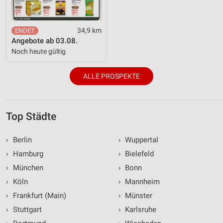
34,9 km
Angebote ab 03.08.
Noch heute gültig
ALLE PROSPEKTE
Top Städte
›
Berlin
›
Wuppertal
›
Hamburg
›
Bielefeld
›
München
›
Bonn
›
Köln
›
Mannheim
›
Frankfurt (Main)
›
Münster
›
Stuttgart
›
Karlsruhe