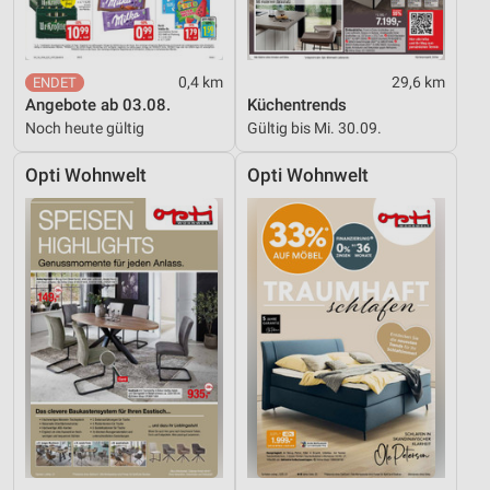
Geräte anhand von aktiv angeforderten
Informationen identifizieren
Nicht-IAB-Verarbeitungszwecke:
0,4 km
29,6 km
Notwendig
Angebote ab 03.08.
Küchentrends
Noch heute gültig
Gültig bis Mi. 30.09.
Performance
Opti Wohnwelt
Opti Wohnwelt
Funktional
Werbung