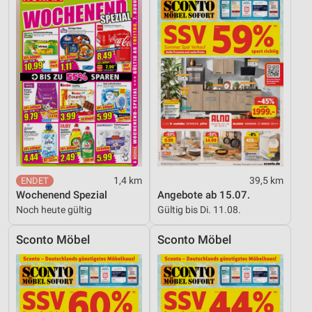
1,4 km
39,5 km
Wochenend Spezial
Angebote ab 15.07.
Noch heute gültig
Gültig bis Di. 11.08.
Sconto Möbel
Sconto Möbel