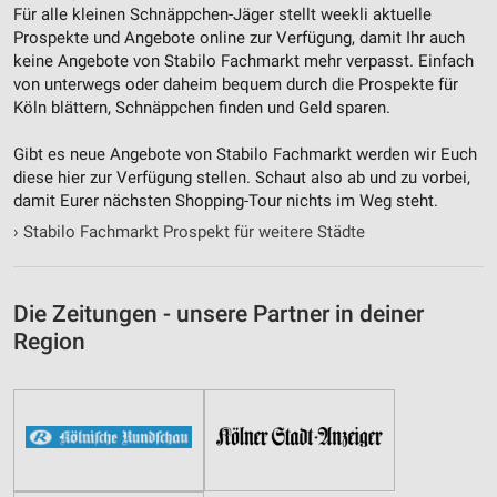
Verwendung von Profilen zur Auswahl
Für alle kleinen Schnäppchen-Jäger stellt weekli aktuelle
personalisierter Inhalte
Prospekte und Angebote online zur Verfügung, damit Ihr auch
keine Angebote von Stabilo Fachmarkt mehr verpasst. Einfach
Messung der Werbeleistung
von unterwegs oder daheim bequem durch die Prospekte für
Köln blättern, Schnäppchen finden und Geld sparen.
Messung der Performance von Inhalten
Gibt es neue Angebote von Stabilo Fachmarkt werden wir Euch
Analyse von Zielgruppen durch Statistiken oder
diese hier zur Verfügung stellen. Schaut also ab und zu vorbei,
Kombinationen von Daten aus verschiedenen
damit Eurer nächsten Shopping-Tour nichts im Weg steht.
Quellen
›
Stabilo Fachmarkt Prospekt für weitere Städte
Entwicklung und Verbesserung der Angebote
Verwendung reduzierter Daten zur Auswahl von
Die Zeitungen - unsere Partner in deiner
Inhalten
Region
IAB-Besonderheiten:
Verwendung genauer Standortdaten
Geräte anhand von aktiv angeforderten
Informationen identifizieren
Nicht-IAB-Verarbeitungszwecke: