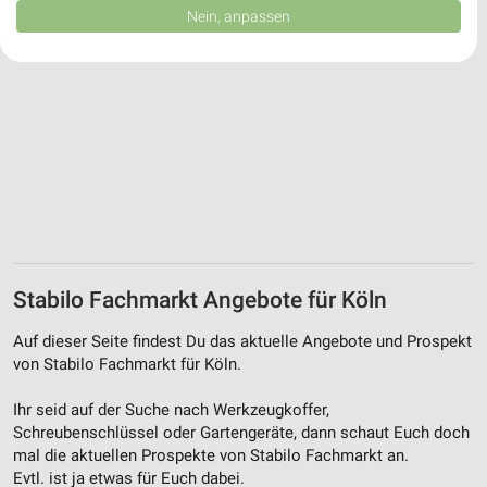
Daten können außerhalb der Europäischen Union weitergegeben und in die
Nein, anpassen
USA gesendet werden.
Ihre Einwilligung und die cookie Richtlinie gelten ausschließlich für diese
Website/App.
Partnerliste anzeigen (1 IAB-Anbieter)
Wir nutzen Ihre Daten für folgende Zwecke:
IAB-Verarbeitungszwecke:
Speichern von oder Zugriff auf Informationen
auf einem Endgerät
Verwendung reduzierter Daten zur Auswahl von
Werbeanzeigen
Stabilo Fachmarkt Angebote für Köln
Erstellung von Profilen für personalisierte
Werbung
Auf dieser Seite findest Du das aktuelle Angebote und Prospekt
von Stabilo Fachmarkt für Köln.
Verwendung von Profilen zur Auswahl
personalisierter Werbung
Ihr seid auf der Suche nach Werkzeugkoffer,
Schreubenschlüssel oder Gartengeräte, dann schaut Euch doch
Erstellung von Profilen zur Personalisierung
mal die aktuellen Prospekte von Stabilo Fachmarkt an.
von Inhalten
Evtl. ist ja etwas für Euch dabei.