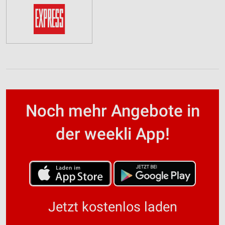
Notwendig
Performance
Funktional
Werbung
Noch mehr Angebote in
der weekli App!
Jetzt kostenlos laden