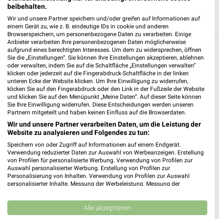
beibehalten.
Wir und unsere Partner speichern und/oder greifen auf Informationen auf
einem Gerät zu, wie z. B. eindeutige IDs in cookie und anderen
Browserspeichern, um personenbezogene Daten zu verarbeiten. Einige
Anbieter verarbeiten Ihre personenbezogenen Daten möglicherweise
aufgrund eines berechtigten Interesses. Um dem zu widersprechen, öffnen
Weitere Stabilo Fachmarkt Geschäfte mit
Sie die „Einstellungen“. Sie können Ihre Einstellungen akzeptieren, ablehnen
Angeboten in und um Köln
oder verwalten, indem Sie auf die Schaltfläche „Einstellungen verwalten“
klicken oder jederzeit auf die Fingerabdruck-Schaltfläche in der linken
unteren Ecke der Website klicken. Um Ihre Einwilligung zu widerrufen,
1 Ergebnisse Ort mit Angeboten
klicken Sie auf den Fingerabdruck oder den Link in der Fußzeile der Website
und klicken Sie auf den Menüpunkt „Meine Daten“. Auf dieser Seite können
Sie Ihre Einwilligung widerrufen. Diese Entscheidungen werden unseren
Stabilo Fachmarkt Angebote in Duisburg -
Partnern mitgeteilt und haben keinen Einfluss auf die Browserdaten.
Homberg
Wir und unsere Partner verarbeiten Daten, um die Leistung der
Website zu analysieren und Folgendes zu tun:
Duisburg - Homberg, Deutschland
❯
Speichern von oder Zugriff auf Informationen auf einem Endgerät.
Verwendung reduzierter Daten zur Auswahl von Werbeanzeigen. Erstellung
475,23 km
von Profilen für personalisierte Werbung. Verwendung von Profilen zur
Auswahl personalisierter Werbung. Erstellung von Profilen zur
Personalisierung von Inhalten. Verwendung von Profilen zur Auswahl
personalisierter Inhalte. Messung der Werbeleistung. Messung der
Performance von Inhalten. Analyse von Zielgruppen durch Statistiken oder
Kombinationen von Daten aus verschiedenen Quellen. Entwicklung und
Verbesserung der Angebote. Verwendung reduzierter Daten zur Auswahl
Alle akzeptieren
von Inhalten.