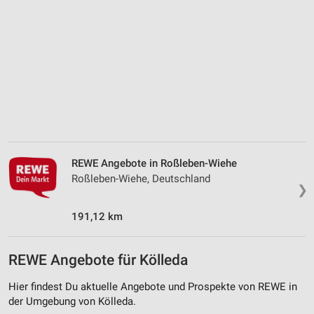
IAB-Besonderheiten:
Verwendung genauer Standortdaten
Geräte anhand von aktiv angeforderten
Informationen identifizieren
Nicht-IAB-Verarbeitungszwecke:
Notwendig
Performance
REWE Angebote in Roßleben-Wiehe
Funktional
Roßleben-Wiehe, Deutschland
❯
Werbung
191,12 km
REWE Angebote für Kölleda
Hier findest Du aktuelle Angebote und Prospekte von REWE in
der Umgebung von Kölleda.