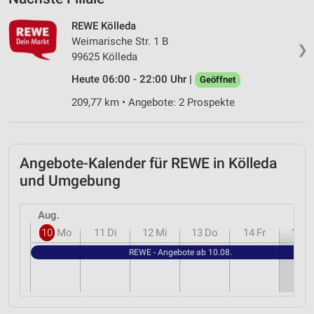
REWE Kölleda
Weimarische Str. 1 B
❯
99625 Kölleda
Heute 06:00 - 22:00 Uhr |
Geöffnet
209,77 km • Angebote: 2 Prospekte
Angebote-Kalender für REWE in Kölleda
und Umgebung
Aug.
10
Mo
11
Di
12
Mi
13
Do
14
Fr
15
S
REWE - Angebote ab 10.08.