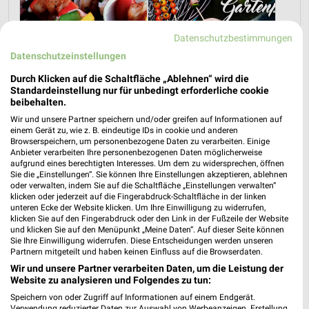
Datenschutzbestimmungen
Datenschutzeinstellungen
Rezepte und Pfingstangebote bei REWE!
Grillangebote zum Vatertag bei REWE!
21.05.2026
12.05.2026
Durch Klicken auf die Schaltfläche „Ablehnen“ wird die
Standardeinstellung nur für unbedingt erforderliche cookie
beibehalten.
Im
weekli Magazin
erwarten dich neben Infos zu REWE
Wir und unsere Partner speichern und/oder greifen auf Informationen auf
auch clevere Spartipps für den Familienalltag, Ideen zur
einem Gerät zu, wie z. B. eindeutige IDs in cookie und anderen
Haushaltsplanung und einfache Wege, dein Budget
Browserspeichern, um personenbezogene Daten zu verarbeiten. Einige
nachhaltig zu entlasten.
Anbieter verarbeiten Ihre personenbezogenen Daten möglicherweise
aufgrund eines berechtigten Interesses. Um dem zu widersprechen, öffnen
Sie die „Einstellungen“. Sie können Ihre Einstellungen akzeptieren, ablehnen
oder verwalten, indem Sie auf die Schaltfläche „Einstellungen verwalten“
klicken oder jederzeit auf die Fingerabdruck-Schaltfläche in der linken
unteren Ecke der Website klicken. Um Ihre Einwilligung zu widerrufen,
klicken Sie auf den Fingerabdruck oder den Link in der Fußzeile der Website
und klicken Sie auf den Menüpunkt „Meine Daten“. Auf dieser Seite können
Sie Ihre Einwilligung widerrufen. Diese Entscheidungen werden unseren
weekli - Prospekte & Angebote App
Partnern mitgeteilt und haben keinen Einfluss auf die Browserdaten.
Wir und unsere Partner verarbeiten Daten, um die Leistung der
Alle REWE Angebote immer griffbereit – mit der kostenlosen
Website zu analysieren und Folgendes zu tun:
weekli App für iOS & Android.
Speichern von oder Zugriff auf Informationen auf einem Endgerät.
Verwendung reduzierter Daten zur Auswahl von Werbeanzeigen. Erstellung