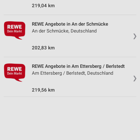
219,04 km
Verwendung von Profilen zur Auswahl
personalisierter Werbung
REWE Angebote in An der Schmücke
Erstellung von Profilen zur Personalisierung
An der Schmücke, Deutschland
von Inhalten
❯
Verwendung von Profilen zur Auswahl
202,83 km
personalisierter Inhalte
Messung der Werbeleistung
REWE Angebote in Am Ettersberg / Berlstedt
Am Ettersberg / Berlstedt, Deutschland
Messung der Performance von Inhalten
❯
Analyse von Zielgruppen durch Statistiken oder
219,56 km
Kombinationen von Daten aus verschiedenen
Quellen
Entwicklung und Verbesserung der Angebote
Verwendung reduzierter Daten zur Auswahl von
Inhalten