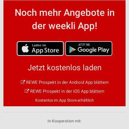
Noch mehr Angebote in
der weekli App!
Jetzt kostenlos laden
REWE Prospekt in der Android App blättern
REWE Prospekt in der iOS App blättern
Kostenlos im App Store erhältlich
In Kooperation mit: