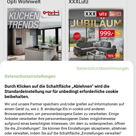
Opti Wohnwelt
XXXLutz
Datenschutzbestimmungen
Datenschutzeinstellungen
Durch Klicken auf die Schaltfläche „Ablehnen“ wird die
Standardeinstellung nur für unbedingt erforderliche cookie
7,8 km
9,5 km
beibehalten.
Küchentrends
Angebote ab 08.08.
Wir und unsere Partner speichern und/oder greifen auf Informationen auf
Gültig bis Mi. 30.09.
Gültig bis Fr. 14.08.
einem Gerät zu, wie z. B. eindeutige IDs in cookie und anderen
Browserspeichern, um personenbezogene Daten zu verarbeiten. Einige
XXXLutz
XXXLutz
Anbieter verarbeiten Ihre personenbezogenen Daten möglicherweise
aufgrund eines berechtigten Interesses. Um dem zu widersprechen, öffnen
Sie die „Einstellungen“. Sie können Ihre Einstellungen akzeptieren, ablehnen
oder verwalten, indem Sie auf die Schaltfläche „Einstellungen verwalten“