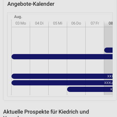
Angebote-Kalender
Aug.
03
Mo
04
Di
05
Mi
06
Do
07
Fr
08
S
XXXLut
XXXLutz 
Kauf
Aktuelle Prospekte für Kiedrich und