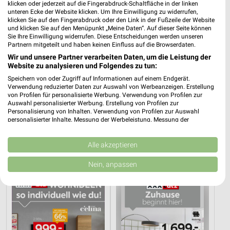
klicken oder jederzeit auf die Fingerabdruck-Schaltfläche in der linken
unteren Ecke der Website klicken. Um Ihre Einwilligung zu widerrufen,
klicken Sie auf den Fingerabdruck oder den Link in der Fußzeile der Website
und klicken Sie auf den Menüpunkt „Meine Daten“. Auf dieser Seite können
Sie Ihre Einwilligung widerrufen. Diese Entscheidungen werden unseren
Partnern mitgeteilt und haben keinen Einfluss auf die Browserdaten.
Wir und unsere Partner verarbeiten Daten, um die Leistung der
Website zu analysieren und Folgendes zu tun:
Speichern von oder Zugriff auf Informationen auf einem Endgerät.
Verwendung reduzierter Daten zur Auswahl von Werbeanzeigen. Erstellung
von Profilen für personalisierte Werbung. Verwendung von Profilen zur
Auswahl personalisierter Werbung. Erstellung von Profilen zur
Personalisierung von Inhalten. Verwendung von Profilen zur Auswahl
personalisierter Inhalte. Messung der Werbeleistung. Messung der
9,5 km
9,5 km
Performance von Inhalten. Analyse von Zielgruppen durch Statistiken oder
Küchen Preishits!
Gartenmöbel-Abverkauf
Kombinationen von Daten aus verschiedenen Quellen. Entwicklung und
Gültig bis Fr. 21.08.
Gültig bis Fr. 28.08.
Verbesserung der Angebote. Verwendung reduzierter Daten zur Auswahl
Alle akzeptieren
von Inhalten.
Daten können außerhalb der Europäischen Union weitergegeben und in die
Nein, anpassen
XXXLutz
XXXLutz
USA gesendet werden.
Ihre Einwilligung und die cookie Richtlinie gelten ausschließlich für diese
Website/App.
Partnerliste anzeigen (1 IAB-Anbieter)
Wir nutzen Ihre Daten für folgende Zwecke:
IAB-Verarbeitungszwecke: