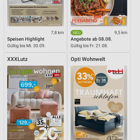
Analyse von Zielgruppen durch Statistiken oder
Kombinationen von Daten aus verschiedenen
Quellen
Entwicklung und Verbesserung der Angebote
7,8 km
9,5 km
Verwendung reduzierter Daten zur Auswahl von
Speisen Highlight
Angebote ab 08.08.
Inhalten
Gültig bis Mi. 30.09.
Gültig bis Fr. 21.08.
IAB-Besonderheiten:
XXXLutz
Opti Wohnwelt
Verwendung genauer Standortdaten
Geräte anhand von aktiv angeforderten
Informationen identifizieren
Nicht-IAB-Verarbeitungszwecke:
Notwendig
Performance
Funktional