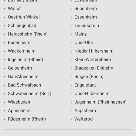
›
Eltville (Rhein)
›
Ockenheim
›
Walluf
›
Bubenheim
›
Oestrich-Winkel
›
Essenheim
›
Schlangenbad
›
Taunusstein
›
Heidesheim (Rhein)
›
Mainz
›
Budenheim
›
Ober-Olm
›
Wackernheim
›
Nieder-Hilbersheim
›
Ingelheim (Rhein)
›
Klein-Winternheim
›
Geisenheim
›
Stadecken-Elsheim
›
Gau-Algesheim
›
Bingen (Rhein)
›
Bad Schwalbach
›
Engelstadt
›
Schwabenheim (Selz)
›
Ober-Hilbersheim
›
Wiesbaden
›
Jugenheim (Rheinhessen)
›
Appenheim
›
Aspisheim
›
Rüdesheim (Rhein)
›
Welterod