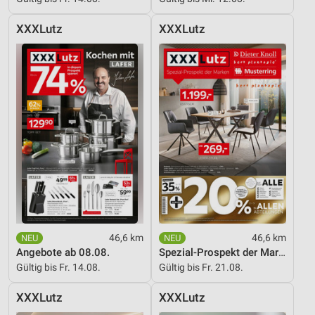
Verwendung von Profilen zur Auswahl
personalisierter Werbung
XXXLutz
XXXLutz
Erstellung von Profilen zur Personalisierung
von Inhalten
Verwendung von Profilen zur Auswahl
personalisierter Inhalte
Messung der Werbeleistung
Messung der Performance von Inhalten
Analyse von Zielgruppen durch Statistiken oder
Kombinationen von Daten aus verschiedenen
Quellen
46,6 km
46,6 km
Entwicklung und Verbesserung der Angebote
Angebote ab 08.08.
Spezial-Prospekt der Marken
Gültig bis Fr. 14.08.
Gültig bis Fr. 21.08.
Verwendung reduzierter Daten zur Auswahl von
Inhalten
XXXLutz
XXXLutz
IAB-Besonderheiten: