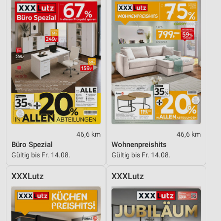
Verwendung genauer Standortdaten
Geräte anhand von aktiv angeforderten
Informationen identifizieren
Nicht-IAB-Verarbeitungszwecke:
Notwendig
Performance
Funktional
Werbung
46,6 km
46,6 km
Büro Spezial
Wohnenpreishits
Gültig bis Fr. 14.08.
Gültig bis Fr. 14.08.
XXXLutz
XXXLutz