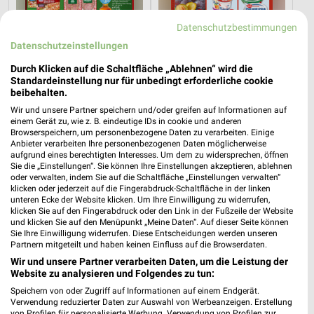
Datenschutzbestimmungen
Datenschutzeinstellungen
14,3 km
13,8 km
Durch Klicken auf die Schaltfläche „Ablehnen“ wird die
Mo-Mi Angebote ab 10.08.
Angebote ab 10.08.
Standardeinstellung nur für unbedingt erforderliche cookie
Gültig ab Mo. 10.08.
Gültig ab Mo. 10.08.
beibehalten.
Wir und unsere Partner speichern und/oder greifen auf Informationen auf
XXXLutz
XXXLutz
einem Gerät zu, wie z. B. eindeutige IDs in cookie und anderen
Browserspeichern, um personenbezogene Daten zu verarbeiten. Einige
Anbieter verarbeiten Ihre personenbezogenen Daten möglicherweise
aufgrund eines berechtigten Interesses. Um dem zu widersprechen, öffnen
Sie die „Einstellungen“. Sie können Ihre Einstellungen akzeptieren, ablehnen
oder verwalten, indem Sie auf die Schaltfläche „Einstellungen verwalten“
klicken oder jederzeit auf die Fingerabdruck-Schaltfläche in der linken
unteren Ecke der Website klicken. Um Ihre Einwilligung zu widerrufen,
klicken Sie auf den Fingerabdruck oder den Link in der Fußzeile der Website
und klicken Sie auf den Menüpunkt „Meine Daten“. Auf dieser Seite können
Sie Ihre Einwilligung widerrufen. Diese Entscheidungen werden unseren
Partnern mitgeteilt und haben keinen Einfluss auf die Browserdaten.
Wir und unsere Partner verarbeiten Daten, um die Leistung der
Website zu analysieren und Folgendes zu tun:
Speichern von oder Zugriff auf Informationen auf einem Endgerät.
Verwendung reduzierter Daten zur Auswahl von Werbeanzeigen. Erstellung
von Profilen für personalisierte Werbung. Verwendung von Profilen zur