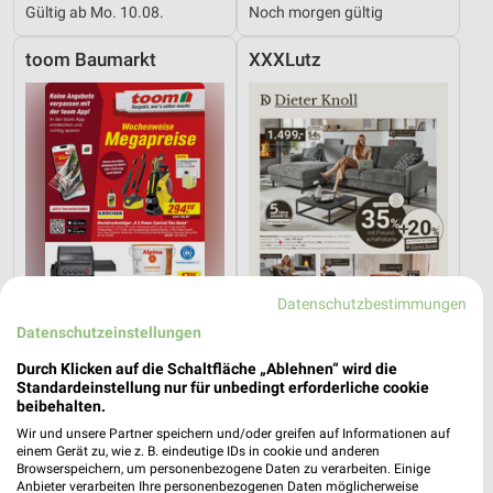
Gültig ab Mo. 10.08.
Noch morgen gültig
toom Baumarkt
XXXLutz
Datenschutzbestimmungen
Datenschutzeinstellungen
Durch Klicken auf die Schaltfläche „Ablehnen“ wird die
3,9 km
25,2 km
Standardeinstellung nur für unbedingt erforderliche cookie
beibehalten.
Angebote ab 01.08.
Dieter Knoll
Noch heute gültig
Gültig bis Fr. 14.08.
Wir und unsere Partner speichern und/oder greifen auf Informationen auf
einem Gerät zu, wie z. B. eindeutige IDs in cookie und anderen
Browserspeichern, um personenbezogene Daten zu verarbeiten. Einige
XXXLutz
Kaufland
Anbieter verarbeiten Ihre personenbezogenen Daten möglicherweise