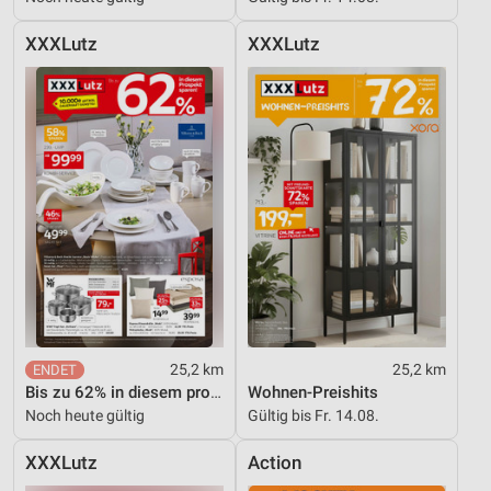
XXXLutz
XXXLutz
25,2 km
25,2 km
Bis zu 62% in diesem prospekt
Wohnen-Preishits
Noch heute gültig
Gültig bis Fr. 14.08.
XXXLutz
Action