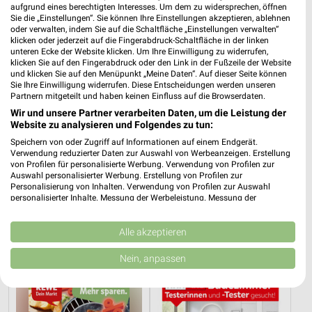
aufgrund eines berechtigten Interesses. Um dem zu widersprechen, öffnen
Sie die „Einstellungen“. Sie können Ihre Einstellungen akzeptieren, ablehnen
oder verwalten, indem Sie auf die Schaltfläche „Einstellungen verwalten“
klicken oder jederzeit auf die Fingerabdruck-Schaltfläche in der linken
unteren Ecke der Website klicken. Um Ihre Einwilligung zu widerrufen,
klicken Sie auf den Fingerabdruck oder den Link in der Fußzeile der Website
und klicken Sie auf den Menüpunkt „Meine Daten“. Auf dieser Seite können
Sie Ihre Einwilligung widerrufen. Diese Entscheidungen werden unseren
Partnern mitgeteilt und haben keinen Einfluss auf die Browserdaten.
Wir und unsere Partner verarbeiten Daten, um die Leistung der
Website zu analysieren und Folgendes zu tun:
Speichern von oder Zugriff auf Informationen auf einem Endgerät.
Verwendung reduzierter Daten zur Auswahl von Werbeanzeigen. Erstellung
von Profilen für personalisierte Werbung. Verwendung von Profilen zur
Auswahl personalisierter Werbung. Erstellung von Profilen zur
Personalisierung von Inhalten. Verwendung von Profilen zur Auswahl
personalisierter Inhalte. Messung der Werbeleistung. Messung der
25,2 km
0,2 km
Performance von Inhalten. Analyse von Zielgruppen durch Statistiken oder
Wohnen Spezial
Angebote ab 06.08.
Kombinationen von Daten aus verschiedenen Quellen. Entwicklung und
Gültig bis Fr. 14.08.
Gültig bis Mi. 12.08.
Verbesserung der Angebote. Verwendung reduzierter Daten zur Auswahl
Alle akzeptieren
von Inhalten.
Daten können außerhalb der Europäischen Union weitergegeben und in die
REWE
XXXLutz
Nein, anpassen
USA gesendet werden.
Ihre Einwilligung und die cookie Richtlinie gelten ausschließlich für diese
Website/App.
Partnerliste anzeigen (1 IAB-Anbieter)