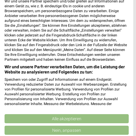
Wir und unsere Partner speichern und/oder greifen auf Informationen auf
einem Gerät zu, wie z. B. eindeutige IDs in cookie und anderen
N
SPIRITUOSEN
GETRÄNKE
GRILLEN
AKTIONEN, RABATTE & 
Browserspeichern, um personenbezogene Daten zu verarbeiten. Einige
Anbieter verarbeiten Ihre personenbezogenen Daten möglicherweise
aufgrund eines berechtigten Interesses. Um dem zu widersprechen, öffnen
Sie die „Einstellungen“. Sie können Ihre Einstellungen akzeptieren, ablehnen
oder verwalten, indem Sie auf die Schaltfläche „Einstellungen verwalten“
klicken oder jederzeit auf die Fingerabdruck-Schaltfläche in der linken
unteren Ecke der Website klicken. Um Ihre Einwilligung zu widerrufen,
klicken Sie auf den Fingerabdruck oder den Link in der Fußzeile der Website
und klicken Sie auf den Menüpunkt „Meine Daten“. Auf dieser Seite können
Sie Ihre Einwilligung widerrufen. Diese Entscheidungen werden unseren
Partnern mitgeteilt und haben keinen Einfluss auf die Browserdaten.
Wir und unsere Partner verarbeiten Daten, um die Leistung der
Website zu analysieren und Folgendes zu tun:
Speichern von oder Zugriff auf Informationen auf einem Endgerät.
Verwendung reduzierter Daten zur Auswahl von Werbeanzeigen. Erstellung
von Profilen für personalisierte Werbung. Verwendung von Profilen zur
Auswahl personalisierter Werbung. Erstellung von Profilen zur
Personalisierung von Inhalten. Verwendung von Profilen zur Auswahl
personalisierter Inhalte. Messung der Werbeleistung. Messung der
Performance von Inhalten. Analyse von Zielgruppen durch Statistiken oder
Kombinationen von Daten aus verschiedenen Quellen. Entwicklung und
Jetzt alle "Spirituosen" Themen entdecken!
Verbesserung der Angebote. Verwendung reduzierter Daten zur Auswahl
Alle akzeptieren
von Inhalten.
Daten können außerhalb der Europäischen Union weitergegeben und in die
Nein, anpassen
USA gesendet werden.