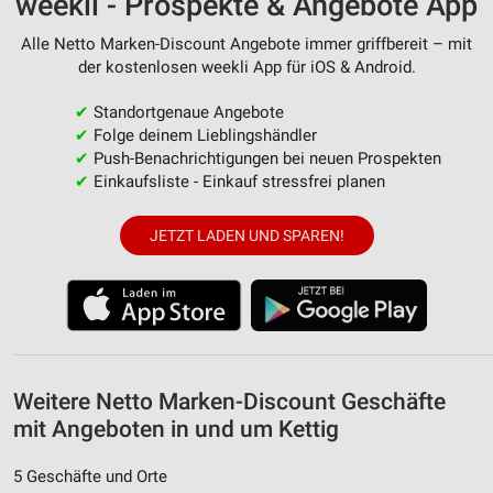
weekli - Prospekte & Angebote App
Messung der Werbeleistung
Alle Netto Marken-Discount Angebote immer griffbereit – mit
der kostenlosen weekli App für iOS & Android.
Messung der Performance von Inhalten
✔
Standortgenaue Angebote
Analyse von Zielgruppen durch Statistiken oder
✔
Folge deinem Lieblingshändler
Kombinationen von Daten aus verschiedenen
✔
Push-Benachrichtigungen bei neuen Prospekten
Quellen
✔
Einkaufsliste - Einkauf stressfrei planen
Entwicklung und Verbesserung der Angebote
JETZT LADEN UND SPAREN!
Verwendung reduzierter Daten zur Auswahl von
Inhalten
IAB-Besonderheiten:
Verwendung genauer Standortdaten
Geräte anhand von aktiv angeforderten
Weitere Netto Marken-Discount Geschäfte
Informationen identifizieren
mit Angeboten in und um Kettig
Nicht-IAB-Verarbeitungszwecke:
5 Geschäfte und Orte
Notwendig