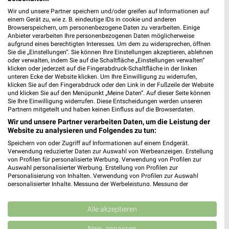
Wir und unsere Partner speichern und/oder greifen auf Informationen auf
einem Gerät zu, wie z. B. eindeutige IDs in cookie und anderen
Browserspeichern, um personenbezogene Daten zu verarbeiten. Einige
Anbieter verarbeiten Ihre personenbezogenen Daten möglicherweise
aufgrund eines berechtigten Interesses. Um dem zu widersprechen, öffnen
Sie die „Einstellungen“. Sie können Ihre Einstellungen akzeptieren, ablehnen
oder verwalten, indem Sie auf die Schaltfläche „Einstellungen verwalten“
klicken oder jederzeit auf die Fingerabdruck-Schaltfläche in der linken
unteren Ecke der Website klicken. Um Ihre Einwilligung zu widerrufen,
klicken Sie auf den Fingerabdruck oder den Link in der Fußzeile der Website
und klicken Sie auf den Menüpunkt „Meine Daten“. Auf dieser Seite können
Sie Ihre Einwilligung widerrufen. Diese Entscheidungen werden unseren
Partnern mitgeteilt und haben keinen Einfluss auf die Browserdaten.
Wir und unsere Partner verarbeiten Daten, um die Leistung der
Website zu analysieren und Folgendes zu tun:
Speichern von oder Zugriff auf Informationen auf einem Endgerät.
57,2 km
57,2 km
Verwendung reduzierter Daten zur Auswahl von Werbeanzeigen. Erstellung
Wohnideen so individuell wie du!
Gartenmöbel-Abverkauf
von Profilen für personalisierte Werbung. Verwendung von Profilen zur
Gültig bis Fr. 14.08.
Gültig bis Fr. 28.08.
Auswahl personalisierter Werbung. Erstellung von Profilen zur
Personalisierung von Inhalten. Verwendung von Profilen zur Auswahl
personalisierter Inhalte. Messung der Werbeleistung. Messung der
XXXLutz
XXXLutz
Performance von Inhalten. Analyse von Zielgruppen durch Statistiken oder
Kombinationen von Daten aus verschiedenen Quellen. Entwicklung und
Verbesserung der Angebote. Verwendung reduzierter Daten zur Auswahl
Alle akzeptieren
von Inhalten.
Daten können außerhalb der Europäischen Union weitergegeben und in die
Nein, anpassen