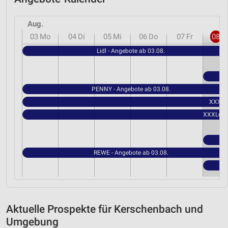
Aug.
03
Mo
04
Di
05
Mi
06
Do
07
Fr
08
S
Lidl - Angebote ab 03.08.
PENNY - Angebote ab 03.08.
XXXLut
XXXLutz 
REWE - Angebote ab 03.08.
Aktuelle Prospekte für Kerschenbach und
Umgebung