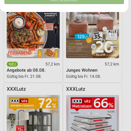
USA gesendet werden.
Ihre Einwilligung und die cookie Richtlinie gelten ausschließlich für diese
Website/App.
Partnerliste anzeigen (1 IAB-Anbieter)
Wir nutzen Ihre Daten für folgende Zwecke:
IAB-Verarbeitungszwecke:
Speichern von oder Zugriff auf Informationen
auf einem Endgerät
Verwendung reduzierter Daten zur Auswahl von
57,2 km
57,2 km
Werbeanzeigen
Angebote ab 08.08.
Junges Wohnen
Gültig bis Fr. 21.08.
Gültig bis Fr. 14.08.
Erstellung von Profilen für personalisierte
Werbung
XXXLutz
XXXLutz
Verwendung von Profilen zur Auswahl
personalisierter Werbung
Erstellung von Profilen zur Personalisierung
von Inhalten
Verwendung von Profilen zur Auswahl