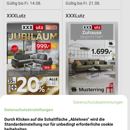
Gültig bis Fr. 14.08.
Gültig bis Fr. 21.08.
XXXLutz
XXXLutz
57,2 km
57,2 km
Datenschutzbestimmungen
Angebote ab 08.08.
Musterring
Datenschutzeinstellungen
Gültig bis Fr. 14.08.
Gültig bis Fr. 14.08.
Durch Klicken auf die Schaltfläche „Ablehnen“ wird die
Standardeinstellung nur für unbedingt erforderliche cookie
XXXLutz
XXXLutz
beibehalten.