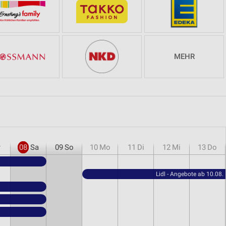
MEHR
r
08
Sa
09
So
10
Mo
11
Di
12
Mi
13
Do
Lidl - Angebote ab 10.08.