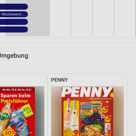
NORMA - Wochenend Spezial
d Umgebung
PENNY