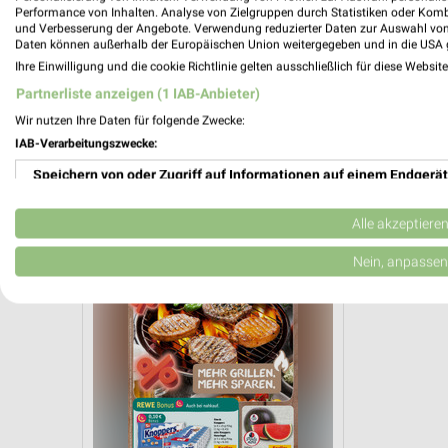
Performance von Inhalten. Analyse von Zielgruppen durch Statistiken oder Kom
und Verbesserung der Angebote. Verwendung reduzierter Daten zur Auswahl von
Daten können außerhalb der Europäischen Union weitergegeben und in die USA 
Ihre Einwilligung und die cookie Richtlinie gelten ausschließlich für diese Websit
Partnerliste anzeigen (1 IAB-Anbieter)
Wir nutzen Ihre Daten für folgende Zwecke:
37,7 km
IAB-Verarbeitungszwecke:
Angebote ab 03.08.
Wochenend Sp
Noch heute gültig
Noch heute gül
Speichern von oder Zugriff auf Informationen auf einem Endgerät
nahkauf
Verwendung reduzierter Daten zur Auswahl von Werbeanzeigen
Alle akzeptiere
Erstellung von Profilen für personalisierte Werbung
Nein, anpassen
Verwendung von Profilen zur Auswahl personalisierter Werbung
Erstellung von Profilen zur Personalisierung von Inhalten
Verwendung von Profilen zur Auswahl personalisierter Inhalte
Messung der Werbeleistung