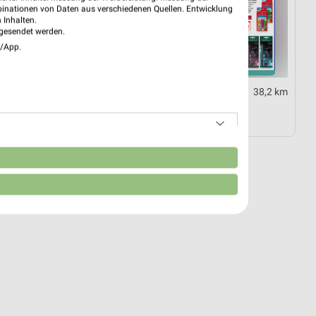
binationen von Daten aus verschiedenen Quellen. Entwicklung
 Inhalten.
gesendet werden.
e/App.
0,3 km
38,2 km
ezial
Angebote ab 03.08.
tig
Noch heute gültig
n