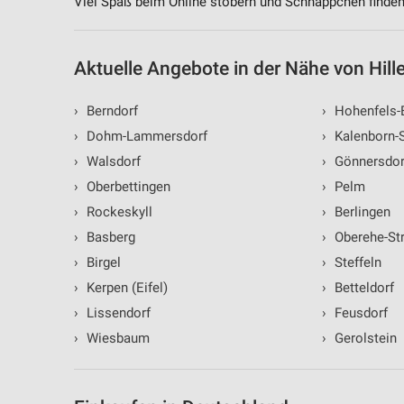
Viel Spaß beim Online stöbern und Schnäppchen finden
Aktuelle Angebote in der Nähe von Hil
›
Berndorf
›
Hohenfels-
›
Dohm-Lammersdorf
›
Kalenborn-
›
Walsdorf
›
Gönnersdor
›
Oberbettingen
›
Pelm
›
Rockeskyll
›
Berlingen
›
Basberg
›
Oberehe-St
›
Birgel
›
Steffeln
›
Kerpen (Eifel)
›
Betteldorf
›
Lissendorf
›
Feusdorf
›
Wiesbaum
›
Gerolstein