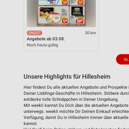
Messung der Performance von Inhalten
Analyse von Zielgruppen durch Statistiken oder Kombinationen 
Quellen
Entwicklung und Verbesserung der Angebote
30 km
Angebote ab 03.08.
Verwendung reduzierter Daten zur Auswahl von Inhalten
Noch heute gültig
IAB-Besonderheiten:
AL
Verwendung genauer Standortdaten
Geräte anhand von aktiv angeforderten Informationen identifizie
Unsere Highlights für Hillesheim
Nicht-IAB-Verarbeitungszwecke:
Hier findest Du alle aktuellen Angebote und Prospekte
Notwendig
Deiner Lieblings-Geschäfte in Hillesheim. Stöbere dur
entdecke tolle Schnäppchen in Deiner Umgebung.
Performance
Mit weekli kannst Du Dich über die aktuellen Angebote
unterwegs. weekli möchte Dir Deinen Einkauf erleichter
Funktional
Verfügung, damit Du in Hillesheim immer über aktuell
kannst.
Werbung