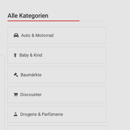
Alle Kategorien
Auto & Motorrad
Baby & Kind
Baumärkte
14
Fr
15
Sa
16
So
17
Mo
18
Di
19
Mi
Discounter
Drogerie & Parfümerie
NORMA - Wochenend Spezial