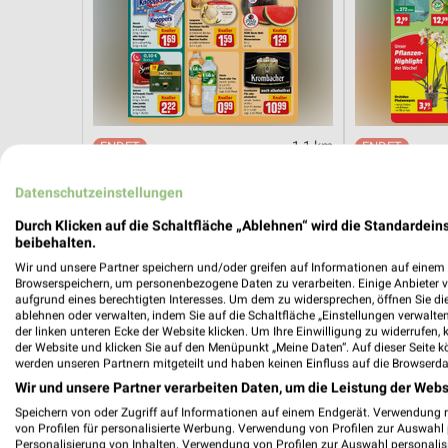
1,1 km
Angebote ab 03.08.
Angebote ab 
Noch heute gültig
Noch heute gül
Datenschutzeinstellungen
Durch Klicken auf die Schaltfläche „Ablehnen“ wird die Standardeins
Möbel Boss
NORMA
beibehalten.
Wir und unsere Partner speichern und/oder greifen auf Informationen auf einem G
Browserspeichern, um personenbezogene Daten zu verarbeiten. Einige Anbieter 
aufgrund eines berechtigten Interesses. Um dem zu widersprechen, öffnen Sie die 
ablehnen oder verwalten, indem Sie auf die Schaltfläche „Einstellungen verwalten“
der linken unteren Ecke der Website klicken. Um Ihre Einwilligung zu widerrufen, 
der Website und klicken Sie auf den Menüpunkt „Meine Daten“. Auf dieser Seite k
werden unseren Partnern mitgeteilt und haben keinen Einfluss auf die Browserda
Wir und unsere Partner verarbeiten Daten, um die Leistung der Webs
Speichern von oder Zugriff auf Informationen auf einem Endgerät. Verwendung 
von Profilen für personalisierte Werbung. Verwendung von Profilen zur Auswahl p
Personalisierung von Inhalten. Verwendung von Profilen zur Auswahl personalis