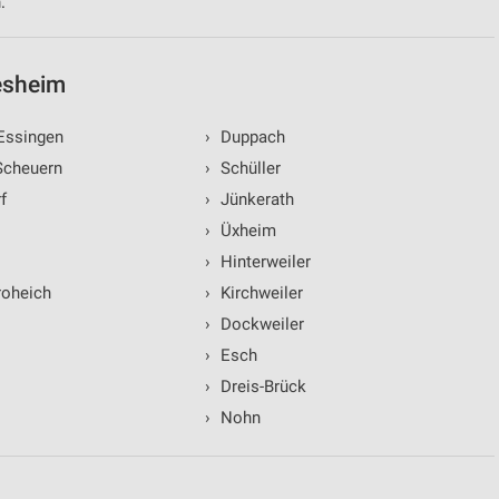
.
lesheim
Essingen
›
Duppach
Scheuern
›
Schüller
f
›
Jünkerath
›
Üxheim
›
Hinterweiler
roheich
›
Kirchweiler
›
Dockweiler
›
Esch
›
Dreis-Brück
›
Nohn