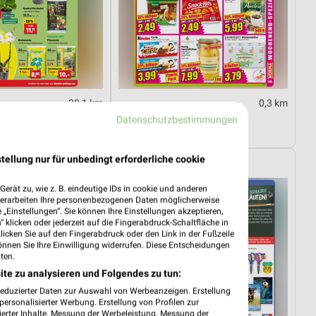
38,1 km
0,3 km
03.08.
Wochenend Spezial
Datenschutzbestimmungen
tig
Gültig ab Fr. 14.08.
tellung nur für unbedingt erforderliche cookie
Globus
erät zu, wie z. B. eindeutige IDs in cookie und anderen
verarbeiten Ihre personenbezogenen Daten möglicherweise
„Einstellungen“. Sie können Ihre Einstellungen akzeptieren,
 klicken oder jederzeit auf die Fingerabdruck-Schaltfläche in
klicken Sie auf den Fingerabdruck oder den Link in der Fußzeile
önnen Sie Ihre Einwilligung widerrufen. Diese Entscheidungen
ten.
ite zu analysieren und Folgendes zu tun:
reduzierter Daten zur Auswahl von Werbeanzeigen. Erstellung
ersonalisierter Werbung. Erstellung von Profilen zur
ierter Inhalte. Messung der Werbeleistung. Messung der