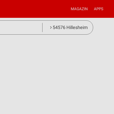
MAGAZIN
APPS
54576 Hillesheim