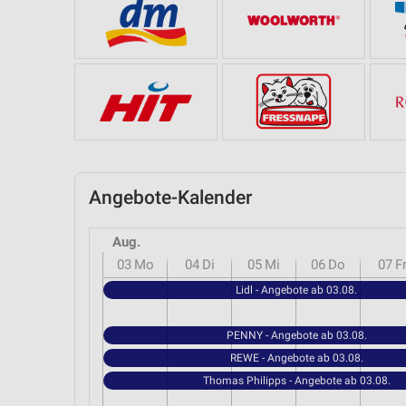
Angebote-Kalender
Aug.
03
Mo
04
Di
05
Mi
06
Do
07
F
Lidl - Angebote ab 03.08.
PENNY - Angebote ab 03.08.
REWE - Angebote ab 03.08.
Thomas Philipps - Angebote ab 03.08.