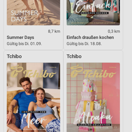
Geräte anhand von aktiv angeforderten
Informationen identifizieren
Nicht-IAB-Verarbeitungszwecke:
Notwendig
8,7 km
0,3 km
Summer Days
Einfach draußen kochen
Performance
Gültig bis Di. 01.09.
Gültig bis Di. 18.08.
Funktional
Tchibo
Tchibo
Werbung