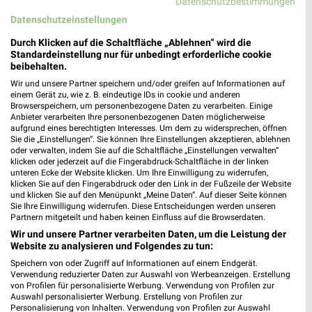
Datenschutzbestimmungen
Heute
geschlossen
Datenschutzeinstellungen
0,60 km
Durch Klicken auf die Schaltfläche „Ablehnen“ wird die
Standardeinstellung nur für unbedingt erforderliche cookie
beibehalten.
Wir und unsere Partner speichern und/oder greifen auf Informationen auf
einem Gerät zu, wie z. B. eindeutige IDs in cookie und anderen
Browserspeichern, um personenbezogene Daten zu verarbeiten. Einige
Anbieter verarbeiten Ihre personenbezogenen Daten möglicherweise
aufgrund eines berechtigten Interesses. Um dem zu widersprechen, öffnen
Sie die „Einstellungen“. Sie können Ihre Einstellungen akzeptieren, ablehnen
oder verwalten, indem Sie auf die Schaltfläche „Einstellungen verwalten“
klicken oder jederzeit auf die Fingerabdruck-Schaltfläche in der linken
unteren Ecke der Website klicken. Um Ihre Einwilligung zu widerrufen,
klicken Sie auf den Fingerabdruck oder den Link in der Fußzeile der Website
und klicken Sie auf den Menüpunkt „Meine Daten“. Auf dieser Seite können
Sie Ihre Einwilligung widerrufen. Diese Entscheidungen werden unseren
Partnern mitgeteilt und haben keinen Einfluss auf die Browserdaten.
Wir und unsere Partner verarbeiten Daten, um die Leistung der
Website zu analysieren und Folgendes zu tun:
Speichern von oder Zugriff auf Informationen auf einem Endgerät.
Verwendung reduzierter Daten zur Auswahl von Werbeanzeigen. Erstellung
von Profilen für personalisierte Werbung. Verwendung von Profilen zur
Auswahl personalisierter Werbung. Erstellung von Profilen zur
Adresse, Öffnungszeiten und Entfernung für
Personalisierung von Inhalten. Verwendung von Profilen zur Auswahl