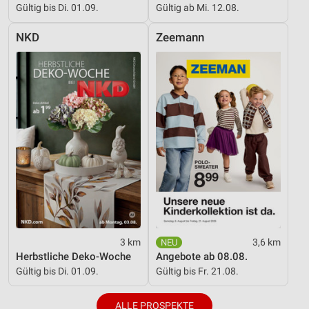
Verwendung genauer Standortdaten
Gültig bis Di. 01.09.
Gültig ab Mi. 12.08.
Geräte anhand von aktiv angeforderten
NKD
Zeemann
Informationen identifizieren
Nicht-IAB-Verarbeitungszwecke:
Notwendig
Performance
Funktional
Werbung
3 km
3,6 km
Herbstliche Deko-Woche
Angebote ab 08.08.
Gültig bis Di. 01.09.
Gültig bis Fr. 21.08.
ALLE PROSPEKTE