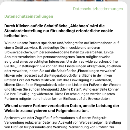
Datenschutzbestimmungen
Datenschutzeinstellungen
Durch Klicken auf die Schaltfläche „Ablehnen“ wird die
Standardeinstellung nur für unbedingt erforderliche cookie
beibehalten.
Wir und unsere Partner speichern und/oder greifen auf Informationen auf
einem Gerät zu, wie z. B. eindeutige IDs in cookie und anderen
3 km
8,7 km
Browserspeichern, um personenbezogene Daten zu verarbeiten. Einige
Milchzahn-Woche
Summer Days
Anbieter verarbeiten Ihre personenbezogenen Daten möglicherweise
Gültig bis Do. 01.10.
Gültig bis Di. 01.09.
aufgrund eines berechtigten Interesses. Um dem zu widersprechen, öffnen
Sie die „Einstellungen“. Sie können Ihre Einstellungen akzeptieren, ablehnen
oder verwalten, indem Sie auf die Schaltfläche „Einstellungen verwalten“
Tchibo
Kik
klicken oder jederzeit auf die Fingerabdruck-Schaltfläche in der linken
unteren Ecke der Website klicken. Um Ihre Einwilligung zu widerrufen,
klicken Sie auf den Fingerabdruck oder den Link in der Fußzeile der Website
und klicken Sie auf den Menüpunkt „Meine Daten“. Auf dieser Seite können
Sie Ihre Einwilligung widerrufen. Diese Entscheidungen werden unseren
Partnern mitgeteilt und haben keinen Einfluss auf die Browserdaten.
Wir und unsere Partner verarbeiten Daten, um die Leistung der
Website zu analysieren und Folgendes zu tun:
Speichern von oder Zugriff auf Informationen auf einem Endgerät.
Verwendung reduzierter Daten zur Auswahl von Werbeanzeigen. Erstellung
von Profilen für personalisierte Werbung. Verwendung von Profilen zur