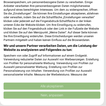
Browserspeichern, um personenbezogene Daten zu verarbeiten. Einige
Anbieter verarbeiten Ihre personenbezogenen Daten möglicherweise
dm Karlsruhe
aufgrund eines berechtigten Interesses. Um dem zu widersprechen, öffnen
Karlstraße 36
Sie die „Einstellungen“. Sie können Ihre Einstellungen akzeptieren, ablehnen
oder verwalten, indem Sie auf die Schaltfläche „Einstellungen verwalten“
76133 Karlsruhe
❯
klicken oder jederzeit auf die Fingerabdruck-Schaltfläche in der linken
unteren Ecke der Website klicken. Um Ihre Einwilligung zu widerrufen,
Heute 08:00 - 20:00 Uhr |
Geschlossen
klicken Sie auf den Fingerabdruck oder den Link in der Fußzeile der Website
und klicken Sie auf den Menüpunkt „Meine Daten“. Auf dieser Seite können
2,31 km
Sie Ihre Einwilligung widerrufen. Diese Entscheidungen werden unseren
Partnern mitgeteilt und haben keinen Einfluss auf die Browserdaten.
Wir und unsere Partner verarbeiten Daten, um die Leistung der
Website zu analysieren und Folgendes zu tun:
Speichern von oder Zugriff auf Informationen auf einem Endgerät.
Verwendung reduzierter Daten zur Auswahl von Werbeanzeigen. Erstellung
von Profilen für personalisierte Werbung. Verwendung von Profilen zur
Auswahl personalisierter Werbung. Erstellung von Profilen zur
Personalisierung von Inhalten. Verwendung von Profilen zur Auswahl
personalisierter Inhalte. Messung der Werbeleistung. Messung der
Performance von Inhalten. Analyse von Zielgruppen durch Statistiken oder
Kombinationen von Daten aus verschiedenen Quellen. Entwicklung und
Verbesserung der Angebote. Verwendung reduzierter Daten zur Auswahl
Alle akzeptieren
von Inhalten.
Daten können außerhalb der Europäischen Union weitergegeben und in die
Nein, anpassen
USA gesendet werden.
Ihre Einwilligung und die cookie Richtlinie gelten ausschließlich für diese