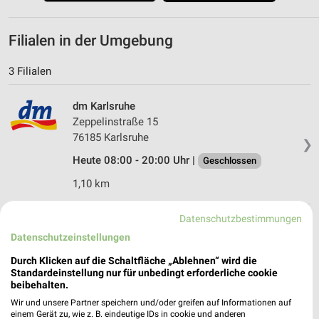
Filialen in der Umgebung
3 Filialen
dm Karlsruhe
Zeppelinstraße 15
76185 Karlsruhe
❯
Heute 08:00 - 20:00 Uhr |
Geschlossen
1,10 km
Datenschutzbestimmungen
dm Karlsruhe
Datenschutzeinstellungen
Kaiserstraße 146
76133 Karlsruhe
Durch Klicken auf die Schaltfläche „Ablehnen“ wird die
❯
Standardeinstellung nur für unbedingt erforderliche cookie
Heute 08:00 - 20:00 Uhr |
Geschlossen
beibehalten.
2,26 km
Wir und unsere Partner speichern und/oder greifen auf Informationen auf
einem Gerät zu, wie z. B. eindeutige IDs in cookie und anderen