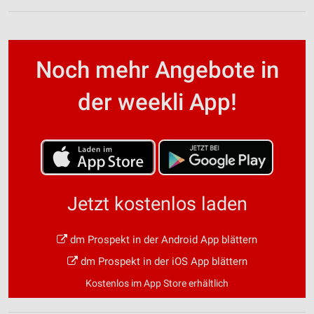
Noch mehr Angebote in
der weekli App!
Jetzt kostenlos laden
dm Prospekt in der Android App blättern
dm Prospekt in der iOS App blättern
Kostenlos im App Store erhältlich