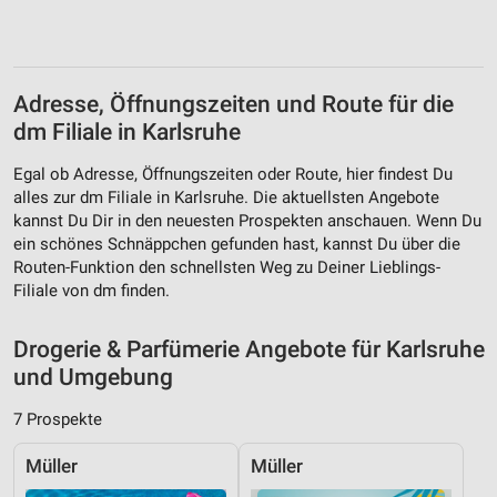
Website/App.
Partnerliste anzeigen (1 IAB-Anbieter)
Wir nutzen Ihre Daten für folgende Zwecke:
IAB-Verarbeitungszwecke:
Adresse, Öffnungszeiten und Route für die
Speichern von oder Zugriff auf Informationen
dm Filiale in Karlsruhe
auf einem Endgerät
Egal ob Adresse, Öffnungszeiten oder Route, hier findest Du
Verwendung reduzierter Daten zur Auswahl von
alles zur dm Filiale in Karlsruhe. Die aktuellsten Angebote
Werbeanzeigen
kannst Du Dir in den neuesten Prospekten anschauen. Wenn Du
ein schönes Schnäppchen gefunden hast, kannst Du über die
Erstellung von Profilen für personalisierte
Routen-Funktion den schnellsten Weg zu Deiner Lieblings-
Werbung
Filiale von dm finden.
Verwendung von Profilen zur Auswahl
personalisierter Werbung
Drogerie & Parfümerie Angebote für Karlsruhe
und Umgebung
Erstellung von Profilen zur Personalisierung
von Inhalten
7 Prospekte
Verwendung von Profilen zur Auswahl
personalisierter Inhalte
Müller
Müller