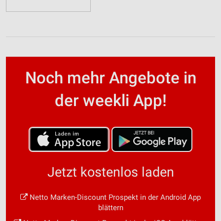
Noch mehr Angebote in
der weekli App!
Jetzt kostenlos laden
Netto Marken-Discount Prospekt in der Android App
blättern