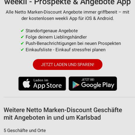
weekli - Prospekte & Angebote App
personalisierter Inhalte
Alle Netto Marken-Discount Angebote immer griffbereit – mit
Messung der Werbeleistung
der kostenlosen weekli App für iOS & Android.
Messung der Performance von Inhalten
✔
Standortgenaue Angebote
✔
Folge deinem Lieblingshändler
Analyse von Zielgruppen durch Statistiken oder
✔
Push-Benachrichtigungen bei neuen Prospekten
Kombinationen von Daten aus verschiedenen
Quellen
✔
Einkaufsliste - Einkauf stressfrei planen
Entwicklung und Verbesserung der Angebote
JETZT LADEN UND SPAREN!
Verwendung reduzierter Daten zur Auswahl von
Inhalten
IAB-Besonderheiten:
Verwendung genauer Standortdaten
Weitere Netto Marken-Discount Geschäfte
Geräte anhand von aktiv angeforderten
Informationen identifizieren
mit Angeboten in und um Karlsbad
Nicht-IAB-Verarbeitungszwecke:
5 Geschäfte und Orte