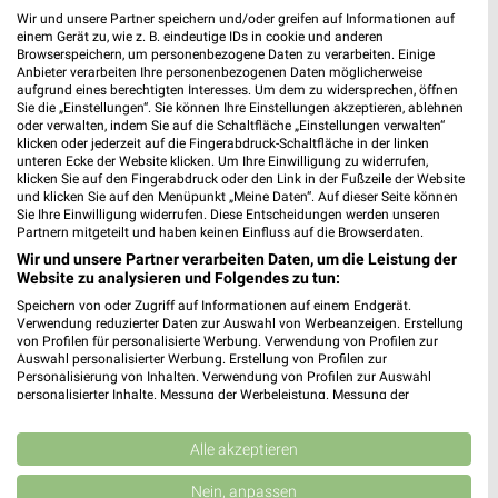
Wir und unsere Partner speichern und/oder greifen auf Informationen auf
einem Gerät zu, wie z. B. eindeutige IDs in cookie und anderen
WEIN
SPIRITUOSEN
GETRÄNKE
GRILLEN
AKTIONE
Browserspeichern, um personenbezogene Daten zu verarbeiten. Einige
Anbieter verarbeiten Ihre personenbezogenen Daten möglicherweise
aufgrund eines berechtigten Interesses. Um dem zu widersprechen, öffnen
Sie die „Einstellungen“. Sie können Ihre Einstellungen akzeptieren, ablehnen
oder verwalten, indem Sie auf die Schaltfläche „Einstellungen verwalten“
klicken oder jederzeit auf die Fingerabdruck-Schaltfläche in der linken
unteren Ecke der Website klicken. Um Ihre Einwilligung zu widerrufen,
klicken Sie auf den Fingerabdruck oder den Link in der Fußzeile der Website
und klicken Sie auf den Menüpunkt „Meine Daten“. Auf dieser Seite können
Sie Ihre Einwilligung widerrufen. Diese Entscheidungen werden unseren
Partnern mitgeteilt und haben keinen Einfluss auf die Browserdaten.
Wir und unsere Partner verarbeiten Daten, um die Leistung der
Website zu analysieren und Folgendes zu tun:
Speichern von oder Zugriff auf Informationen auf einem Endgerät.
Verwendung reduzierter Daten zur Auswahl von Werbeanzeigen. Erstellung
von Profilen für personalisierte Werbung. Verwendung von Profilen zur
Auswahl personalisierter Werbung. Erstellung von Profilen zur
Personalisierung von Inhalten. Verwendung von Profilen zur Auswahl
personalisierter Inhalte. Messung der Werbeleistung. Messung der
Performance von Inhalten. Analyse von Zielgruppen durch Statistiken oder
Jetzt alle "Wein" Themen entdecken!
Kombinationen von Daten aus verschiedenen Quellen. Entwicklung und
Verbesserung der Angebote. Verwendung reduzierter Daten zur Auswahl
Alle akzeptieren
von Inhalten.
Daten können außerhalb der Europäischen Union weitergegeben und in die
Nein, anpassen