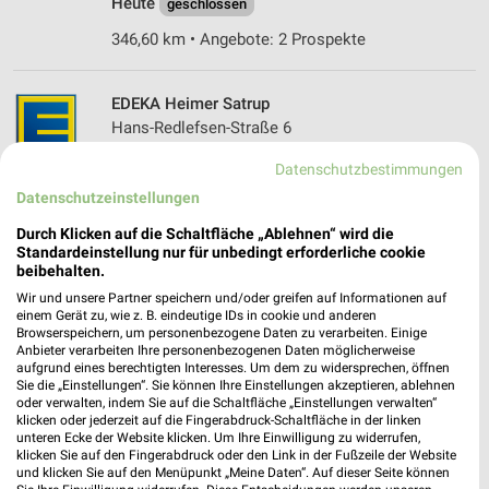
Heute
geschlossen
346,60 km • Angebote: 2 Prospekte
EDEKA Heimer Satrup
Hans-Redlefsen-Straße 6
24986 Satrup
❯
Datenschutzbestimmungen
Heute
geschlossen
Datenschutzeinstellungen
348,43 km • Angebote: 2 Prospekte
Durch Klicken auf die Schaltfläche „Ablehnen“ wird die
Standardeinstellung nur für unbedingt erforderliche cookie
beibehalten.
EDEKA Baasch Eckernförde
Wir und unsere Partner speichern und/oder greifen auf Informationen auf
Sauerstraße 1-3
einem Gerät zu, wie z. B. eindeutige IDs in cookie und anderen
Browserspeichern, um personenbezogene Daten zu verarbeiten. Einige
24340 Eckernförde
❯
Anbieter verarbeiten Ihre personenbezogenen Daten möglicherweise
aufgrund eines berechtigten Interesses. Um dem zu widersprechen, öffnen
Heute 11:00 - 17:00 Uhr |
Geöffnet
Sie die „Einstellungen“. Sie können Ihre Einstellungen akzeptieren, ablehnen
oder verwalten, indem Sie auf die Schaltfläche „Einstellungen verwalten“
319,23 km • Angebote: 2 Prospekte
klicken oder jederzeit auf die Fingerabdruck-Schaltfläche in der linken
unteren Ecke der Website klicken. Um Ihre Einwilligung zu widerrufen,
klicken Sie auf den Fingerabdruck oder den Link in der Fußzeile der Website
EDEKA Hartwig & Senol Getränkemarkt
und klicken Sie auf den Menüpunkt „Meine Daten“. Auf dieser Seite können