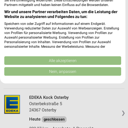
Sie Ihre Einwilligung widerrufen. Diese Entscheidungen werden unseren
Langballig
Partnern mitgeteilt und haben keinen Einfluss auf die Browserdaten.
Schwarze Straße 19
Wir und unsere Partner verarbeiten Daten, um die Leistung der
❯
24977 Langballig
Website zu analysieren und Folgendes zu tun:
Heute
geschlossen
Speichern von oder Zugriff auf Informationen auf einem Endgerät.
Verwendung reduzierter Daten zur Auswahl von Werbeanzeigen. Erstellung
354,77 km • Angebote: 2 Prospekte
von Profilen für personalisierte Werbung. Verwendung von Profilen zur
Auswahl personalisierter Werbung. Erstellung von Profilen zur
Personalisierung von Inhalten. Verwendung von Profilen zur Auswahl
personalisierter Inhalte. Messung der Werbeleistung. Messung der
EDEKA Paasch Fleckeby
Performance von Inhalten. Analyse von Zielgruppen durch Statistiken oder
Hauptstr. 17
Kombinationen von Daten aus verschiedenen Quellen. Entwicklung und
Verbesserung der Angebote. Verwendung reduzierter Daten zur Auswahl
Alle akzeptieren
24357 Fleckeby
❯
von Inhalten.
Daten können außerhalb der Europäischen Union weitergegeben und in die
Heute
Nein, anpassen
geschlossen
USA gesendet werden.
328,17 km • Angebote: 2 Prospekte
Ihre Einwilligung und die cookie Richtlinie gelten ausschließlich für diese
Website/App.
Partnerliste anzeigen (1 IAB-Anbieter)
EDEKA Kock Osterby
Wir nutzen Ihre Daten für folgende Zwecke:
Osterbekstraße 5
IAB-Verarbeitungszwecke:
24367 Osterby
❯
Speichern von oder Zugriff auf Informationen
Heute
geschlossen
auf einem Endgerät