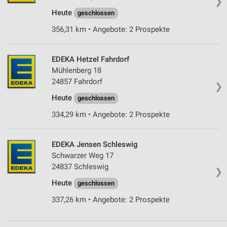
❯
Entwicklung und Verbesserung der Angebote
Heute
geschlossen
Verwendung reduzierter Daten zur Auswahl von
356,31 km • Angebote: 2 Prospekte
Inhalten
IAB-Besonderheiten:
EDEKA Hetzel Fahrdorf
Verwendung genauer Standortdaten
Mühlenberg 18
24857 Fahrdorf
❯
Geräte anhand von aktiv angeforderten
Heute
Informationen identifizieren
geschlossen
334,29 km • Angebote: 2 Prospekte
Nicht-IAB-Verarbeitungszwecke:
Notwendig
EDEKA Jensen Schleswig
Performance
Schwarzer Weg 17
24837 Schleswig
❯
Funktional
Heute
geschlossen
Werbung
337,26 km • Angebote: 2 Prospekte