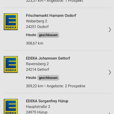
323,37 km • Angebote: 1 Prospekt
Verwendung reduzierter Daten zur Auswahl von
Werbeanzeigen
Frischemarkt Hamann Osdorf
Erstellung von Profilen für personalisierte
Weberberg 2
Werbung
24251 Osdorf
❯
Verwendung von Profilen zur Auswahl
Heute
geschlossen
personalisierter Werbung
308,67 km
Erstellung von Profilen zur Personalisierung
von Inhalten
EDEKA Johannsen Gettorf
Verwendung von Profilen zur Auswahl
Ravensberg 2
personalisierter Inhalte
24214 Gettorf
❯
Messung der Werbeleistung
Heute
geschlossen
309,22 km • Angebote: 2 Prospekte
Messung der Performance von Inhalten
Analyse von Zielgruppen durch Statistiken oder
EDEKA Sorgenfrey Hürup
Kombinationen von Daten aus verschiedenen
Hauptstraße 2
Quellen
24975 Hürup