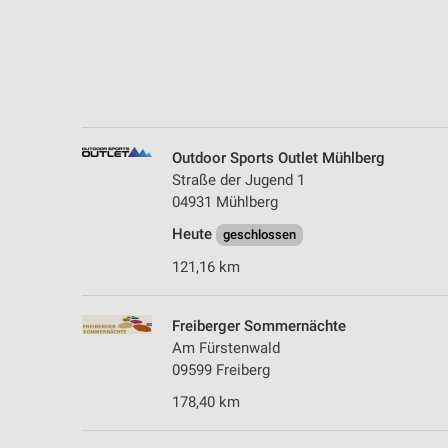
Messung der Performance von Inhalten
Analyse von Zielgruppen durch Statistiken oder Kombinationen 
Quellen
Entwicklung und Verbesserung der Angebote
Verwendung reduzierter Daten zur Auswahl von Inhalten
Outdoor Sports Outlet Mühlberg
Straße der Jugend 1
IAB-Besonderheiten:
04931 Mühlberg
Verwendung genauer Standortdaten
Heute
geschlossen
Geräte anhand von aktiv angeforderten Informationen identifizie
121,16 km
Nicht-IAB-Verarbeitungszwecke:
Notwendig
Freiberger Sommernächte
Am Fürstenwald
Performance
09599 Freiberg
178,40 km
Funktional
Werbung