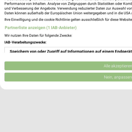
Heute
geschlossen
Performance von Inhalten. Analyse von Zielgruppen durch Statistiken oder Kom
und Verbesserung der Angebote. Verwendung reduzierter Daten zur Auswahl von
162,68 km
Daten können außerhalb der Europäischen Union weitergegeben und in die USA 
Ihre Einwilligung und die cookie Richtlinie gelten ausschließlich für diese Websit
Partnerliste anzeigen (1 IAB-Anbieter)
Fahrrad XXL Emporon Dresden Süd
Wir nutzen Ihre Daten für folgende Zwecke:
Dohnaer Straße 250
IAB-Verarbeitungszwecke:
01257 Dresden Süd
Speichern von oder Zugriff auf Informationen auf einem Endgerät
Heute
geschlossen
171,75 km
Verwendung reduzierter Daten zur Auswahl von Werbeanzeigen
Alle akzeptiere
Erstellung von Profilen für personalisierte Werbung
Nein, anpassen
Verwendung von Profilen zur Auswahl personalisierter Werbung
Erstellung von Profilen zur Personalisierung von Inhalten
Verwendung von Profilen zur Auswahl personalisierter Inhalte
Messung der Werbeleistung