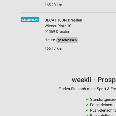
165,20 km
DECATHLON Dresden
Wiener Platz 10
01069 Dresden
Heute
geschlossen
166,17 km
weekli - Pros
Finden Sie noch mehr Sport & Frei
✔
Standortgenau
✔
Folge deinem L
✔
Push-Benachric
✔
Einkaufsliste -