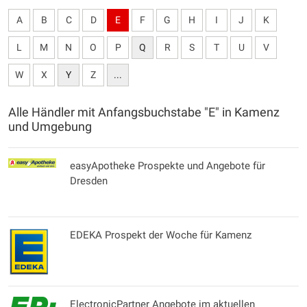
A
B
C
D
E
F
G
H
I
J
K
L
M
N
O
P
Q
R
S
T
U
V
W
X
Y
Z
...
Alle Händler mit Anfangsbuchstabe "E" in Kamenz
und Umgebung
easyApotheke Prospekte und Angebote für
Dresden
EDEKA Prospekt der Woche für Kamenz
ElectronicPartner Angebote im aktuellen