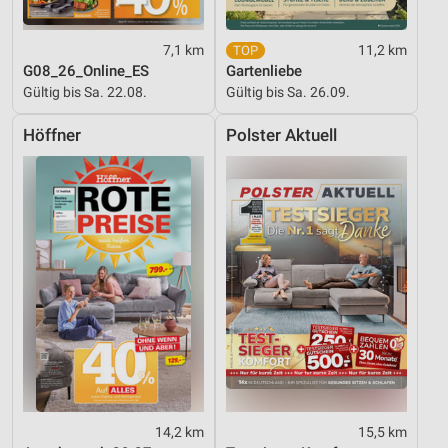
Nicht-IAB-Verarbeitungszwecke:
Notwendig
7,1 km
11,2 km
G08_26_Online_ES
Gartenliebe
Performance
Gültig bis Sa. 22.08.
Gültig bis Sa. 26.09.
Funktional
Höffner
Polster Aktuell
Werbung
14,2 km
15,5 km