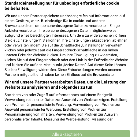
Standardeinstellung nur für unbedingt erforderliche cookie
beibehalten.
Wir und unsere Partner speichern und/oder greifen auf Informationen auf
einem Gerät zu, wie z. B. eindeutige IDs in cookie und anderen
Browserspeichern, um personenbezogene Daten zu verarbeiten. Einige
Anbieter verarbeiten Ihre personenbezogenen Daten möglicherweise
aufgrund eines berechtigten Interesses. Um dem zu widersprechen, öffnen
Sie die „Einstellungen“. Sie können Ihre Einstellungen akzeptieren, ablehnen
oder verwalten, indem Sie auf die Schaltfläche „Einstellungen verwalten“
klicken oder jederzeit auf die Fingerabdruck-Schaltfläche in der linken
unteren Ecke der Website klicken. Um Ihre Einwilligung zu widerrufen,
klicken Sie auf den Fingerabdruck oder den Link in der Fußzeile der Website
und klicken Sie auf den Menüpunkt „Meine Daten“. Auf dieser Seite können
Sie Ihre Einwilligung widerrufen. Diese Entscheidungen werden unseren
Partnern mitgeteilt und haben keinen Einfluss auf die Browserdaten.
7,1 km
7,1 km
Wir und unsere Partner verarbeiten Daten, um die Leistung der
Angebote ab 11.07.
O_Matratzen_01_26_ES
Website zu analysieren und Folgendes zu tun:
Noch heute gültig
Gültig bis Sa. 31.10.
Speichern von oder Zugriff auf Informationen auf einem Endgerät.
Verwendung reduzierter Daten zur Auswahl von Werbeanzeigen. Erstellung
Zurbrüggen
Zurbrüggen
von Profilen für personalisierte Werbung. Verwendung von Profilen zur
Auswahl personalisierter Werbung. Erstellung von Profilen zur
Personalisierung von Inhalten. Verwendung von Profilen zur Auswahl
personalisierter Inhalte. Messung der Werbeleistung. Messung der
Performance von Inhalten. Analyse von Zielgruppen durch Statistiken oder
Kombinationen von Daten aus verschiedenen Quellen. Entwicklung und
Verbesserung der Angebote. Verwendung reduzierter Daten zur Auswahl
Alle akzeptieren