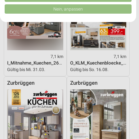
von Inhalten.
Daten können außerhalb der Europäischen Union weitergegeben und in die
Nein, anpassen
USA gesendet werden.
Ihre Einwilligung und die cookie Richtlinie gelten ausschließlich für diese
Website/App.
Partnerliste anzeigen (1 IAB-Anbieter)
Wir nutzen Ihre Daten für folgende Zwecke:
IAB-Verarbeitungszwecke:
7,1 km
7,1 km
Speichern von oder Zugriff auf Informationen
auf einem Endgerät
I_Mitnahme_Kuechen_26_ES
O_KLM_Kuechenbloecke_01_26_ES
Gültig bis Mi. 31.03.
Gültig bis So. 16.08.
Verwendung reduzierter Daten zur Auswahl von
Werbeanzeigen
Zurbrüggen
Zurbrüggen
Erstellung von Profilen für personalisierte
Werbung
Verwendung von Profilen zur Auswahl
personalisierter Werbung
Erstellung von Profilen zur Personalisierung
von Inhalten