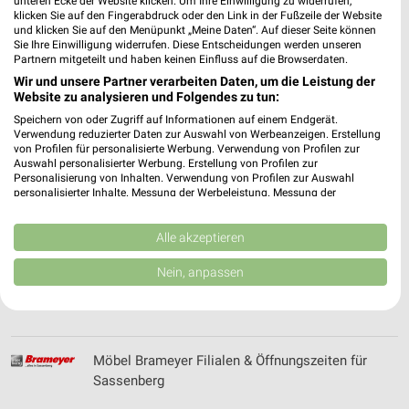
unteren Ecke der Website klicken. Um Ihre Einwilligung zu widerrufen,
Mülheim
klicken Sie auf den Fingerabdruck oder den Link in der Fußzeile der Website
und klicken Sie auf den Menüpunkt „Meine Daten“. Auf dieser Seite können
Sie Ihre Einwilligung widerrufen. Diese Entscheidungen werden unseren
Partnern mitgeteilt und haben keinen Einfluss auf die Browserdaten.
Wir und unsere Partner verarbeiten Daten, um die Leistung der
Möbel Beyhoff Filialen & Öffnungszeiten für
Website zu analysieren und Folgendes zu tun:
Bottrop
Speichern von oder Zugriff auf Informationen auf einem Endgerät.
Verwendung reduzierter Daten zur Auswahl von Werbeanzeigen. Erstellung
von Profilen für personalisierte Werbung. Verwendung von Profilen zur
Auswahl personalisierter Werbung. Erstellung von Profilen zur
Möbel Boer Filialen & Öffnungszeiten für
Personalisierung von Inhalten. Verwendung von Profilen zur Auswahl
personalisierter Inhalte. Messung der Werbeleistung. Messung der
Coesfeld
Performance von Inhalten. Analyse von Zielgruppen durch Statistiken oder
Kombinationen von Daten aus verschiedenen Quellen. Entwicklung und
Verbesserung der Angebote. Verwendung reduzierter Daten zur Auswahl
Alle akzeptieren
von Inhalten.
Daten können außerhalb der Europäischen Union weitergegeben und in die
Möbel Boss Katalog und Prospekte für Castrop-
Nein, anpassen
USA gesendet werden.
Rauxel
Ihre Einwilligung und die cookie Richtlinie gelten ausschließlich für diese
Website/App.
Partnerliste anzeigen (1 IAB-Anbieter)
Möbel Brameyer Filialen & Öffnungszeiten für
Wir nutzen Ihre Daten für folgende Zwecke:
Sassenberg
IAB-Verarbeitungszwecke: