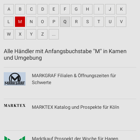
A
B
C
D
E
F
G
H
I
J
K
L
M
N
O
P
Q
R
S
T
U
V
W
X
Y
Z
...
Alle Händler mit Anfangsbuchstabe "M" in Kamen
und Umgebung
MARKGRAF Filialen & Öffnungszeiten für
Schwerte
MARKTEX Katalog und Prospekte für Köln
Marktkauf Prospekt der Woche für Hagen