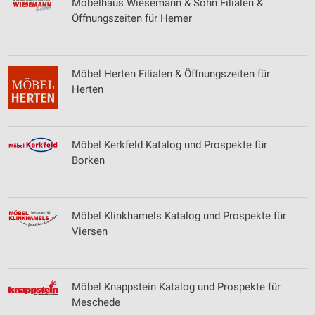
Kombinationen von Daten aus verschiedenen
Möbelhaus Wiesemann & Sohn Filialen &
Quellen
Öffnungszeiten für Hemer
Entwicklung und Verbesserung der Angebote
Verwendung reduzierter Daten zur Auswahl von
Möbel Herten Filialen & Öffnungszeiten für
Inhalten
Herten
IAB-Besonderheiten:
Verwendung genauer Standortdaten
Möbel Kerkfeld Katalog und Prospekte für
Geräte anhand von aktiv angeforderten
Borken
Informationen identifizieren
Nicht-IAB-Verarbeitungszwecke:
Notwendig
Möbel Klinkhamels Katalog und Prospekte für
Viersen
Performance
Funktional
Möbel Knappstein Katalog und Prospekte für
Werbung
Meschede