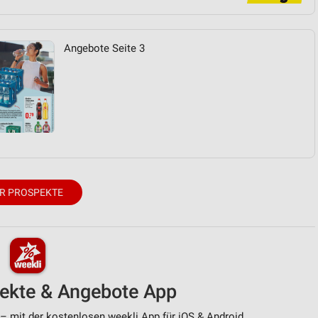
von Daten aus verschiedenen
Angebote Seite 3
ren
R PROSPEKTE
pekte & Angebote App
 – mit der kostenlosen weekli App für iOS & Android.