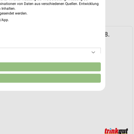
binationen von Daten aus verschiedenen Quellen. Entwicklung
 Inhalten.
gesendet werden.
e/App.
t Prospekt für Kamen ab Mo. den 03.08.
 03. Aug. bis 08. Aug.
reintrag erstellen
n
EKT BLÄTTERN