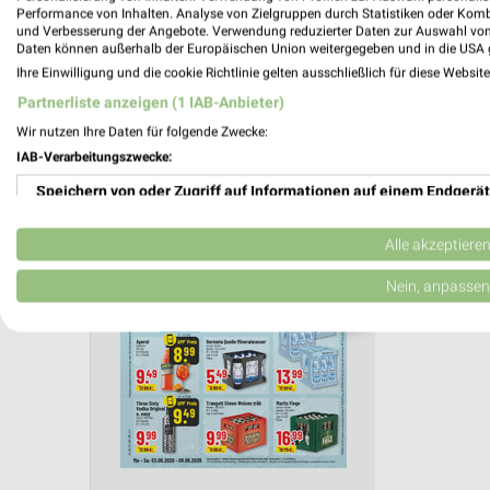
Aktuelle Angebote in dieser Filiale
Performance von Inhalten. Analyse von Zielgruppen durch Statistiken oder Kom
und Verbesserung der Angebote. Verwendung reduzierter Daten zur Auswahl von
Anzahl Prospekte: 1
Daten können außerhalb der Europäischen Union weitergegeben und in die USA 
Letztes Prospektupdate: vor 6 Tagen
Ihre Einwilligung und die cookie Richtlinie gelten ausschließlich für diese Websit
Partnerliste anzeigen (1 IAB-Anbieter)
trinkgu
Wir nutzen Ihre Daten für folgende Zwecke:
IAB-Verarbeitungszwecke:
Gültig von
Speichern von oder Zugriff auf Informationen auf einem Endgerät
📅
Kalende
Verwendung reduzierter Daten zur Auswahl von Werbeanzeigen
Alle akzeptiere
Erstellung von Profilen für personalisierte Werbung
Nein, anpassen
PROSP
❯
Verwendung von Profilen zur Auswahl personalisierter Werbung
Erstellung von Profilen zur Personalisierung von Inhalten
Verwendung von Profilen zur Auswahl personalisierter Inhalte
Messung der Werbeleistung