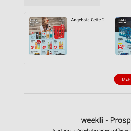
Messung der Performance von Inhalten
Analyse von Zielgruppen durch Statistiken oder Kombinationen 
Angebote Seite 2
Quellen
Entwicklung und Verbesserung der Angebote
Verwendung reduzierter Daten zur Auswahl von Inhalten
IAB-Besonderheiten:
Verwendung genauer Standortdaten
Geräte anhand von aktiv angeforderten Informationen identifizie
MEH
Nicht-IAB-Verarbeitungszwecke:
Notwendig
Performance
weekli - Pros
Funktional
Alle trinkgut Angebote immer griffbereit
Werbung