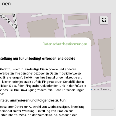
Kamen
⛶
Datenschutzbestimmungen
tellung nur für unbedingt erforderliche cookie
erät zu, wie z. B. eindeutige IDs in cookie und anderen
verarbeiten Ihre personenbezogenen Daten möglicherweise
„Einstellungen“. Sie können Ihre Einstellungen akzeptieren,
 klicken oder jederzeit auf die Fingerabdruck-Schaltfläche in
klicken Sie auf den Fingerabdruck oder den Link in der Fußzeile
Leaflet
|
©
OpenStreetMap
contributors
önnen Sie Ihre Einwilligung widerrufen. Diese Entscheidungen
ten.
N
NAVIGATION MIT GOOGLE/IOS MAPS
ite zu analysieren und Folgendes zu tun:
reduzierter Daten zur Auswahl von Werbeanzeigen. Erstellung
ersonalisierter Werbung. Erstellung von Profilen zur
ierter Inhalte. Messung der Werbeleistung. Messung der